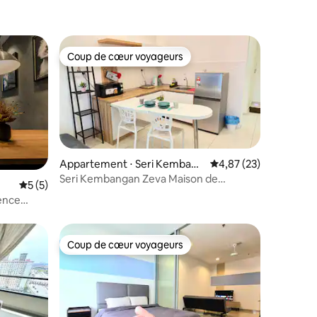
Coup de cœur voyageurs
Coup de cœur voyageurs
Appartement ⋅ Seri Kembang
Évaluation moyenne su
4,87 (23)
an
Seri Kembangan Zeva Maison de
mmentaires : 5 sur 5
Évaluation moyenne sur la base de 5 commentaires : 5 sur 5
5 (5)
vacances 3pax près de Mrt
ence
Coup de cœur voyageurs
Coup de cœur voyageurs