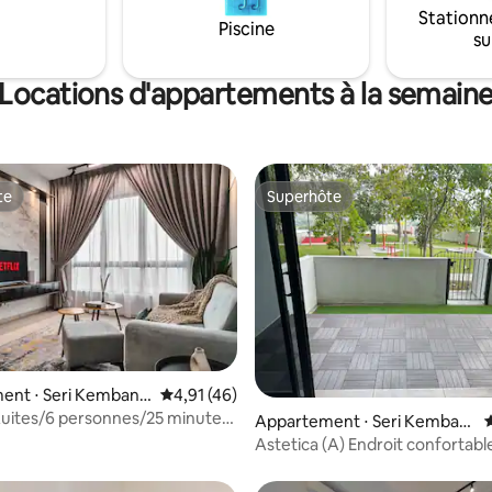
Stationn
Piscine
su
Locations d'appartements à la semain
te
Superhôte
te
Superhôte
 la base de 87 commentaires : 4,97 sur 5
ent ⋅ Seri Kembang
Évaluation moyenne sur la base de 46 comme
4,91 (46)
uites/6 personnes/25 minutes
Appartement ⋅ Seri Kemban
etflix/MRT/Sèche-linge
gan
Astetica (A) Endroit confortabl
séjourner (The Mines)