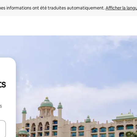
nes informations ont été traduites automatiquement. 
Afficher la lang
ts
s
hes vers le haut et vers le bas pour les parcourir ou en appuyant et en fai