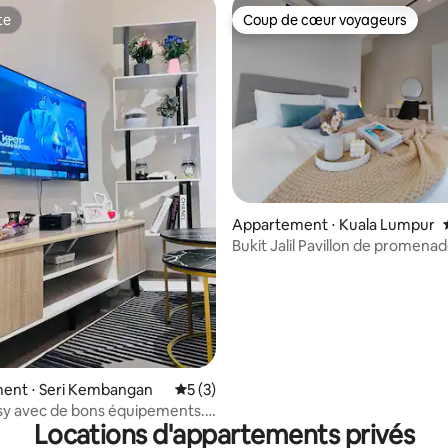
te
Coup de cœur voyageurs
te
Coup de cœur voyageurs
 la base de 45 commentaires : 4,84 sur 5
Appartement ⋅ Kuala Lumpur
Bukit Jalil Pavillon de promena
2 chambres 2-4 personnes
ent ⋅ Seri Kembangan
Évaluation moyenne sur la base de 3 co
5 (3)
sy avec de bons équipements.
Locations d'appartements privés
x familles