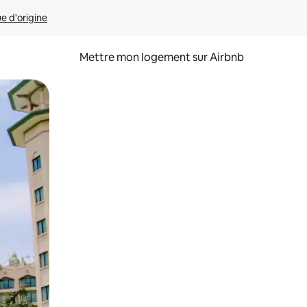
ue d'origine
Mettre mon logement sur Airbnb
sant glisser.