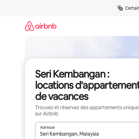
Aller
Certai
directement
au
contenu
Seri Kembangan :
locations d'appartemen
de vacances
Trouvez et réservez des appartements unique
sur Airbnb
Adresse
Lorsque les résultats s'affichent, utilisez les flèc