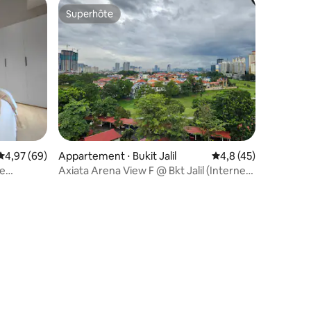
Superhôte
Superhôte
Évaluation moyenne sur la base de 69 commentaires : 4,97 sur 5
4,97 (69)
Appartement ⋅ Bukit Jalil
Évaluation moyenne s
4,8 (45)
de
Axiata Arena View F @ Bkt Jalil (Internet
100 Mbps)
mmentaires : 5 sur 5