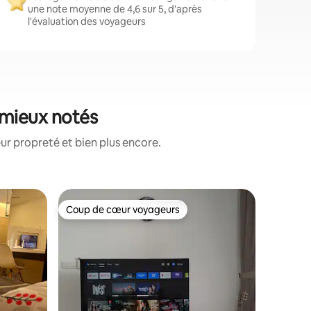
une note moyenne de 4,6 sur 5, d'après
l'évaluation des voyageurs
 mieux notés
ur propreté et bien plus encore.
Appartem
Coup de cœur voyageurs
Coup de
Coup de cœur voyageurs
Coup de
an
[NOUVEAU
3Element
Suite con
équestre 3 Ele
pensé, co
Queen Size
canapé-lit > Climatiseurs comple
Chauffe-e