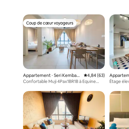
Coup de cœur voyageurs
Coup de cœur voyageurs
Appartement ⋅ Seri Kemban
Évaluation moyenne sur
4,84 (63)
Appartemen
gan
Confortable Muji 4Pax1BR1B à Equine
Étage éle
10 Min à IOI City
Pavilion |