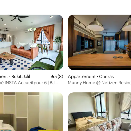
 la base de 63 commentaires : 4,84 sur 5
t ⋅ Bukit Jalil
Évaluation moyenne sur la base de 8 co
5 (8)
Appartement ⋅ Cheras
vé INSTA Accueil pour 6 | BJ
Munny Home @ Netizen Resid
 GolfView
(SoHo)