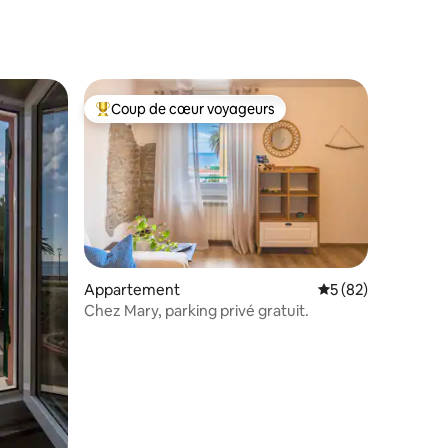
Coup de cœur voyageurs
Coups de cœur voyageurs les plus appréciés
Appartement
Évaluation moyenne
5 (82)
Chez Mary, parking privé gratuit.