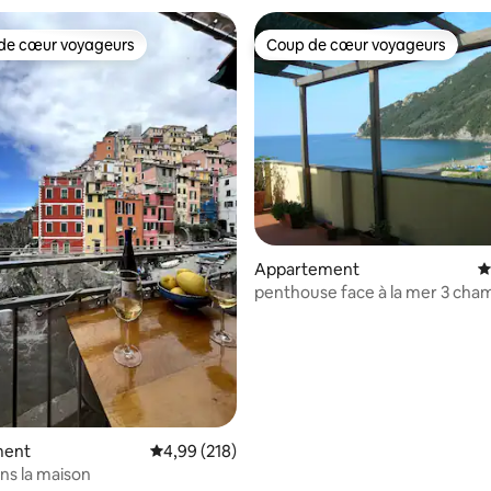
de cœur voyageurs
Coup de cœur voyageurs
 cœur voyageurs les plus appréciés
Coup de cœur voyageurs
 la base de 40 commentaires : 4,98 sur 5
Appartement
É
penthouse face à la mer 3 cha
ment
Évaluation moyenne sur la base de 218 commen
4,99 (218)
ns la maison