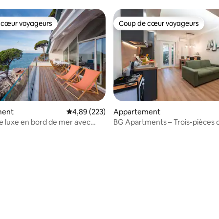
 cœur voyageurs
Coup de cœur voyageurs
 cœur voyageurs
Coup de cœur voyageurs
ment
Évaluation moyenne sur la base de 223 commen
4,89 (223)
Appartement
e luxe en bord de mer avec
BG Apartments – Trois-pièces c
vé en mer
calme
sur la base de 29 commentaires : 5 sur 5