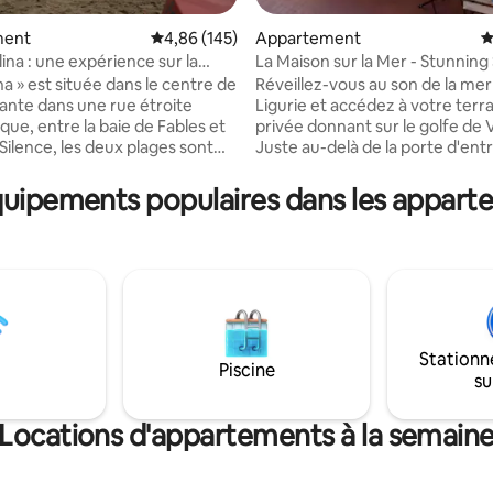
ment
Évaluation moyenne sur la base de 145 commen
4,86 (145)
Appartement
É
sur la base de 115 commentaires : 5 sur 5
ina : une expérience sur la
La Maison sur la Mer - Stunning
à Vernazza
na » est située dans le centre de
Réveillez-vous au son de la mer
vante dans une rue étroite
Ligurie et accédez à votre terr
ique, entre la baie de Fables et
privée donnant sur le golfe de 
 Silence, les deux plages sont
Juste au-delà de la porte d'ent
rmi les plus belles d'Italie.
escalier mène directement aux
appartement au premier étage
et à l'eau, votre accès privé à la
équipements populaires dans les appart
nseur dans une maison typique
quelques pas de votre porte.
roche des commerces, bars,
L'appartement peut accueillir j
ts et pizzerias. Vous pourrez
personnes et chaque chambre 
'excursions en bateau vers les
de son propre climatiseur split. La cuisine
rre et Portofino ou des
entièrement équipée dispose d
s dans la nature jusqu'à Punta
purificateur d'eau haut de gam
ans l'appartement, il est
les Cinque Terre telles qu'elles
e fumer.
être vécues.
Stationn
Piscine
su
Locations d'appartements à la semain