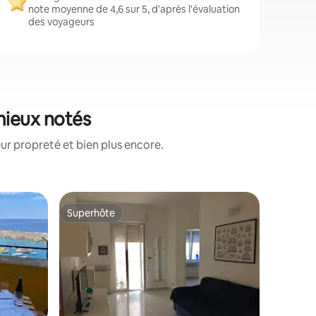
note moyenne de 4,6 sur 5, d'après l'évaluation
des voyageurs
 mieux notés
ur propreté et bien plus encore.
Apparte
Superhôte
Coup
lus appréciés
Superhôte
Coups d
Appartem
privé et 
The Maìn
mini-comp
pedestria
of the Cin
accommod
because i