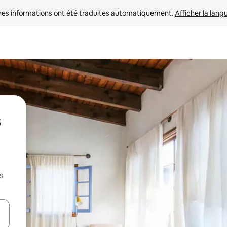
nes informations ont été traduites automatiquement. 
Afficher la lang
s
s
hes vers le haut et vers le bas pour les parcourir ou en appuyant et en fai