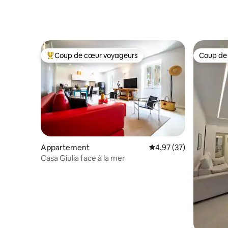
baie
Coup de cœur voyageurs
Coup de
Coups de cœur voyageurs les plus appréciés
Coup de
Appartement
Évaluation moyenne su
4,97 (37)
Casa Giulia face à la mer