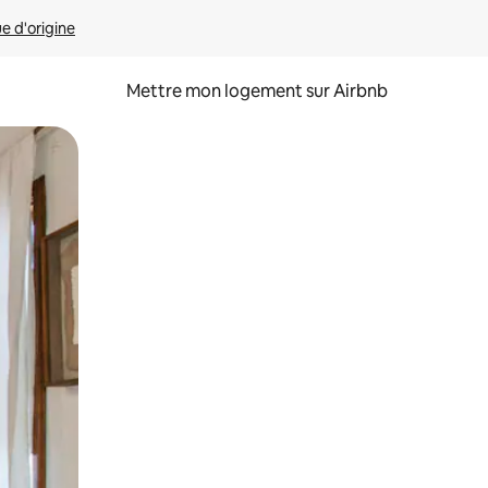
ue d'origine
Mettre mon logement sur Airbnb
sant glisser.