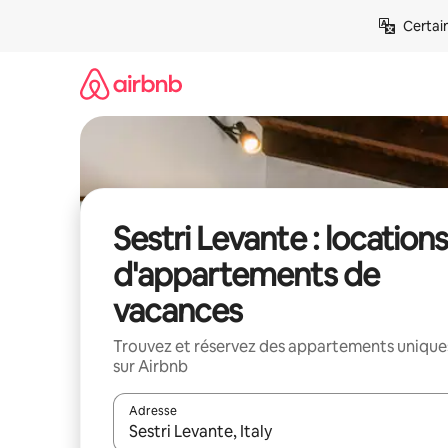
Aller
Certai
directement
au
contenu
Sestri Levante : location
d'appartements de
vacances
Trouvez et réservez des appartements unique
sur Airbnb
Adresse
Lorsque les résultats s'affichent, utilisez les flèc