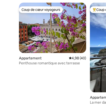
Coup de cœur voyageurs
Coup 
Coup de cœur voyageurs
Coups de
Appartement
Évaluation moyenne sur
4,98 (40)
Penthouse romantique avec terrasse
Apparte
La mer da