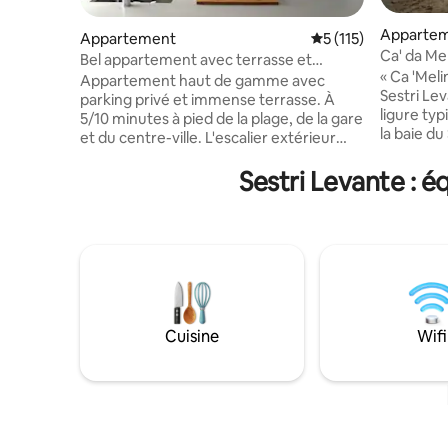
Apparte
Appartement
Évaluation moyenne 
5 (115)
Ca' da Mel
Bel appartement avec terrasse et
Riviera
« Ca 'Meli
poutres apparentes
Appartement haut de gamme avec
Sestri Le
parking privé et immense terrasse. À
ligure typ
5/10 minutes à pied de la plage, de la gare
la baie du
et du centre-ville. L'escalier extérieur
connues pa
s'ouvre sur un appartement
C'est un 
Sestri Levante : 
superbement meublé avec un toit en
sans asce
bois apparent et des planchers de bois
Ligure, p
franc, une cuisine à la fine pointe de la
restauran
technologie et la climatisation centrale.
profiter d
La chambre principale dispose d'une salle
Cinque Te
de bain attenante avec douche et
promenade
baignoire. Les espaces de vie et de
Manara. D
restauration sont aménagés avec des
interdit d
meubles modernes. La disposition le
Cuisine
Wifi
rend parfait pour deux couples ou une
famille de quatre personnes.