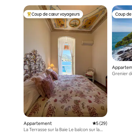
Coup de cœur voyageurs
Coup de
Coups de cœur voyageurs les plus appréciés
Coup de
Apparte
Grenier d
accès pri
Appartement
Évaluation moyenne 
5 (29)
La Terrasse sur la Baie Le balcon sur la