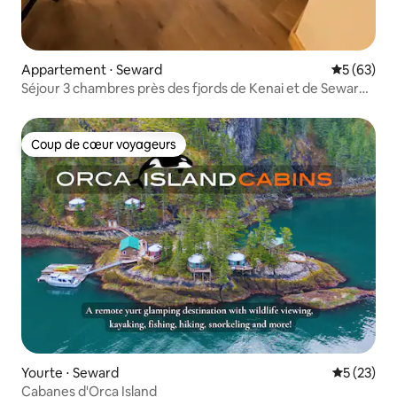
Appartement ⋅ Seward
Évaluation
5 (63)
Séjour 3 chambres près des fjords de Kenai et de Seward
Harbor
Coup de cœur voyageurs
Coup de cœur voyageurs
Yourte ⋅ Seward
Évaluation
5 (23)
Cabanes d'Orca Island