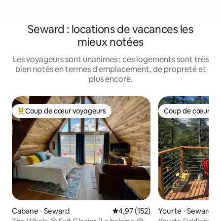
Seward : locations de vacances les
mieux notées
Les voyageurs sont unanimes : ces logements sont très
bien notés en termes d'emplacement, de propreté et
plus encore.
Coup de cœur voyageurs
Coup de cœur vo
Coups de cœur voyageurs les plus appréciés
Coup de cœur vo
Cabane ⋅ Seward
Évaluation moyenne sur la base 
4,97 (152)
Yourte ⋅ Seward