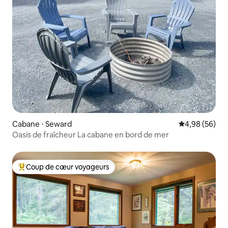
Cabane ⋅ Seward
Évaluation mo
4,98 (56)
Oasis de fraîcheur La cabane en bord de mer
Coup de cœur voyageurs
Coups de cœur voyageurs les plus appréciés