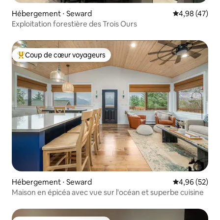
Hébergement ⋅ Seward
Évaluation mo
4,98 (47)
Exploitation forestière des Trois Ours
Coup de cœur voyageurs
Coups de cœur voyageurs les plus appréciés
Hébergement ⋅ Seward
Évaluation mo
4,96 (52)
Maison en épicéa avec vue sur l'océan et superbe cuisine