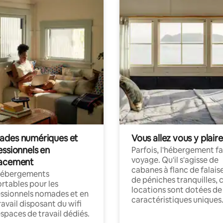
des numériques et
Vous allez vous y plaire
essionnels en
Parfois, l'hébergement fai
voyage. Qu'il s'agisse de
acement
cabanes à flanc de falais
hébergements
de péniches tranquilles, 
rtables pour les
locations sont dotées de
ssionnels nomades et en
caractéristiques uniques
ravail disposant du wifi
espaces de travail dédiés.