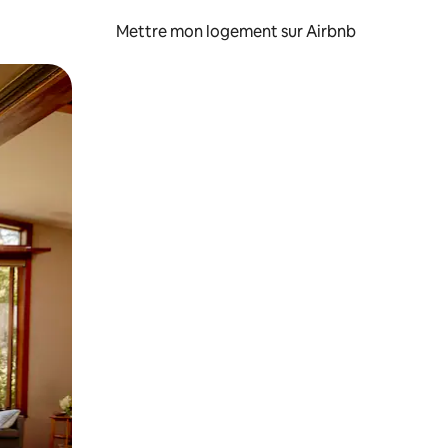
Mettre mon logement sur Airbnb
sant glisser.