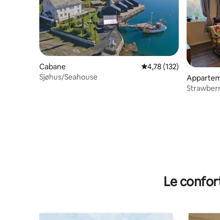
Cabane
Évaluation moyenne sur
4,78 (132)
Sjøhus/Seahouse
Apparte
Strawberr
Le confor