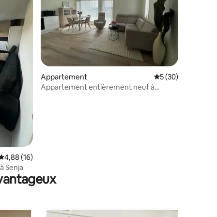
taires : 4,93 sur 5
Appartement
Évaluation moyenne
5 (30)
Appartement entièrement neuf à
seulement 2 km de l'île de Senja
Évaluation moyenne sur la base de 16 commentaires : 4,88 sur 5
4,88 (16)
à Senja
avantageux