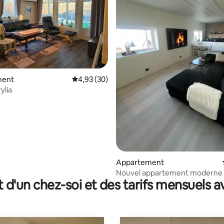
 la base de 132 commentaires : 4,78 sur 5
ment
Évaluation moyenne sur la base de 30 commen
4,93 (30)
ylia
Appartement
Nouvel appartement moderne 
t d'un chez-soi et des tarifs mensuels 