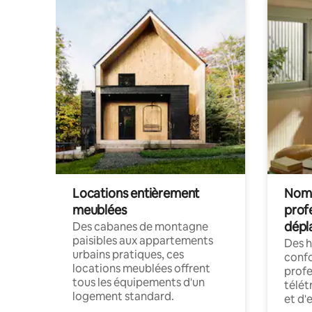
Locations entièrement
Noma
meublées
prof
dépl
Des cabanes de montagne
paisibles aux appartements
Des 
urbains pratiques, ces
confo
locations meublées offrent
profe
tous les équipements d'un
télét
logement standard.
et d'