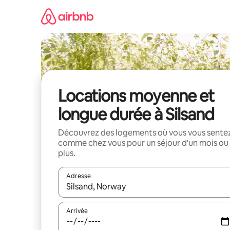
Aller
directement
au
contenu
Locations moyenne et
longue durée à Silsand
Découvrez des logements où vous vous sente
comme chez vous pour un séjour d'un mois ou
plus.
Adresse
Lorsque les résultats s'affichent, utilisez les flèc
Arrivée