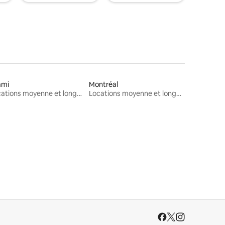
ami
Montréal
Locations moyenne et longue durée
Locations moyenne et longue durée