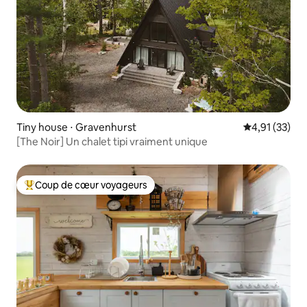
Tiny house ⋅ Gravenhurst
Évaluation mo
4,91 (33)
[The Noir] Un chalet tipi vraiment unique
Coup de cœur voyageurs
Coups de cœur voyageurs les plus appréciés