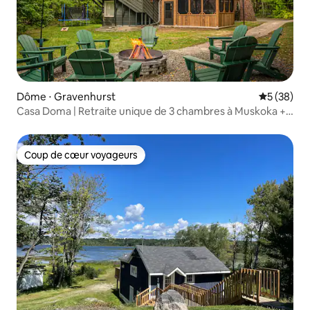
Dôme ⋅ Gravenhurst
Évaluation
5 (38)
Casa Doma | Retraite unique de 3 chambres à Muskoka +
jacuzzi
Coup de cœur voyageurs
Coup de cœur voyageurs