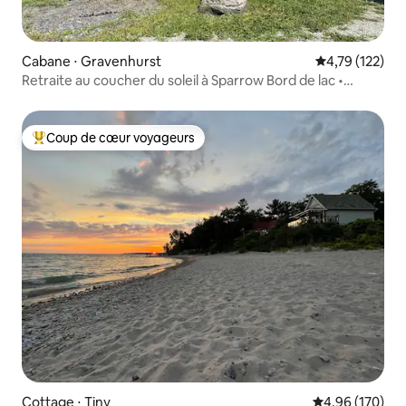
Cabane ⋅ Gravenhurst
Évaluation moy
4,79 (122)
Retraite au coucher du soleil à Sparrow Bord de lac •
Jacuzzi • Quai
Coup de cœur voyageurs
Coups de cœur voyageurs les plus appréciés
Cottage ⋅ Tiny
Évaluation moy
4,96 (170)