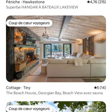
Péniche ⋅ Hawkestone
Évaluation moy
4,76 (215)
Superbe HANGAR À BATEAUX LAKEVIEW
Coup de cœur voyageurs
Coup de cœur voyageurs
Cottage ⋅ Tiny
Évaluation
5 (14)
The Beach House, Georgian Bay, Beach View avec sauna
Coup de cœur voyageurs
Coup de cœur voyageurs