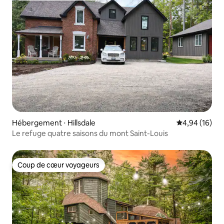
Hébergement ⋅ Hillsdale
Évaluation mo
4,94 (16)
Le refuge quatre saisons du mont Saint-Louis
Coup de cœur voyageurs
Coup de cœur voyageurs