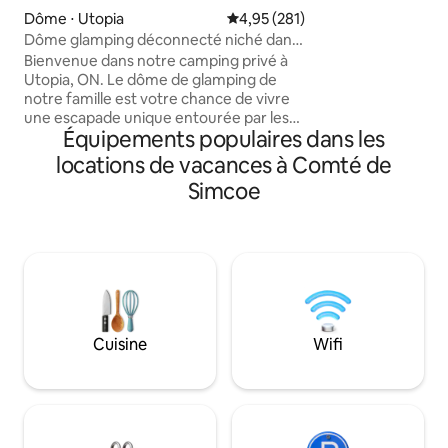
ces blues hiverna
Dôme ⋅ Utopia
Évaluation moyenne sur la base 
4,95 (281)
vous réchauffez dan
Dôme glamping déconnecté niché dans
confortable, parf
les bois
Bienvenue dans notre camping privé à
romantique. Chaque séjour comprend
Utopia, ON. Le dôme de glamping de
une bouteille de b
notre famille est votre chance de vivre
celui qui est le pl
une escapade unique entourée par les
Faites de Fire & I
Équipements populaires dans les
vues et les sons de la nature. Les
destination de va
équipements comprennent des articles
reconnectez-vous 
locations de vacances à Comté de
de camping essentiels et quelques
plus romantiques e
Simcoe
avantages de glamping : lit king size,
barbecue, cheminée, toilettes à
incinération intérieure, savon et eau,
douche extérieure (en été seulement),
bouilloire, ustensiles de cuisine. À
proximité se trouvent les fermes de
lavande Purple Hill, la ferme arboricole
de Drysdale, la zone de conservation de
Cuisine
Wifi
Tiffin, Nottawasaga et des parcours de
golf. Wasaga Beach est à 30 minutes.