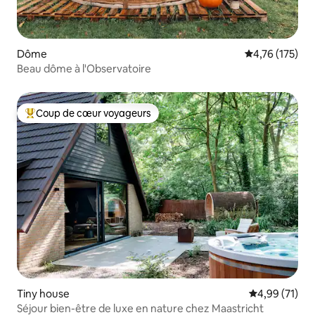
Dôme
Évaluation moy
4,76 (175)
Beau dôme à l'Observatoire
Coup de cœur voyageurs
Coups de cœur voyageurs les plus appréciés
Tiny house
Évaluation mo
4,99 (71)
Séjour bien-être de luxe en nature chez Maastricht