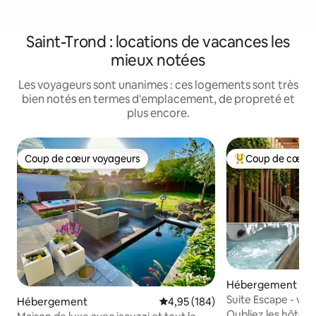
Saint-Trond : locations de vacances les
mieux notées
Les voyageurs sont unanimes : ces logements sont très
bien notés en termes d'emplacement, de propreté et
plus encore.
Coup de cœur voyageurs
Coup de cœur 
Coup de cœur voyageurs
Coups de cœur vo
Hébergement
Suite Escape - vot
Hébergement
Évaluation moyenne sur la base 
4,95 (184)
luxe
Oubliez les hôtels