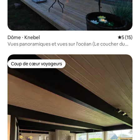
Dôme ⋅ Knebel
Évaluation
5 (15)
Vues panoramiques et vues sur l'océan (Le coucher du
soleil)
Coup de cœur voyageurs
Coup de cœur voyageurs