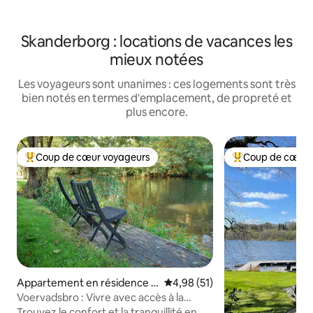
Skanderborg : locations de vacances les
mieux notées
Les voyageurs sont unanimes : ces logements sont très
bien notés en termes d'emplacement, de propreté et
plus encore.
Coup de cœur voyageurs
Coup de cœur 
Coups de cœur voyageurs les plus appréciés
Coups de cœur vo
Appartement en résidence ⋅
Évaluation moyenne sur la base
4,98 (51)
Skanderborg
Voervadsbro : Vivre avec accès à la
Gudenåen / feu de camp
Trouvez le confort et la tranquillité en