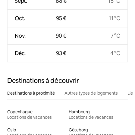
Sept.
88 €
15 °C
Oct.
95 €
11 °C
Nov.
90 €
7 °C
Déc.
93 €
4 °C
Destinations à découvrir
Destinations à proximité
Autres types de logements
Lie
Copenhague
Hambourg
Locations de vacances
Locations de vacances
Oslo
Göteborg