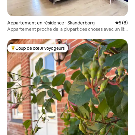
Appartement en résidence ⋅ Skanderborg
Évaluatio
5 (8)
Appartement proche de la plupart des choses avec un lit
de luxe
Coup de cœur voyageurs
Coups de cœur voyageurs les plus appréciés