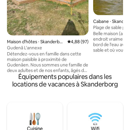
Cabane ⋅ Skander
Plage de sable pri
Belle maison (ann
endroit vraiment unique. Sit
Maison d'hôtes ⋅ Skanderbor
Évaluation moyenne sur la base
4,88 (97)
bord de l'eau avec
g
Gudenå L'annexe
sable et où vous 
Détendez-vous en famille dans cette
l'année. La maison contient un sauna
maison paisible à proximité de
avec une fenêtre d
Gudenåen. Nous sommes une famille de
vous pourrez vraim
deux adultes et de nos enfants, âgés de
de l'eau calme tou
Équipements populaires dans les
4 à 10 ans, qui louons notre maison
déconnectant complèt
d'hôtes/annexe supplémentaire dans le
locations de vacances à Skanderborg
maison, il y a auss
jardin. Vous entrerez dans notre jardin
des gilets de sauv
privé et, pendant votre séjour chez
sorte que vous pou
nous, vous partagerez le jardin avec
des plus grands l
nous en tant qu'espace commun. Il est
sont également re
également possible que vous soyez un
pouvez également
peu plus vous-même, car vous
depuis la maison, o
disposerez de votre propre terrasse
poissons.
attenante à l'annexe. Bien sûr, nous
Cuisine
Wifi