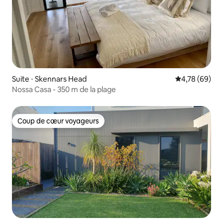
Suite ⋅ Skennars Head
Évaluation mo
4,78 (69)
Nossa Casa - 350 m de la plage
Coup de cœur voyageurs
Coup de cœur voyageurs