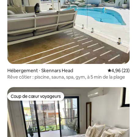
Hébergement ⋅ Skennars Head
Évaluation mo
4,96 (23)
Rêve côtier : piscine, sauna, spa, gym, à 5 min de la plage
Coup de cœur voyageurs
Coup de cœur voyageurs