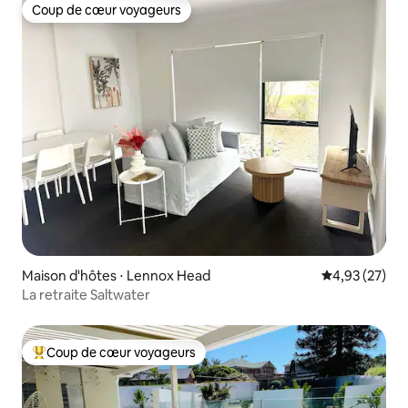
Coup de cœur voyageurs
Coup de cœur voyageurs
Maison d'hôtes ⋅ Lennox Head
Évaluation mo
4,93 (27)
La retraite Saltwater
Coup de cœur voyageurs
Coups de cœur voyageurs les plus appréciés