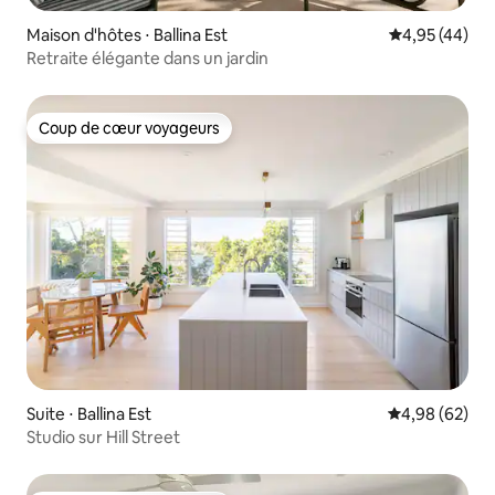
Maison d'hôtes ⋅ Ballina Est
Évaluation mo
4,95 (44)
Retraite élégante dans un jardin
Coup de cœur voyageurs
Coup de cœur voyageurs
Suite ⋅ Ballina Est
Évaluation mo
4,98 (62)
Studio sur Hill Street