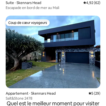
Suite ⋅ Skennars Head
Évaluation mo
4,92 (62)
Escapade en bord de mer au Mali
Coup de cœur voyageurs
Coup de cœur voyageurs
Appartement ⋅ Skennars Head
Évaluation
5 (29)
Salt&Stone 2478
Quel est le meilleur moment pour visiter