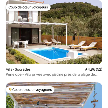
Coup de cœur voyageurs
Coup de cœur voyageurs
Villa ⋅ Sporades
Évaluation mo
4,96 (52)
Penelope - Villa privée avec piscine près de la plage de
Stafilos
Coup de cœur voyageurs
Coups de cœur voyageurs les plus appréciés