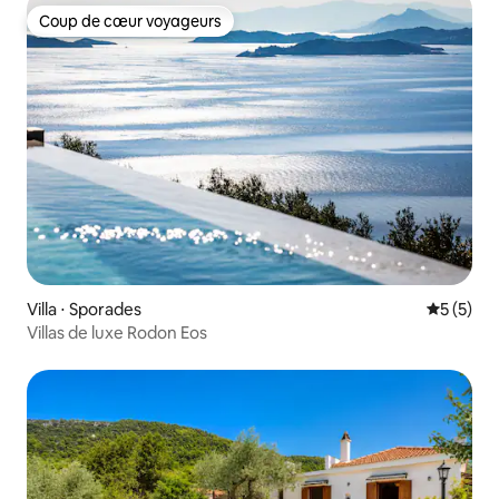
Coup de cœur voyageurs
Coup de cœur voyageurs
Villa ⋅ Sporades
Évaluatio
5 (5)
Villas de luxe Rodon Eos