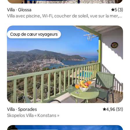
Villa ⋅ Glossa
Évaluatio
5 (3)
Villa avec piscine, Wi-Fi, coucher de soleil, vue sur la mer,
4+3 (lit superposé + lit bébé)
Coup de cœur voyageurs
Coup de cœur voyageurs
Villa ⋅ Sporades
Évaluation mo
4,96 (51)
Skopelos Villa « Konstans »