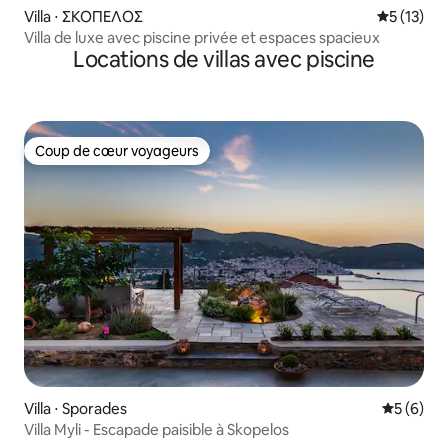
Villa ⋅ ΣΚΟΠΕΛΟΣ
Évaluation
5 (13)
Villa de luxe avec piscine privée et espaces spacieux
Locations de villas avec piscine
Coup de cœur voyageurs
Coup de cœur voyageurs
Villa ⋅ Sporades
Évaluatio
5 (6)
Villa Myli - Escapade paisible à Skopelos