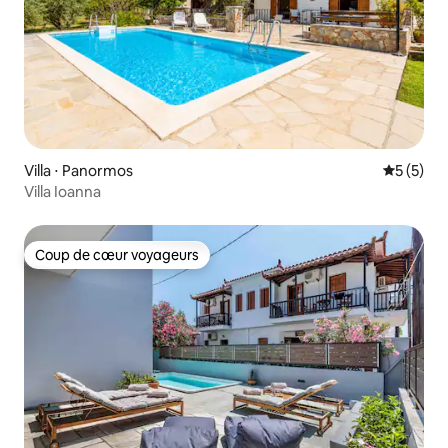
Villa ⋅ Panormos
Évaluatio
5 (5)
Villa Ioanna
Coup de cœur voyageurs
Coup de cœur voyageurs