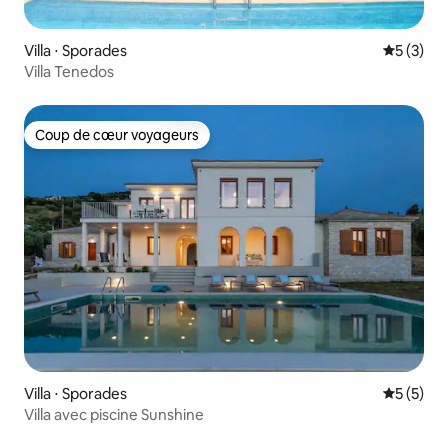
Villa ⋅ Sporades
Évaluatio
5 (3)
Villa Tenedos
Coup de cœur voyageurs
Coup de cœur voyageurs
Villa ⋅ Sporades
Évaluatio
5 (5)
Villa avec piscine Sunshine