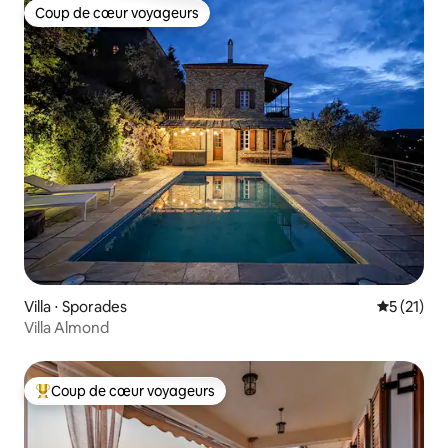
Coup de cœur voyageurs
Coup de cœur voyageurs
Villa ⋅ Sporades
Évaluation
5 (21)
Villa Almond
Coup de cœur voyageurs
Coups de cœur voyageurs les plus appréciés