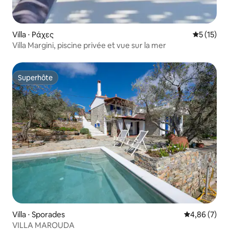
Villa ⋅ Ράχες
Évaluation
5 (15)
Villa Margini, piscine privée et vue sur la mer
Superhôte
Superhôte
Villa ⋅ Sporades
Évaluation m
4,86 (7)
VILLA MAROUDA