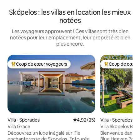
Skópelos : les villas en location les mieux
notées
Les voyageurs approuvent ! Ces villas sont très bien
notées pour leur emplacement, leur propreté et bien
plus encore.
Coup de cœur voyageurs
Coup de cœur 
Coups de cœur voyageurs les plus appréciés
Coups de cœur vo
Villa ⋅ Sporades
Évaluation moyenne sur la base
4,92 (25)
Villa ⋅ Sporades
Villa Grace
Villa Skopelos Blu
oliveraie
Découvrez un luxe inégalé sur l'île
Bienvenue dans vo
enchanteresse de Skopelos. Entourée
Blue Heaven Pool Vi