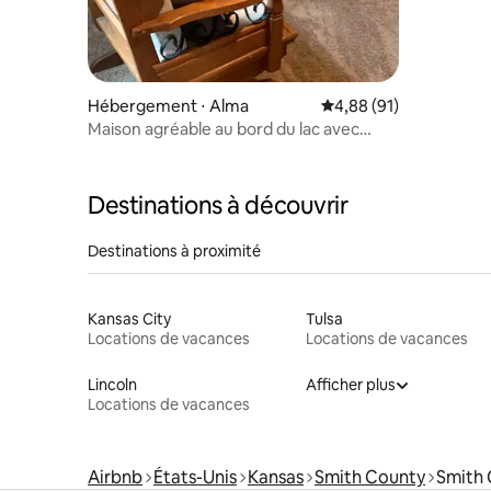
Hébergement ⋅ Alma
Évaluation moyenne su
4,88 (91)
Maison agréable au bord du lac avec
parking sur place.
Destinations à découvrir
Destinations à proximité
Kansas City
Tulsa
Locations de vacances
Locations de vacances
Lincoln
Afficher plus
Locations de vacances
Airbnb
États-Unis
Kansas
Smith County
Smith 