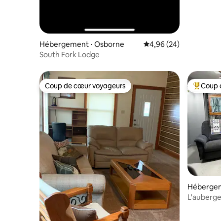
Hébergement ⋅ Osborne
Évaluation moyenne sur
4,96 (24)
South Fork Lodge
Coup de cœur voyageurs
Coup 
Coup de cœur voyageurs
Coups de
Hébergem
L'auberge 