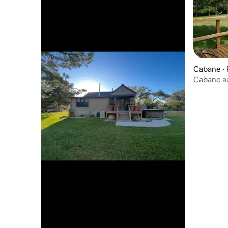
Cabane ⋅ 
Cabane au
de Harlan