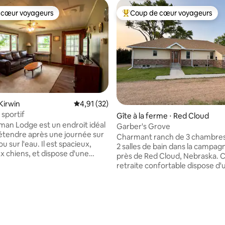
 cœur voyageurs
Coup de cœur voyageurs
 cœur voyageurs
Coups de cœur voyageurs les p
Kirwin
Évaluation moyenne sur la base de 32 comme
4,91 (32)
 sportif
Gîte à la ferme ⋅ Red Cloud
man Lodge est un endroit idéal
Garber's Grove
étendre après une journée sur
Charmant ranch de 3 chambres
ou sur l'eau. Il est spacieux,
2 salles de bain dans la campag
x chiens, et dispose d'une
près de Red Cloud, Nebraska. 
ur avec de la place pour les
retraite confortable dispose d'
implement pour se détendre.
cuisine complète, parfaite pour
ez accès à une dépendance
faits maison. Chargée d'histoire
ttoyage du gibier et le
appartenait autrefois à Silas Ga
 la base de 110 commentaires : 4,97 sur 5
du matériel pour plus de
fondateur de Red Cloud, et a ins
é. La cabane est proche de
œuvres littéraires de Willa Cath
liques, et une variété de terres
Profitez d'une vue paisible sur l