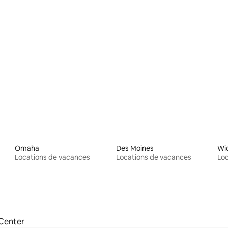
r la base de 91 commentaires : 4,88 sur 5
Omaha
Des Moines
Wi
Locations de vacances
Locations de vacances
Loc
Center