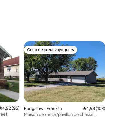
Coup de cœur voyageurs
Coup de cœur voyageurs
mmentaires : 5 sur 5
Évaluation moyenne sur la base de 95 commentaires : 4,92 sur 5
4,92 (95)
Bungalow ⋅ Franklin
Évaluation moyenne sur
4,93 (103)
reet
Maison de ranch/pavillon de chasse
calme à la campagne près d'un lac