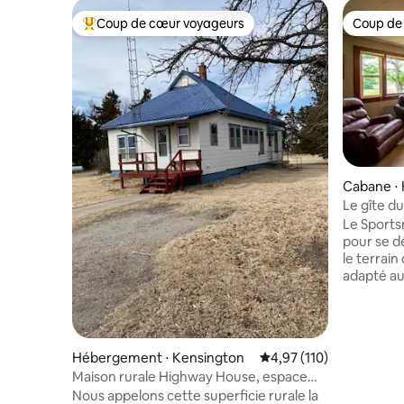
Coup de cœur voyageurs
Coup de
Coups de cœur voyageurs les plus appréciés
Coup de
Cabane ⋅ 
Le gîte du
Le Sports
pour se d
le terrain 
adapté au
grande co
jeux ou s
Vous aur
pour le ne
Hébergement ⋅ Kensington
Évaluation moyenne sur
4,97 (110)
stockage 
Maison rurale Highway House, espace
commodit
privé et grand.
Nous appelons cette superficie rurale la
terres pub