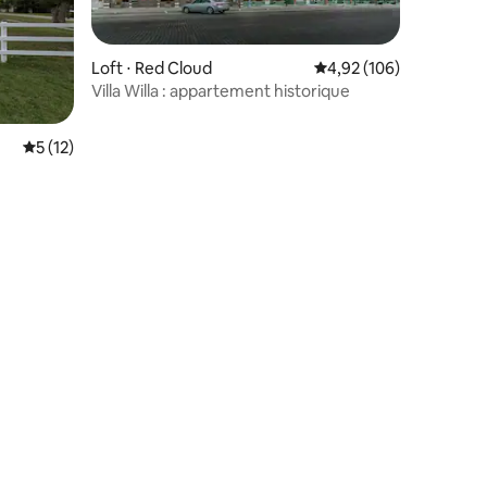
Loft ⋅ Red Cloud
Évaluation moyenne sur
4,92 (106)
Villa Willa : appartement historique
ntaires : 4,95 sur 5
Évaluation moyenne sur la base de 12 commentaires : 5 sur 5
5 (12)