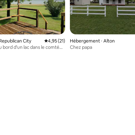
Republican City
Évaluation moyenne sur la base de 21 comme
4,95 (21)
Hébergement ⋅ Alton
 bord d'un lac dans le comté
Chez papa