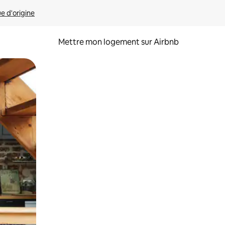
ue d'origine
Mettre mon logement sur Airbnb
sant glisser.