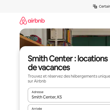
Aller
Certai
directement
au
contenu
Smith Center : locations
de vacances
Trouvez et réservez des hébergements uniqu
sur Airbnb
Adresse
Lorsque les résultats s'affichent, utilisez les flèc
Arrivée