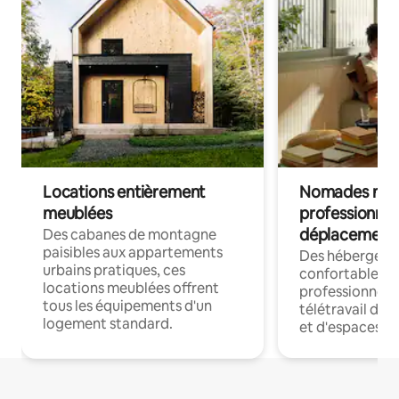
Locations entièrement
Nomades num
meublées
professionnel
déplacement
Des cabanes de montagne
paisibles aux appartements
Des hébergem
urbains pratiques, ces
confortables p
locations meublées offrent
professionnels
tous les équipements d'un
télétravail dis
logement standard.
et d'espaces de