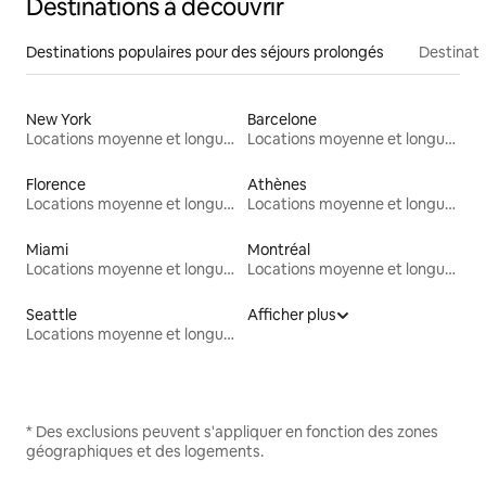
Destinations à découvrir
Destinations populaires pour des séjours prolongés
Destinati
New York
Barcelone
Locations moyenne et longue durée
Locations moyenne et longue durée
Florence
Athènes
Locations moyenne et longue durée
Locations moyenne et longue durée
Miami
Montréal
Locations moyenne et longue durée
Locations moyenne et longue durée
Seattle
Afficher plus
Locations moyenne et longue durée
* Des exclusions peuvent s'appliquer en fonction des zones
géographiques et des logements.