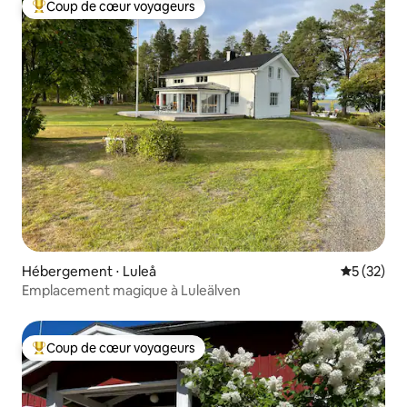
Coup de cœur voyageurs
Coups de cœur voyageurs les plus appréciés
Hébergement ⋅ Luleå
Évaluation
5 (32)
Emplacement magique à Luleälven
Coup de cœur voyageurs
Coups de cœur voyageurs les plus appréciés