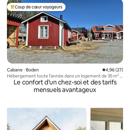
Coup de cœur voyageurs
Coups de cœur voyageurs les plus appréciés
Cabane ⋅ Boden
Évaluation mo
4,96 (27)
Hébergement toute l'année dans un logement de 35 m² à
Le confort d'un chez-soi et des tarifs
Sävast.
mensuels avantageux