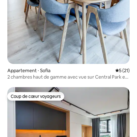
Appartement ⋅ Sofia
Évaluation
5 (21)
2 chambres haut de gamme avec vue sur Central Park et
ascenseur
Coup de cœur voyageurs
Coup de cœur voyageurs