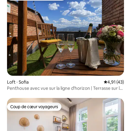
Loft ⋅ Sofia
Évaluation mo
4,91 (43)
Penthouse avec vue sur la ligne d'horizon | Terrasse sur le
toit
Coup de cœur voyageurs
Coup de cœur voyageurs