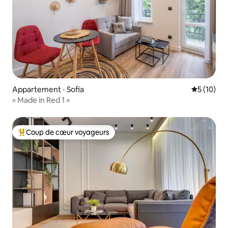
Appartement ⋅ Sofia
Évaluation
5 (10)
« Made in Red 1 »
Coup de cœur voyageurs
Coups de cœur voyageurs les plus appréciés