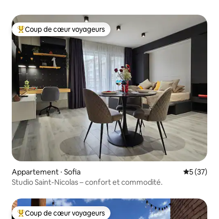
Coup de cœur voyageurs
Coups de cœur voyageurs les plus appréciés
Appartement ⋅ Sofia
Évaluation
5 (37)
Studio Saint-Nicolas – confort et commodité.
Coup de cœur voyageurs
Coups de cœur voyageurs les plus appréciés