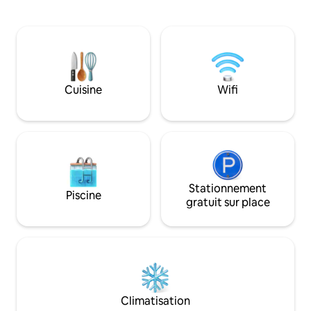
d'angle naturelle
marbre Calacatta, d'un éclairage haut de
que vous puissiez 
gamme, d'œuvres d'art et d'un matelas
chez vous. Détend
haut de gamme. Une télévision
de notre lit confor
connectée 86 pouces avec Netflix, un
équipements de lux
lave-linge et un sèche-linge sont inclus.
sélection de café 
Vous êtes à quelques pas des meilleurs
parking souterrain
cafés, restaurants et sites culturels.
Cuisine
Wifi
disposition exclus
C'est le pied à terre idéal pour votre
autonomes faciles
voyage d'affaires ou de loisirs.
tracas.
Stationnement
Piscine
gratuit sur place
Climatisation