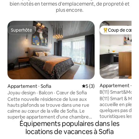
bien notés en termes d'emplacement, de propreté et
plus encore.
Superhôte
Coup de cœur 
Superhôte
Coups de cœur vo
Appartement ⋅ Sof
Appartement ⋅ Sofia
Évaluation moyenne sur la 
5 (3)
B(11) Smart&Mode
Joyau design · Balcon · Cœur de Sofia
Central/Parking gr
B(11) Smart & Mo
Cette nouvelle résidence de luxe aux
accueille en plein c
hauts plafonds se trouve dans une rue
quelques pas des 
calme au cœur de la ville de Sofia. Le
touristiques les p
superbe appartement d'une chambre
Équipements populaires dans les
endroits où il faut
dispose de plafonds de quatre mètres,
personnellement 
d'une terrasse privée sur le toit avec vue
locations de vacances à Sofia
œuvre chaque déta
panoramique, d'une cuisine de chef en