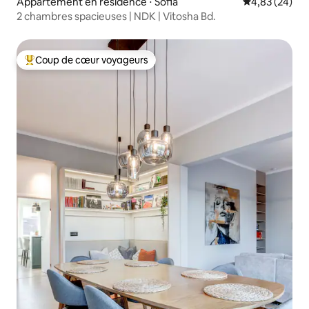
Appartement en résidence ⋅ Sofia
Évaluation mo
4,83 (24)
2 chambres spacieuses | NDK | Vitosha Bd.
Coup de cœur voyageurs
Coups de cœur voyageurs les plus appréciés