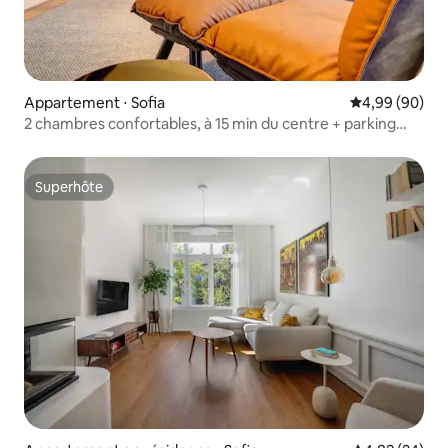
Appartement ⋅ Sofia
Évaluation mo
4,99 (90)
2 chambres confortables, à 15 min du centre + parking
gratuit et balcon
Superhôte
Superhôte