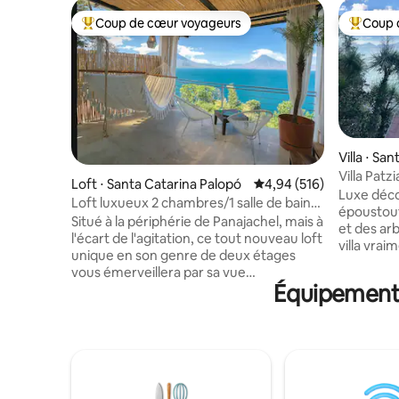
Coup de cœur voyageurs
Coup 
Coups de cœur voyageurs les plus appréciés
Coups de
Villa ⋅ Sa
Villa Patz
Loft ⋅ Santa Catarina Palopó
Évaluation moyenne sur 
4,94 (516)
sereine
Luxe déco
Loft luxueux 2 chambres/1 salle de bain
époustouf
avec jacuzzi près de Pana
Situé à la périphérie de Panajachel, mais à
et des arb
l'écart de l'agitation, ce tout nouveau loft
villa vra
unique en son genre de deux étages
crique pri
vous émerveillera par sa vue
des falai
Équipements
panoramique à 180 degrés sur le lac
une eau l
Atitlan et les villages environnants.
spectaculaire s
Profitez de la vue depuis presque tous
vapeur du
les coins de cette propriété, y compris le
kayak, dé
jacuzzi situé sur une terrasse privée avec
extérieur
un grand parasol rétractable et un
une pizza c
ensemble de table et de chaises en teck.
espaces e