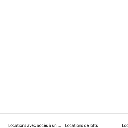
la base de 149 commentaires : 4,87 sur 5
Locations avec accès à un lac
Locations de lofts