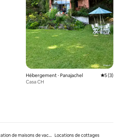
Hébergement ⋅ Panajachel
Évaluation moyenn
5 (3)
Casa CH
Location de maisons de vacances
Locations de cottages