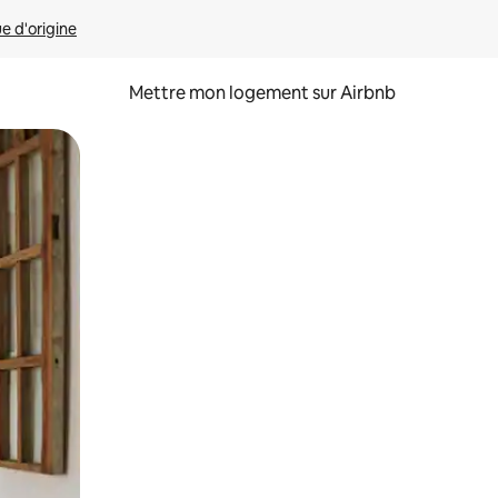
ue d'origine
Mettre mon logement sur Airbnb
sant glisser.