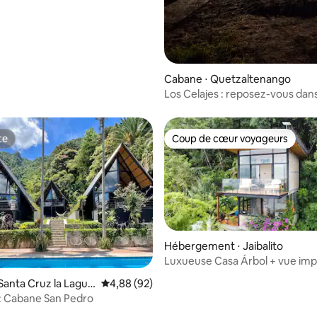
Cabane ⋅ Quetzaltenango
Los Celajes : reposez-vous dan
environnement naturel
te
Coup de cœur voyageurs
te
Coup de cœur voyageurs
Hébergement ⋅ Jaibalito
Luxueuse Casa Árbol + vue im
Santa Cruz la Lagun
Évaluation moyenne sur la base de 92 commen
4,88 (92)
 : Cabane San Pedro