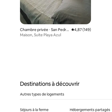
demande.
Chambre privée ⋅ San Pedro
Évaluation moyenne sur 
4,87 (149)
La Laguna
Maison, Suite Playa Azul
Destinations à découvrir
Autres types de logements
Séjours à la ferme
Hébergements partagés