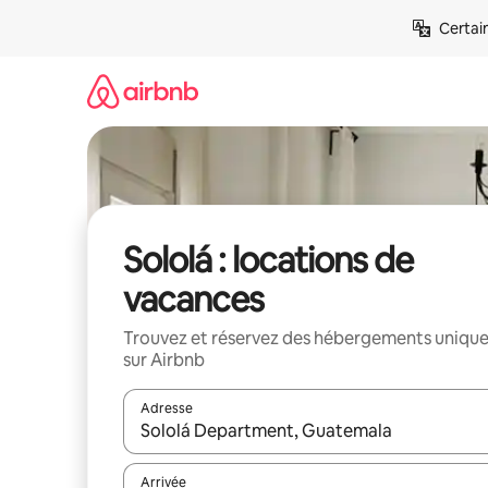
Aller
Certai
directement
au
contenu
Sololá : locations de
vacances
Trouvez et réservez des hébergements uniqu
sur Airbnb
Adresse
Lorsque les résultats s'affichent, utilisez les flèc
Arrivée