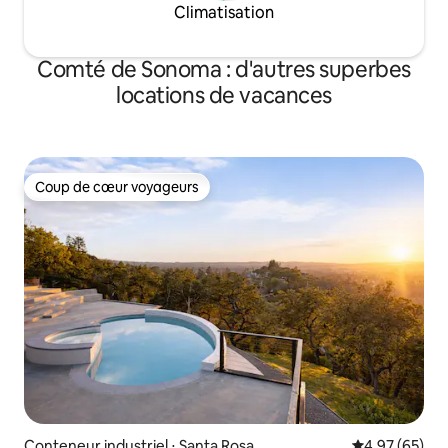
Climatisation
Comté de Sonoma : d'autres superbes
locations de vacances
Coup de cœur voyageurs
Coup de cœur voyageurs
Conteneur industriel ⋅ Santa Rosa
Évaluation mo
4,97 (65)