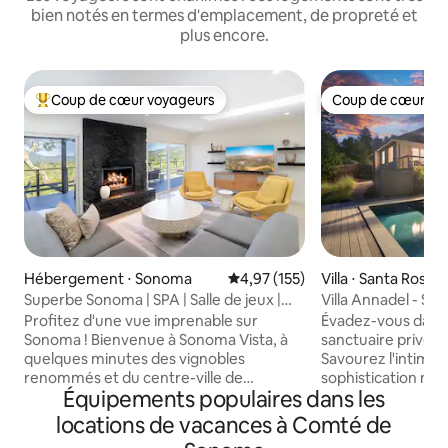
bien notés en termes d'emplacement, de propreté et
plus encore.
Coup de cœur voyageurs
Coup de cœur vo
Coups de cœur voyageurs les plus appréciés
Coup de cœur vo
Hébergement ⋅ Sonoma
Évaluation moyenne sur la base 
4,97 (155)
Villa ⋅ Santa Rosa
Superbe Sonoma | SPA | Salle de jeux |
Villa Annadel - Sup
Pour 6 personnes
5 chambres avec p
Profitez d'une vue imprenable sur
Évadez-vous dans
Sonoma ! Bienvenue à Sonoma Vista, à
sanctuaire privé à 
quelques minutes des vignobles
Savourez l'intimité
renommés et du centre-ville de
sophistication mo
Équipements populaires dans les
Sonoma. Perchoir parfait pour les
retraite unique dans
familles, les couples ! Niché dans des
vaste villa de 3 20
locations de vacances à Comté de
collines bordées de chênes, ce havre de
trouve sur un peu