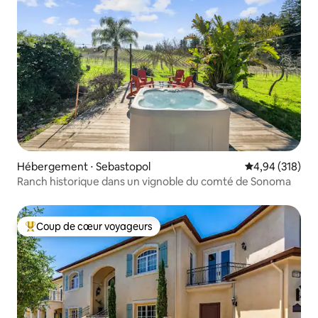
Hébergement ⋅ Sebastopol
Évaluation moy
4,94 (318)
Ranch historique dans un vignoble du comté de Sonoma
Coup de cœur voyageurs
Coups de cœur voyageurs les plus appréciés