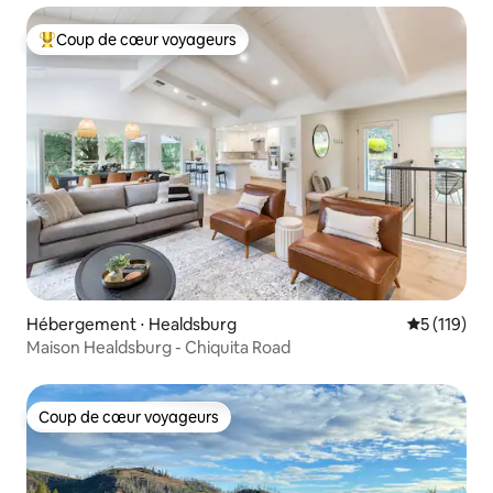
Coup de cœur voyageurs
Coups de cœur voyageurs les plus appréciés
Hébergement ⋅ Healdsburg
Évaluation 
5 (119)
Maison Healdsburg - Chiquita Road
Coup de cœur voyageurs
Coup de cœur voyageurs