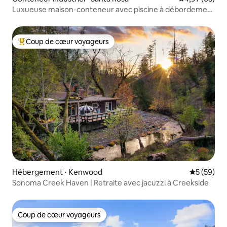
Luxueuse maison-conteneur avec piscine à débordement
et vue à 360°
Coup de cœur voyageurs
Coups de cœur voyageurs les plus appréciés
Hébergement ⋅ Kenwood
Évaluation
5 (59)
Sonoma Creek Haven | Retraite avec jacuzzi à Creekside
Coup de cœur voyageurs
Coup de cœur voyageurs