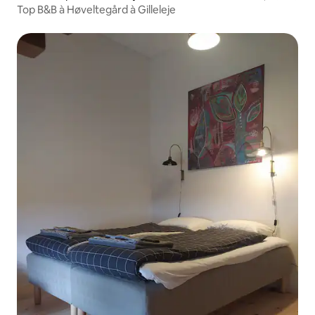
Top B&B à Høveltegård à Gilleleje