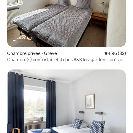
Chambre privée ⋅ Greve
Évaluation mo
4,96 (82)
Chambre(s) confortable(s) dans B&B Iris-gardens, près de
Copenhague