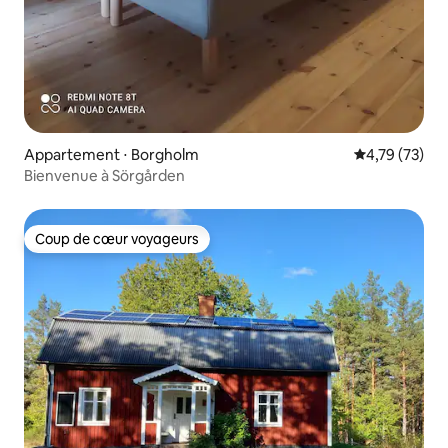
Appartement ⋅ Borgholm
Évaluation mo
4,79 (73)
Bienvenue à Sörgården
Coup de cœur voyageurs
Coup de cœur voyageurs