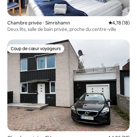
Chambre privée ⋅ Simrishamn
Évaluation mo
4,78 (18)
Deux lits, salle de bain privée, proche du centre-ville
Coup de cœur voyageurs
Coup de cœur voyageurs