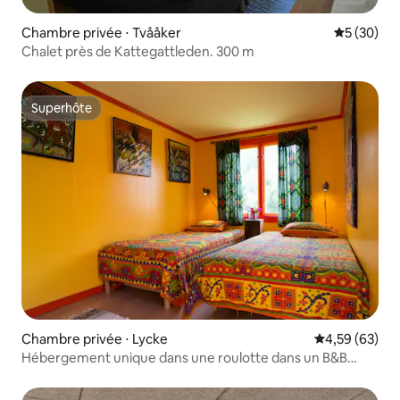
Chambre privée ⋅ Tvååker
Évaluation
5 (30)
Chalet près de Kattegattleden. 300 m
Superhôte
Superhôte
Chambre privée ⋅ Lycke
Évaluation mo
4,59 (63)
Hébergement unique dans une roulotte dans un B&B
primé