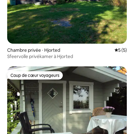
Chambre privée ⋅ Hjorted
Évaluatio
5 (5)
Sfeervolle privékamer à Hjorted
Coup de cœur voyageurs
Coup de cœur voyageurs