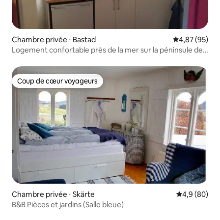
Chambre privée ⋅ Bastad
Évaluation mo
4,87 (95)
Logement confortable près de la mer sur la péninsule de
Bjäre
Coup de cœur voyageurs
Coup de cœur voyageurs
Chambre privée ⋅ Skärte
Évaluation m
4,9 (80)
B&B Pièces et jardins (Salle bleue)