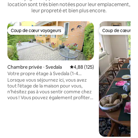
location sont très bien notées pour leur emplacement,
leur propreté et bien plus encore.
Coup de cœur voyageurs
Coup de cœur vo
Coup de cœur voyageurs
Coup de cœur vo
Chambre privée ⋅ Svedala
Évaluation moyenne sur la base 
4,88 (125)
Votre propre étage à Svedala (1-4
personnes)
Lorsque vous séjournez ici, vous avez
tout l'étage de la maison pour vous,
n'hésitez pas à vous sentir comme chez
vous ! Vous pouvez également profiter
de mon jardin et de mon patio, et dans le
réfrigérateur de la cuisine en bas, il y a
un espace pour que les voyageurs
puissent faire leurs courses. Le
logement est situé dans un quartier cosy
et calme de la maison de ville à Svedala.