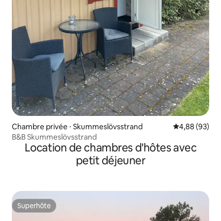
Chambre privée ⋅ Skummeslövsstrand
Évaluation mo
4,88 (93)
B&B Skummeslövsstrand
Location de chambres d'hôtes avec
petit déjeuner
Superhôte
Superhôte