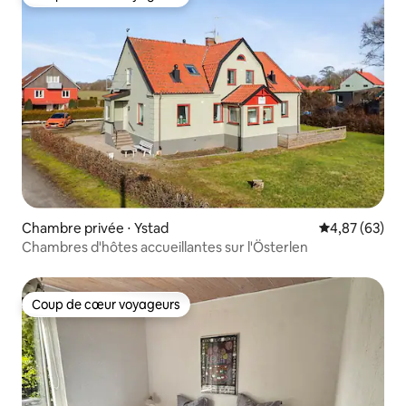
Coup de cœur voyageurs
Chambre privée ⋅ Ystad
Évaluation mo
4,87 (63)
Chambres d'hôtes accueillantes sur l'Österlen
Coup de cœur voyageurs
Coup de cœur voyageurs