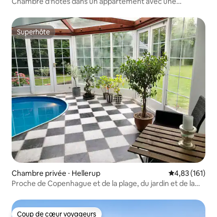
Chambre d'hôtes dans un appartement avec une
superbe vue.
Superhôte
Superhôte
Chambre privée ⋅ Hellerup
Évaluation moy
4,83 (161)
Proche de Copenhague et de la plage, du jardin et de la
piscine.
Coup de cœur voyageurs