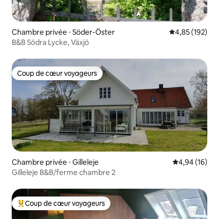
Chambre privée ⋅ Söder-Öster
Évaluation moy
4,85 (192)
B&B Södra Lycke, Växjö
Coup de cœur voyageurs
Coup de cœur voyageurs
Chambre privée ⋅ Gilleleje
Évaluation mo
4,94 (16)
Gilleleje B&B/ferme chambre 2
Coup de cœur voyageurs
Coups de cœur voyageurs les plus appréciés