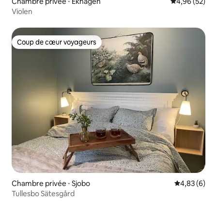
Chambre privée ⋅ Ekhagen
Évaluation mo
4,96 (52)
Violen
Coup de cœur voyageurs
Coup de cœur voyageurs
Chambre privée ⋅ Sjobo
Évaluation m
4,83 (6)
Tullesbo Sätesgård