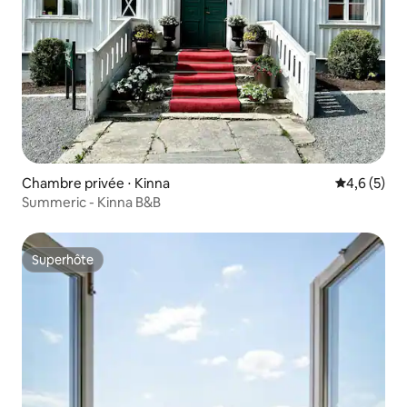
Chambre privée ⋅ Kinna
Évaluation 
4,6 (5)
Summeric - Kinna B&B
Superhôte
Superhôte