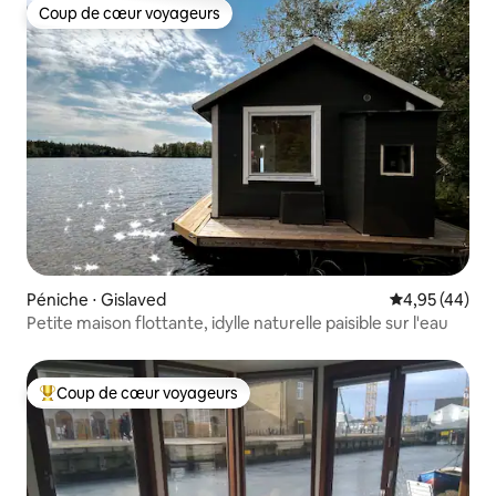
Coup de cœur voyageurs
Coup de cœur voyageurs
Péniche ⋅ Gislaved
Évaluation mo
4,95 (44)
Petite maison flottante, idylle naturelle paisible sur l'eau
Coup de cœur voyageurs
Coups de cœur voyageurs les plus appréciés