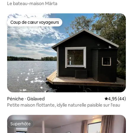
Le bateau-maison Märta
Coup de cœur voyageurs
Coup de cœur voyageurs
Péniche ⋅ Gislaved
Évaluation mo
4,95 (44)
Petite maison flottante, idylle naturelle paisible sur l'eau
Superhôte
Superhôte