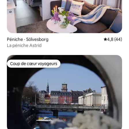
Péniche ⋅ Sölvesborg
Évaluation m
4,8 (44)
La péniche Astrid
Coup de cœur voyageurs
Coup de cœur voyageurs