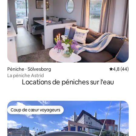
Péniche ⋅ Sölvesborg
Évaluation m
4,8 (44)
La péniche Astrid
Locations de péniches sur l'eau
Coup de cœur voyageurs
Coup de cœur voyageurs