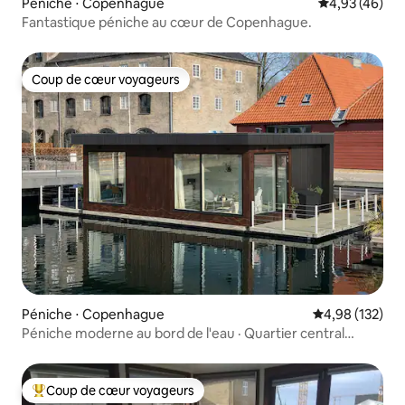
Péniche ⋅ Copenhague
Évaluation mo
4,93 (46)
Fantastique péniche au cœur de Copenhague.
Coup de cœur voyageurs
Coup de cœur voyageurs
Péniche ⋅ Copenhague
Évaluation moy
4,98 (132)
Péniche moderne au bord de l'eau · Quartier central
privilégié
Coup de cœur voyageurs
Coups de cœur voyageurs les plus appréciés