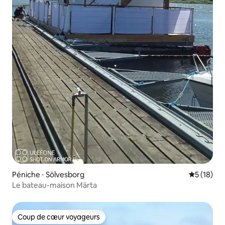
Péniche ⋅ Sölvesborg
Évaluation
5 (18)
Le bateau-maison Märta
Coup de cœur voyageurs
Coup de cœur voyageurs