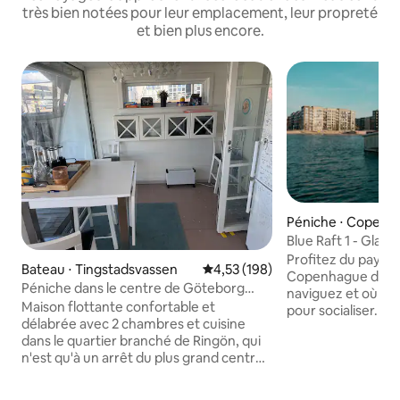
très bien notées pour leur emplacement, leur propreté
et bien plus encore.
Péniche ⋅ Copenh
Blue Raft 1 - Glam
Profitez du paysag
Bateau ⋅ Tingstadsvassen
Évaluation moyenne sur la base 
4,53 (198)
Copenhague depuis
Péniche dans le centre de Göteborg
naviguez et où vou
56m sur Ringön
Maison flottante confortable et
pour socialiser. U
délabrée avec 2 chambres et cuisine
convient à la fois 
dans le quartier branché de Ringön, qui
la famille avec des
n'est qu'à un arrêt du plus grand centre
terrasse, vous ave
commercial de Scandinavie, Nordstan.
bancs ainsi qu'une 
Le bateau est en construction à
vent. Dans la sect