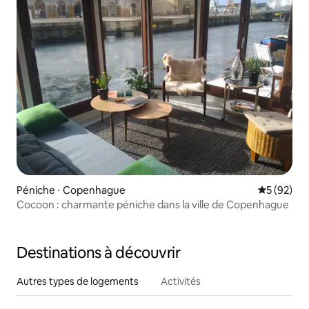
Péniche ⋅ Copenhague
Évaluation
5 (92)
Cocoon : charmante péniche dans la ville de Copenhague
Destinations à découvrir
Autres types de logements
Activités