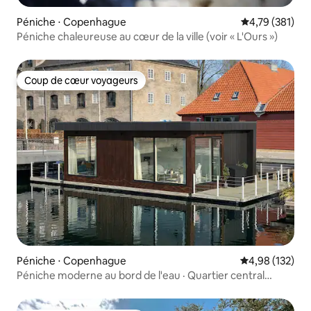
Péniche ⋅ Copenhague
Évaluation moy
4,79 (381)
Péniche chaleureuse au cœur de la ville (voir « L'Ours »)
Coup de cœur voyageurs
Coup de cœur voyageurs
Péniche ⋅ Copenhague
Évaluation moy
4,98 (132)
Péniche moderne au bord de l'eau · Quartier central
privilégié