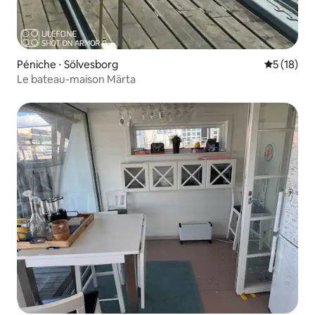
Péniche ⋅ Sölvesborg
Évaluation
5 (18)
Le bateau-maison Märta