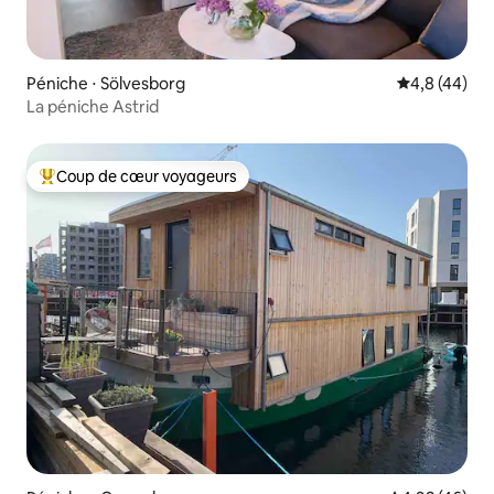
Péniche ⋅ Sölvesborg
Évaluation m
4,8 (44)
La péniche Astrid
Coup de cœur voyageurs
Coups de cœur voyageurs les plus appréciés