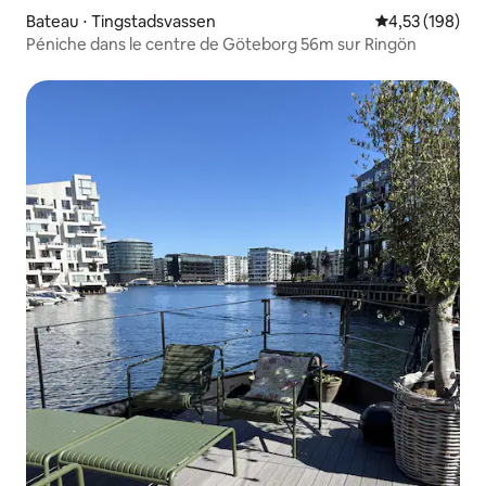
Bateau ⋅ Tingstadsvassen
Évaluation moy
4,53 (198)
Péniche dans le centre de Göteborg 56m sur Ringön