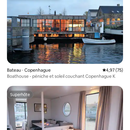
Bateau ⋅ Copenhague
Évaluation mo
4,97 (75)
Boathouse - péniche et soleil couchant Copenhague K
Superhôte
Superhôte