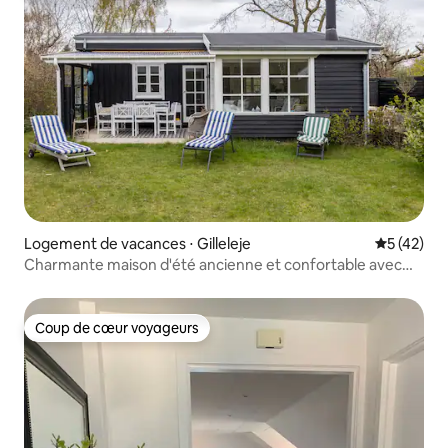
Logement de vacances ⋅ Gilleleje
Évaluation
5 (42)
Charmante maison d'été ancienne et confortable avec
poêle à bois
Coup de cœur voyageurs
Coup de cœur voyageurs