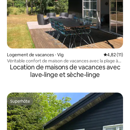
Logement de vacances ⋅ Vig
Évaluation mo
4,82 (11)
Véritable confort de maison de vacances avec la plage à
Location de maisons de vacances avec
distance de marche
lave-linge et sèche-linge
Superhôte
Superhôte