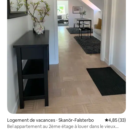
Logement de vacances ⋅ Skanör-Falsterbo
Évaluation mo
4,85 (33)
Bel appartement au 2ème étage à louer dans le vieux
Skanör