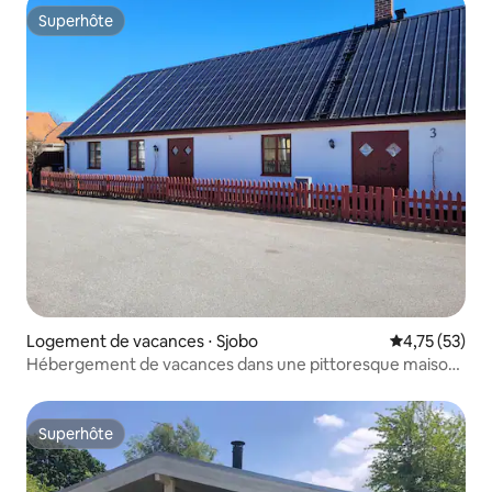
Superhôte
Superhôte
Logement de vacances ⋅ Sjobo
Évaluation mo
4,75 (53)
Hébergement de vacances dans une pittoresque maison
de rue de Scanie
Superhôte
Superhôte