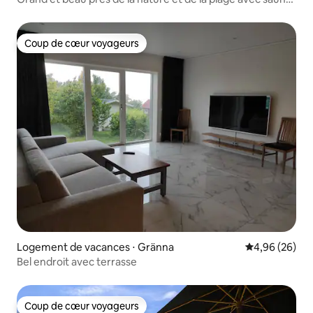
8 pers
Coup de cœur voyageurs
Coup de cœur voyageurs
Logement de vacances ⋅ Gränna
Évaluation mo
4,96 (26)
Bel endroit avec terrasse
Coup de cœur voyageurs
Coup de cœur voyageurs