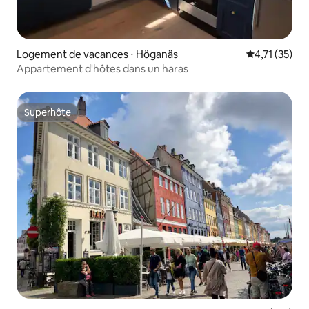
Logement de vacances ⋅ Höganäs
Évaluation mo
4,71 (35)
Appartement d'hôtes dans un haras
Superhôte
Superhôte