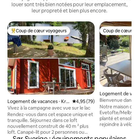
louer sont très bien notées pour leur emplacement,
leur propreté et bien plus encore.
Coup de cœur voyageurs
Coup de cœur vo
Coups de cœur voyageurs les plus appréciés
Coup de cœur vo
Logement de vaca
by
Bienvenue dans no
Logement de vacances ⋅ Kro
Évaluation moyenne sur la base
4,95 (79)
idyllique !
Notre maison de v
gsered
Vivez à la campagne avec vue sur le lac
Evetofte/Melby su
Rendez-vous dans cet espace unique et
planté et ensoleillé. Vous pou
tranquille. Séjournez dans ce loft
rejoindre à vélo le
nouvellement construit de 40 m ² plus
Liseleje qui propo
loft. Canapé-lit pour 2 personnes ou
cafés et des bouti
Sør-Sverige : équipements populaires
vous pouvez séjourner dans le loft, avec