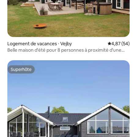
Logement de vacances ⋅ Vejby
Évaluation mo
4,87 (54)
Belle maison d'été pour 8 personnes à proximité d'une
belle plage
Superhôte
Superhôte