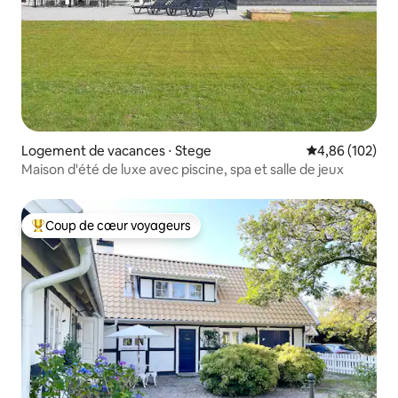
Logement de vacances ⋅ Stege
Évaluation moy
4,86 (102)
Maison d'été de luxe avec piscine, spa et salle de jeux
Coup de cœur voyageurs
Coups de cœur voyageurs les plus appréciés