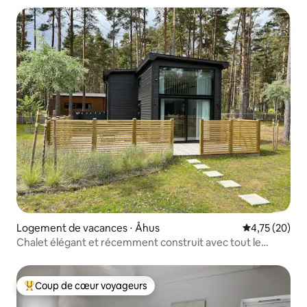
Logement de vacances ⋅ Åhus
Évaluation mo
4,75 (20)
Chalet élégant et récemment construit avec tout le
confort !
Coup de cœur voyageurs
Coups de cœur voyageurs les plus appréciés