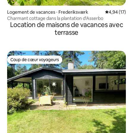
Logement de vacances ⋅ Frederiksværk
Évaluation mo
4,94 (17)
Charmant cottage dans la plantation d'Asserbo
Location de maisons de vacances avec
terrasse
Coup de cœur voyageurs
Coup de cœur voyageurs