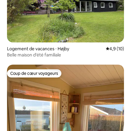
Logement de vacances ⋅ Højby
Évaluation m
4,9 (10)
Belle maison d'été familiale
Coup de cœur voyageurs
Coup de cœur voyageurs