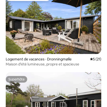
Logement de vacances ⋅ Dronningmølle
Évaluation
5 (21)
Maison d'été lumineuse, propre et spacieuse
Superhôte
Superhôte