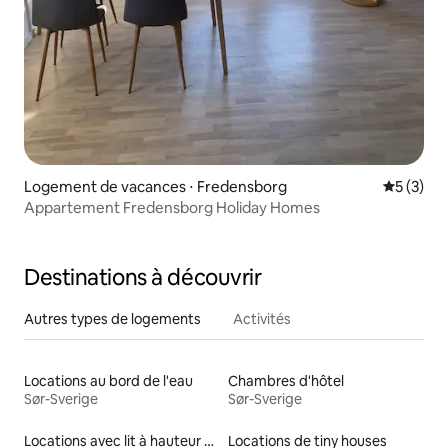
Logement de vacances ⋅ Fredensborg
Évaluatio
5 (3)
Appartement Fredensborg Holiday Homes
Destinations à découvrir
Autres types de logements
Activités
Locations au bord de l'eau
Chambres d'hôtel
Sør-Sverige
Sør-Sverige
Locations avec lit à hauteur adaptée
Locations de tiny houses