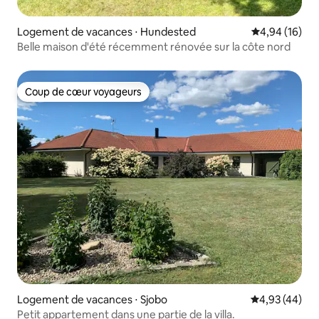
Logement de vacances ⋅ Hundested
Évaluation mo
4,94 (16)
Belle maison d'été récemment rénovée sur la côte nord
Coup de cœur voyageurs
Coup de cœur voyageurs
Logement de vacances ⋅ Sjobo
Évaluation mo
4,93 (44)
Petit appartement dans une partie de la villa.