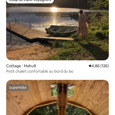
Coup de cœur voyageurs
Cottage ⋅ Mahult
Évaluation moy
4,86 (126)
Petit chalet confortable au bord du lac
Superhôte
Superhôte