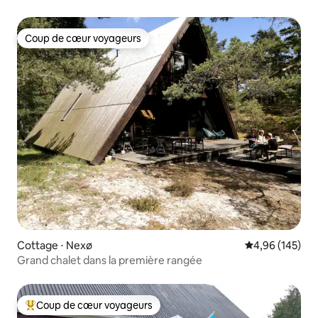
canoë, etc.
Coup de cœur voyageurs
Coup de cœur voyageurs
Cottage ⋅ Nexø
Évaluation moy
4,96 (145)
Grand chalet dans la première rangée
Coup de cœur voyageurs
Coups de cœur voyageurs les plus appréciés