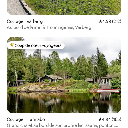
Cottage ⋅ Varberg
Évaluation moy
4,99 (212)
Au bord de la mer à Trönningenäs, Varberg
Coup de cœur voyageurs
Coups de cœur voyageurs les plus appréciés
Cottage ⋅ Hunnabo
Évaluation moy
4,94 (165)
Grand chalet au bord de son propre lac, sauna, ponton,