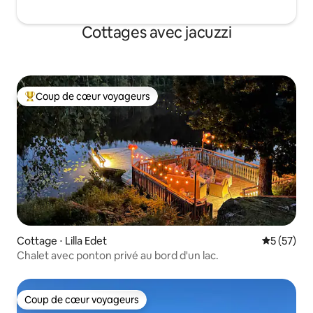
Cottages avec jacuzzi
Coup de cœur voyageurs
Coups de cœur voyageurs les plus appréciés
Cottage ⋅ Lilla Edet
Évaluation
5 (57)
Chalet avec ponton privé au bord d'un lac.
Coup de cœur voyageurs
Coup de cœur voyageurs