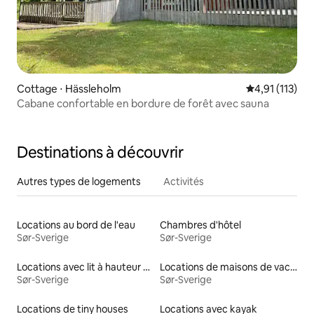
Cottage ⋅ Hässleholm
Évaluation mo
4,91 (113)
Cabane confortable en bordure de forêt avec sauna
Destinations à découvrir
Autres types de logements
Activités
Locations au bord de l'eau
Chambres d'hôtel
Sør-Sverige
Sør-Sverige
Locations avec lit à hauteur adaptée
Locations de maisons de vacances
Sør-Sverige
Sør-Sverige
Locations de tiny houses
Locations avec kayak