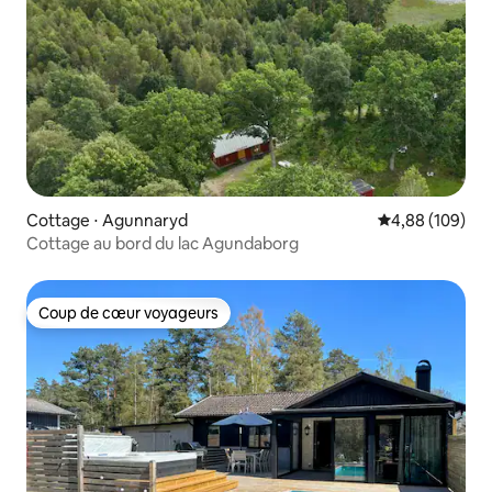
Cottage ⋅ Agunnaryd
Évaluation moy
4,88 (109)
Cottage au bord du lac Agundaborg
Coup de cœur voyageurs
Coup de cœur voyageurs