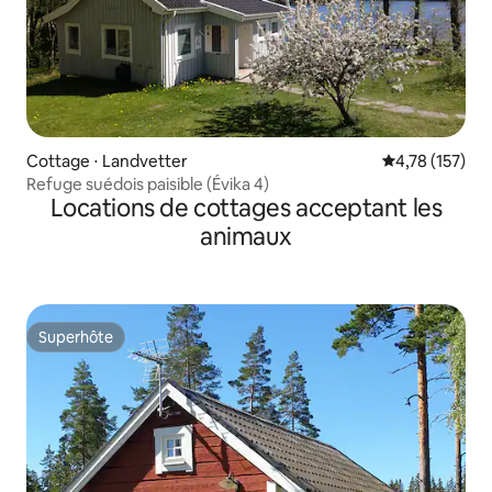
Cottage ⋅ Landvetter
Évaluation moy
4,78 (157)
Refuge suédois paisible (Évika 4)
Locations de cottages acceptant les
animaux
Superhôte
Superhôte