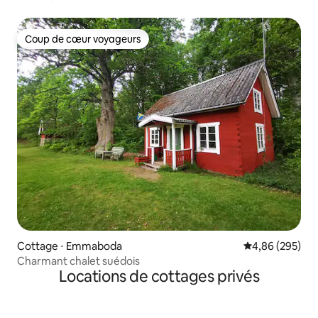
Coup de cœur voyageurs
Coup de cœur voyageurs
Cottage ⋅ Emmaboda
Évaluation moy
4,86 (295)
Charmant chalet suédois
Locations de cottages privés