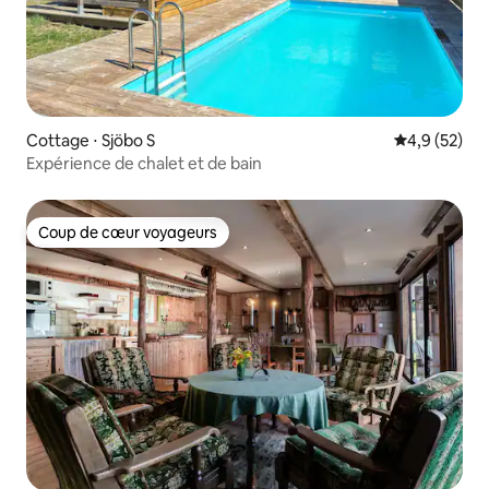
Cottage ⋅ Sjöbo S
Évaluation m
4,9 (52)
Expérience de chalet et de bain
Coup de cœur voyageurs
Coup de cœur voyageurs