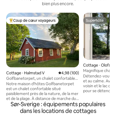
bien plus encore.
Coup de cœur voyageurs
Superhôte
Coups de cœur voyageurs les plus appréciés
Superhôte
Cottage ⋅ Olofstr
Magnifique chalet
Cottage ⋅ Halmstad V
Évaluation moyenne sur la base 
4,98 (100)
fantastique au bor
Détendez-vous da
Golfbanetorpet, un chalet confortable
et au calme. Avec
près de la nature et de la mer.
Notre maison d'hôtes Golfbanetorpet
voisin et le lac dev
est un chalet confortable situé
pour se détendre. 
paisiblement près de la nature, de la mer
de la randonnée pé
et de la plage. À distance de marche du
de la baignade et 
Sør-Sverige : équipements populaires
club de golf de Ringenäs, le chalet est
nature a à offrir. Le chalet est tout seul
idéal pour les golfeurs, mais même si
dans les locations de cottages
sur un cap. Il y a
vous voulez vous échapper dans une
canapé-lit . L'élect