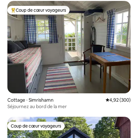
Coup de cœur voyageurs
Coups de cœur voyageurs les plus appréciés
Cottage ⋅ Simrishamn
Évaluation moy
4,92 (300)
Séjournez au bord de la mer
Coup de cœur voyageurs
Coup de cœur voyageurs