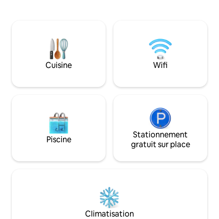
oasis de calme, le chalet est parfait.
toutes les commod
Nous proposons également des lits pour
entièrement équipé
enfants avec accessoires si vous
congélateur et la 
voyagez avec de jeunes enfants. À
contemporaine. Pa
proximité, vous trouverez des plages,
eau sur une boîte. 
des restaurants et des magasins bien
dans la cuisine. Il y
approvisionnés. À seulement 400 m se
incinération, mais
Cuisine
Wifi
trouve la plage de Ringenäs qui offre de
belles baignades salées. Des vélos avec
siège enfant sont disponibles à la
location. Bienvenue !
Stationnement
Piscine
gratuit sur place
Climatisation