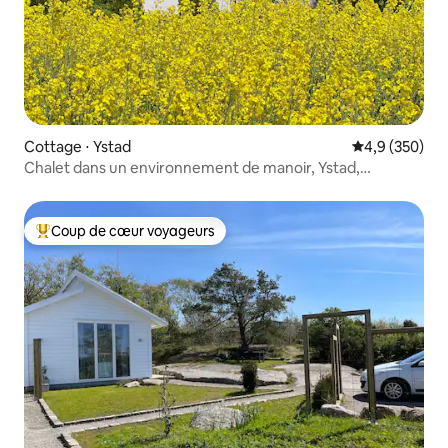
Cottage ⋅ Ystad
Évaluation mo
4,9 (350)
Chalet dans un environnement de manoir, Ystad,
Österlen, Scanie
Coup de cœur voyageurs
Coups de cœur voyageurs les plus appréciés