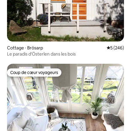
Cottage ⋅ Brösarp
Évaluation 
5 (246)
Le paradis d'Österlen dans les bois
Coup de cœur voyageurs
Coup de cœur voyageurs