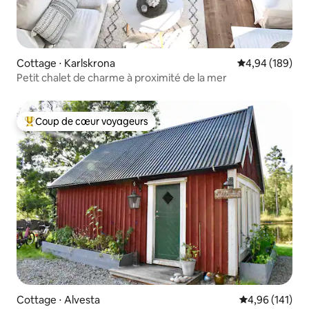
Cottage ⋅ Karlskrona
Évaluation moy
4,94 (189)
Petit chalet de charme à proximité de la mer
Coup de cœur voyageurs
Coups de cœur voyageurs les plus appréciés
Cottage ⋅ Alvesta
Évaluation moy
4,96 (141)