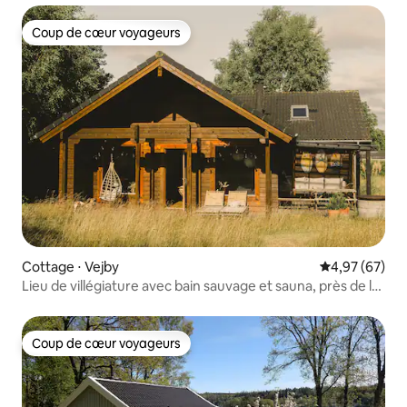
Coup de cœur voyageurs
Coup de cœur voyageurs
Cottage ⋅ Vejby
Évaluation mo
4,97 (67)
Lieu de villégiature avec bain sauvage et sauna, près de la
plage
Coup de cœur voyageurs
Coup de cœur voyageurs