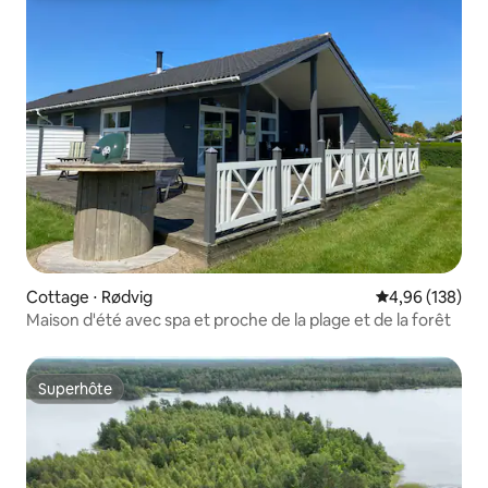
Cottage ⋅ Rødvig
Évaluation moy
4,96 (138)
Maison d'été avec spa et proche de la plage et de la forêt
Superhôte
Superhôte