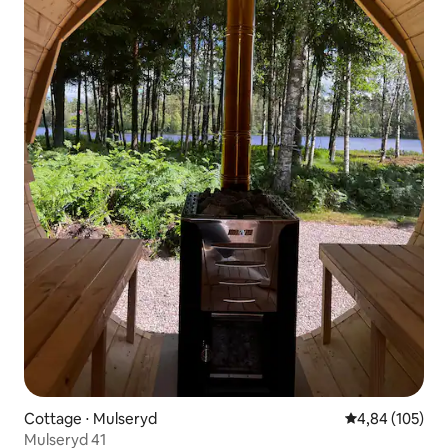
Cottage ⋅ Mulseryd
Évaluation moy
4,84 (105)
Mulseryd 41