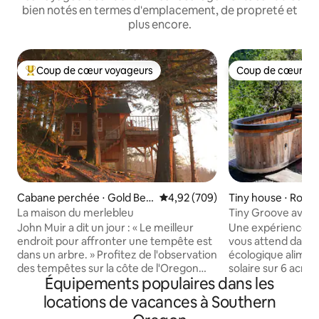
bien notés en termes d'emplacement, de propreté et
plus encore.
Coup de cœur voyageurs
Coup de cœur vo
Coups de cœur voyageurs les plus appréciés
Coup de cœur vo
Cabane perchée ⋅ Gold Bea
Évaluation moyenne sur la base 
4,92 (709)
Tiny house ⋅ Rogue
ch
La maison du merlebleu
Tiny Groove avec p
John Muir a dit un jour : « Le meilleur
Une expérience h
endroit pour affronter une tempête est
vous attend dans 
dans un arbre. » Profitez de l'observation
écologique aliment
des tempêtes sur la côte de l'Oregon
solaire sur 6 acres 
Équipements populaires dans les
d'une manière unique : soyez au chaud
maison est parfa
et confortable à l'intérieur, sentez le
une rainure de la c
locations de vacances à Southern
balancement de l'arbre et regardez les
dessus de la vallé