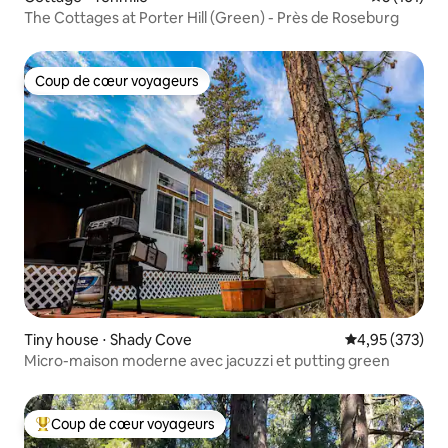
The Cottages at Porter Hill (Green) - Près de Roseburg
Coup de cœur voyageurs
Coup de cœur voyageurs
Tiny house ⋅ Shady Cove
Évaluation moy
4,95 (373)
Micro-maison moderne avec jacuzzi et putting green
Coup de cœur voyageurs
Coups de cœur voyageurs les plus appréciés