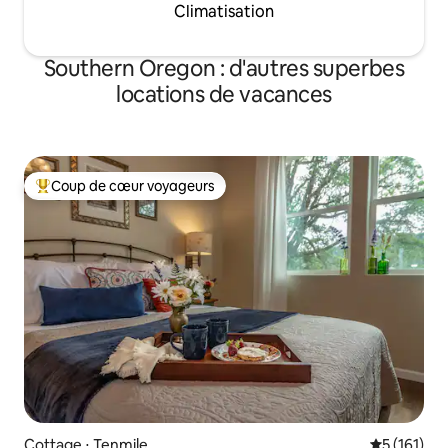
Climatisation
Southern Oregon : d'autres superbes
locations de vacances
Coup de cœur voyageurs
Coups de cœur voyageurs les plus appréciés
Cottage ⋅ Tenmile
Évaluation 
5 (161)