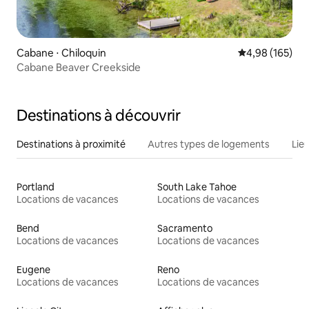
Cabane ⋅ Chiloquin
Évaluation moy
4,98 (165)
Cabane Beaver Creekside
Destinations à découvrir
Destinations à proximité
Autres types de logements
Lie
Portland
South Lake Tahoe
Locations de vacances
Locations de vacances
Bend
Sacramento
Locations de vacances
Locations de vacances
Eugene
Reno
Locations de vacances
Locations de vacances