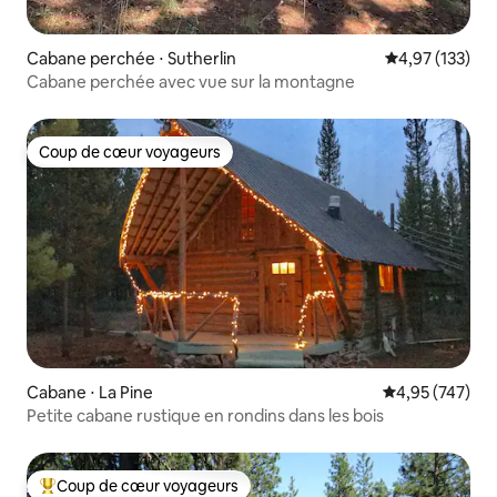
Cabane perchée ⋅ Sutherlin
Évaluation moy
4,97 (133)
Cabane perchée avec vue sur la montagne
Coup de cœur voyageurs
Coup de cœur voyageurs
Cabane ⋅ La Pine
Évaluation moy
4,95 (747)
Petite cabane rustique en rondins dans les bois
Coup de cœur voyageurs
Coups de cœur voyageurs les plus appréciés