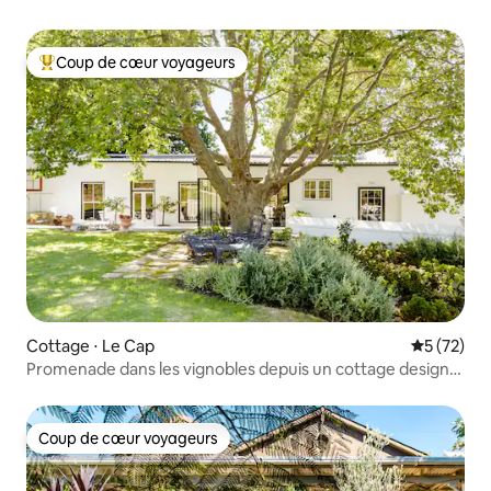
Coup de cœur voyageurs
Coups de cœur voyageurs les plus appréciés
Cottage ⋅ Le Cap
Évaluation
5 (72)
Promenade dans les vignobles depuis un cottage design
historique
Coup de cœur voyageurs
Coup de cœur voyageurs