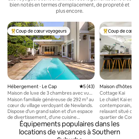
bien notés en termes d'emplacement, de propreté et
plus encore.
Coup de cœur voyageurs
Coup de cœur 
Coups de cœur voyageurs les plus appréciés
Coups de cœur vo
Hébergement ⋅ Le Cap
Évaluation moyenne sur la b
5 (43)
Maison d'hôtes ⋅ 
Maison de luxe de 3 chambres avec vue
Cottage Kai
sur la montagne
Maison familiale généreuse de 292 m² au
Le chalet Kai est 
cœur du village verdoyant de Newlands.
contemporain, élé
Dispose d'un grand salon et d'un espace
relaxant situé dan
de divertissement, d'une cuisine
quartier de Constant
Équipements populaires dans les
moderne entièrement équipée, de la
appartement stud
télévision par câble À l'étage se trouvent
chambre avec une 
locations de vacances à Southern
une chambre principale avec salle de
douche, une cuisi