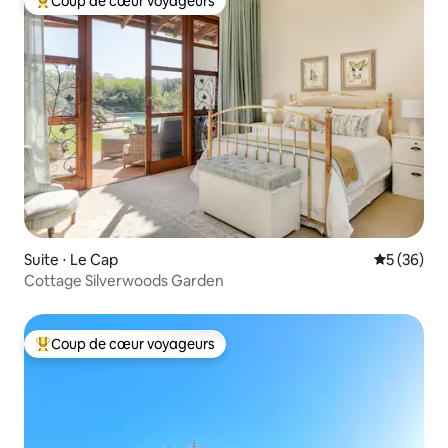
Coup de cœur voyageurs
Coups de cœur voyageurs les plus appréciés
Suite ⋅ Le Cap
Évaluation
5 (36)
Cottage Silverwoods Garden
Coup de cœur voyageurs
Coups de cœur voyageurs les plus appréciés