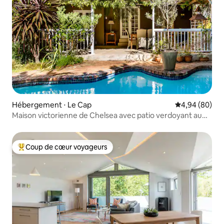
Hébergement ⋅ Le Cap
Évaluation mo
4,94 (80)
Maison victorienne de Chelsea avec patio verdoyant au
bord de la piscine
Coup de cœur voyageurs
Coups de cœur voyageurs les plus appréciés