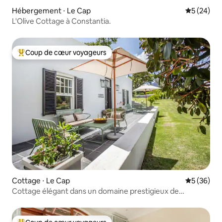
Hébergement ⋅ Le Cap
Évaluation
5 (24)
L'Olive Cottage à Constantia.
Coup de cœur voyageurs
Coups de cœur voyageurs les plus appréciés
Cottage ⋅ Le Cap
Évaluation
5 (36)
Cottage élégant dans un domaine prestigieux de
Constantia