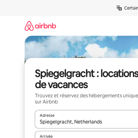
Aller
Certai
directement
au
contenu
Spiegelgracht : location
de vacances
Trouvez et réservez des hébergements uniqu
sur Airbnb
Adresse
Lorsque les résultats s'affichent, utilisez les flèc
Arrivée