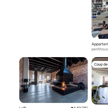
Apparte
penthouse
ville
Coup de
Coup de