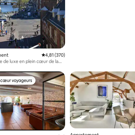
ment
Évaluation moyenne sur la base de 370 comme
4,81 (370)
 de luxe en plein cœur de la
 cœur voyageurs
 cœur voyageurs
Appartement