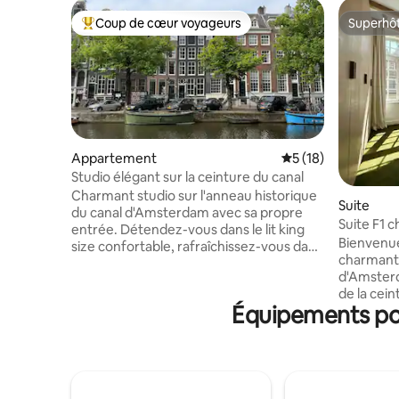
Coup de cœur voyageurs
Superhô
Coups de cœur voyageurs les plus appréciés
Superhô
Appartement
Évaluation moyenne
5 (18)
Studio élégant sur la ceinture du canal
Charmant studio sur l'anneau historique
Suite
du canal d'Amsterdam avec sa propre
Suite F1 
entrée. Détendez-vous dans le lit king
AMS Centr
Bienvenue
size confortable, rafraîchissez-vous dans
charmante
la salle de bain moderne ou détendez-
d'Amsterd
vous dans le salon confortable. Profitez
de la cei
de votre café du matin, de votre cuisine
Équipements pop
Leidseplei
légère ou d'une séance de travail paisible
restauran
à distance avec lumière naturelle et Wi-Fi
animés, es
rapide. À quelques pas des cafés, des
principal
musées, des boutiques et du Jordaan.
ne sont q
Idéal pour une escapade romantique ou
nombreuse
un séjour en ville créatif. Reste très frais