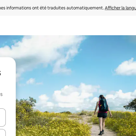
nes informations ont été traduites automatiquement. 
Afficher la lang
s
es
hes vers le haut et vers le bas pour les parcourir ou en appuyant et en fai