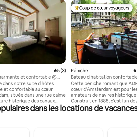
te
Coup de cœur voyageurs
te
Coups de cœur voyageurs les p
 sur la base de 18 commentaires : 5 sur 5
Évaluation moyenne sur la base de 3 co
5 (3)
Péniche
É
charmante et confortable @
Bateau d'habitation confortabl
e-ville
parking dans le centre d'Amst
 dans notre suite d'hôtes
Cette péniche romantique AD
 et confortable au cœur
cœur d'Amsterdam est pour les
am, située dans une rue calme
amateurs de navires historique
nture historique des canaux.
Construit en 1888, c'est l'un de
ulaires dans les locations de vacances
n, avec ses cafés, bars,
anciens bateaux d'Amsterdam et
ts et lieux de divertissement
situé dans le Jordaan, près de 
t juste à côté, tandis que les
d'Anne Frank et de la gare cent
es rues commerçantes de la ville
bateau dispose de l’Internet 5G,
u'à quelques minutes. De
télévision, du chauffage central
s attractions parmi les plus
salle de bain séparée et d’une 