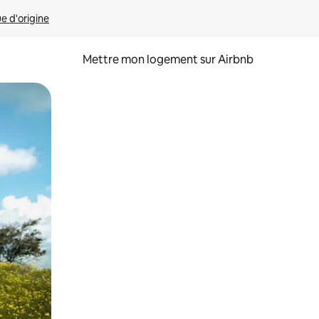
ue d'origine
Mettre mon logement sur Airbnb
sant glisser.