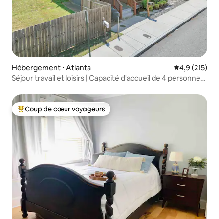
Hébergement ⋅ Atlanta
Évaluation mo
4,9 (215)
Séjour travail et loisirs | Capacité d'accueil de 4 personnes |
À deux pas du stade
Coup de cœur voyageurs
Coups de cœur voyageurs les plus appréciés