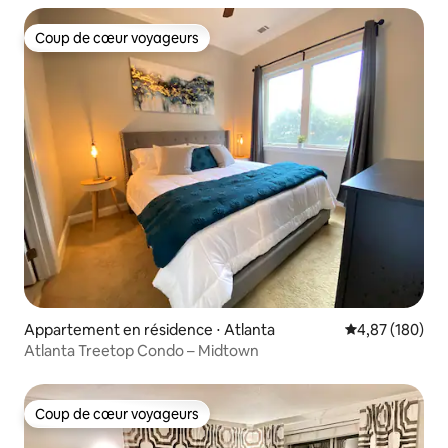
Coup de cœur voyageurs
Coup de cœur voyageurs
Appartement en résidence ⋅ Atlanta
Évaluation moy
4,87 (180)
Atlanta Treetop Condo – Midtown
Coup de cœur voyageurs
Coup de cœur voyageurs