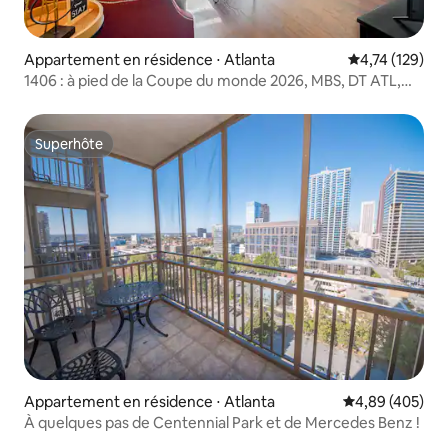
Appartement en résidence ⋅ Atlanta
Évaluation moy
4,74 (129)
1406 : à pied de la Coupe du monde 2026, MBS, DT ATL,
parking
Superhôte
Superhôte
Appartement en résidence ⋅ Atlanta
Évaluation moy
4,89 (405)
À quelques pas de Centennial Park et de Mercedes Benz !