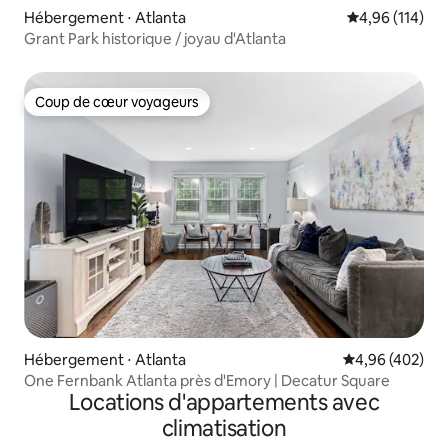
Hébergement ⋅ Atlanta
Évaluation moy
4,96 (114)
Grant Park historique / joyau d'Atlanta
Coup de cœur voyageurs
Coup de cœur voyageurs
Hébergement ⋅ Atlanta
Évaluation moy
4,96 (402)
One Fernbank Atlanta près d'Emory | Decatur Square
Locations d'appartements avec
climatisation