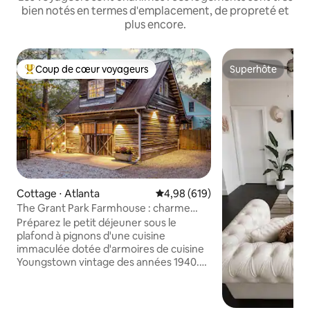
bien notés en termes d'emplacement, de propreté et
plus encore.
Coup de cœur voyageurs
Superhôte
Coups de cœur voyageurs les plus appréciés
Superhôte
Cottage ⋅ Atlanta
Évaluation moyenne sur la base 
4,98 (619)
The Grant Park Farmhouse : charme
authentique du Sud
Préparez le petit déjeuner sous le
plafond à pignons d'une cuisine
immaculée dotée d'armoires de cuisine
Youngstown vintage des années 1940.
Combinant des bois blancs, des
planchers de chêne et des accents bleu
poudre, cette magnifique maison est