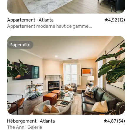
Appartement ⋅ Atlanta
Évaluation mo
4,92 (12)
Appartement moderne haut de gamme
2 chambres/2 salles de bain avec vues sur la ville
Superhôte
Superhôte
Hébergement ⋅ Atlanta
Évaluation mo
4,87 (54)
The Ann | Galerie