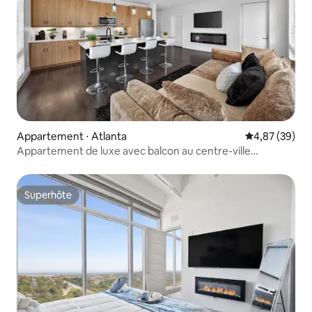
Appartement ⋅ Atlanta
Évaluation mo
4,87 (39)
Appartement de luxe avec balcon au centre-ville
d'Atlanta
Superhôte
Superhôte