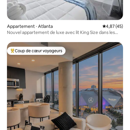
Appartement ⋅ Atlanta
Évaluation mo
4,87 (45)
Nouvel appartement de luxe avec lit King Size dans les
tours Krimson
Coup de cœur voyageurs
Coups de cœur voyageurs les plus appréciés