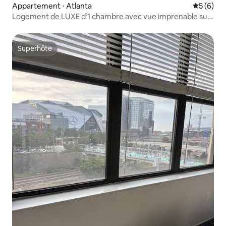
Appartement ⋅ Atlanta
Évaluatio
5 (6)
Logement de LUXE d’1 chambre avec vue imprenable sur
le centre-ville
Superhôte
Superhôte