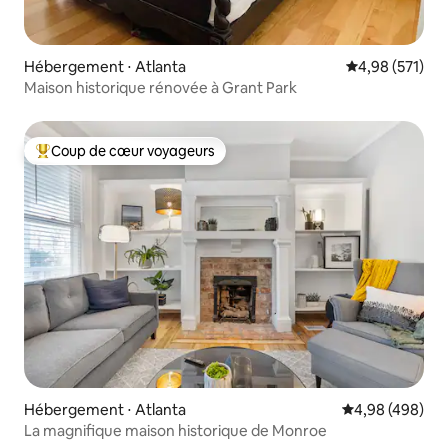
Hébergement ⋅ Atlanta
Évaluation moy
4,98 (571)
Maison historique rénovée à Grant Park
Coup de cœur voyageurs
Coups de cœur voyageurs les plus appréciés
Hébergement ⋅ Atlanta
Évaluation moy
4,98 (498)
La magnifique maison historique de Monroe