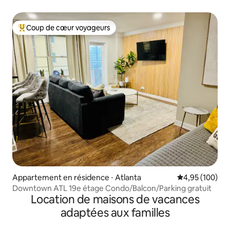
Coup de cœur voyageurs
Coups de cœur voyageurs les plus appréciés
Appartement en résidence ⋅ Atlanta
Évaluation moy
4,95 (100)
Downtown ATL 19e étage Condo/Balcon/Parking gratuit
Location de maisons de vacances
adaptées aux familles