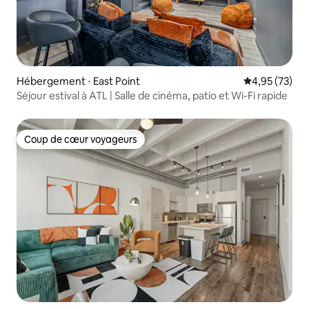
Hébergement ⋅ East Point
Évaluation mo
4,95 (73)
Séjour estival à ATL | Salle de cinéma, patio et Wi-Fi rapide
Coup de cœur voyageurs
Coup de cœur voyageurs