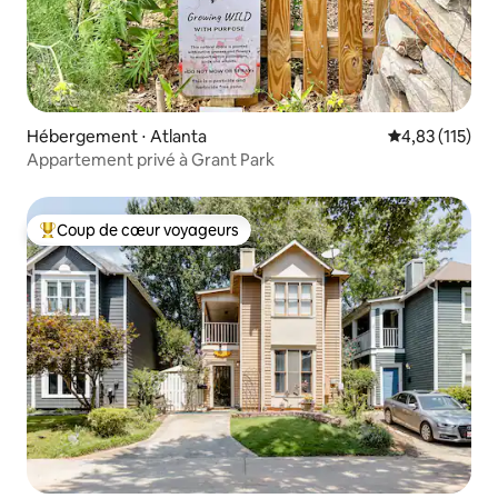
Hébergement ⋅ Atlanta
Évaluation moy
4,83 (115)
Appartement privé à Grant Park
Coup de cœur voyageurs
Coups de cœur voyageurs les plus appréciés