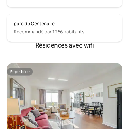
Mercedes Benz Stadium, le World of
Coke, le Fox Theater, la Phillips Arena, le
Ponce City Market et le Georgia
Aquarium, tous à moins de 2 miles.
parc du Centenaire
Recommandé par 1 266 habitants
Résidences avec wifi
Superhôte
Superhôte