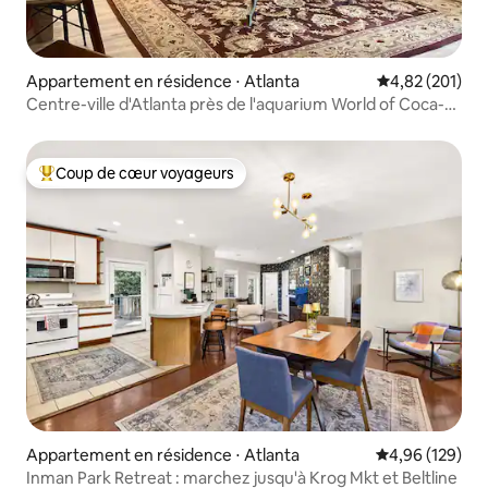
Appartement en résidence ⋅ Atlanta
Évaluation moy
4,82 (201)
Centre-ville d'Atlanta près de l'aquarium World of Coca-
Cola
Coup de cœur voyageurs
Coups de cœur voyageurs les plus appréciés
Appartement en résidence ⋅ Atlanta
Évaluation moy
4,96 (129)
Inman Park Retreat : marchez jusqu'à Krog Mkt et Beltline