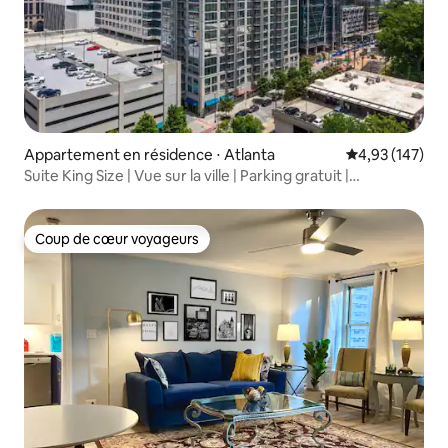
Appartement en résidence ⋅ Atlanta
Évaluation moy
4,93 (147)
Suite King Size | Vue sur la ville | Parking gratuit |
Accessible à pied
Coup de cœur voyageurs
Coup de cœur voyageurs