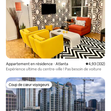
Appartement en résidence ⋅ Atlanta
Évaluation moy
4,93 (332)
Expérience ultime du centre-ville ! Pas besoin de voiture
Coup de cœur voyageurs
Coup de cœur voyageurs