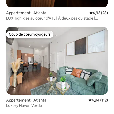
Appartement ⋅ Atlanta
Évaluation mo
4,93 (28)
LUXHigh Rise au cœur d'ATL | À deux pas du stade |
PISCINE
Coup de cœur voyageurs
Coup de cœur voyageurs
Appartement ⋅ Atlanta
Évaluation moy
4,94 (112)
Luxury Haven Verde