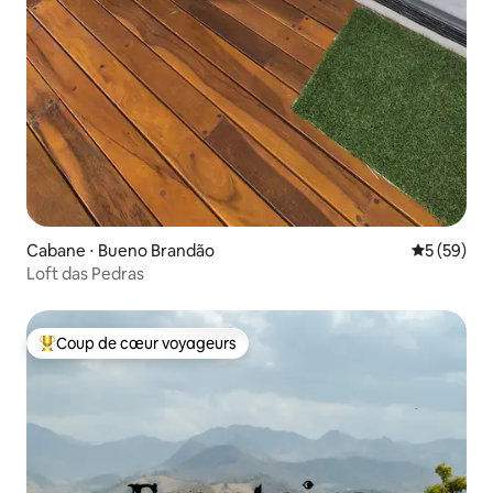
Cabane ⋅ Bueno Brandão
Évaluation
5 (59)
Loft das Pedras
Coup de cœur voyageurs
Coups de cœur voyageurs les plus appréciés