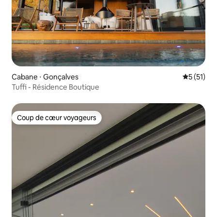
Cabane ⋅ Gonçalves
Évaluation
5 (51)
Tuffi - Résidence Boutique
Coup de cœur voyageurs
Coup de cœur voyageurs