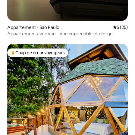
Appartement ⋅ São Paulo
Évaluation
5 (25)
Appartement avec vue - Vue imprenable et design
moderne
Coup de cœur voyageurs
Coups de cœur voyageurs les plus appréciés