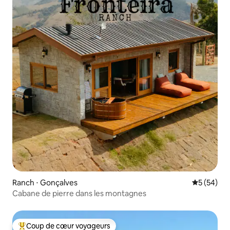
Ranch ⋅ Gonçalves
Évaluation
5 (54)
Cabane de pierre dans les montagnes
Coup de cœur voyageurs