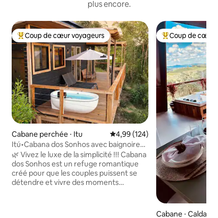
plus encore.
Coup de cœur voyageurs
Coup de cœur 
Coups de cœur voyageurs les plus appréciés
Coups de cœur vo
Cabane perchée ⋅ Itu
Évaluation moyenne sur la base 
4,99 (124)
Itú•Cabana dos Sonhos avec baignoire
et vue unique !
🌿 Vivez le luxe de la simplicité !!! Cabana
dos Sonhos est un refuge romantique
créé pour que les couples puissent se
détendre et vivre des moments
privilégiés en pleine nature. Sur un
terrain de 80 000 m², il dispose d'un lit
Queen Size Emma, d'un salon
Cabane ⋅ Caldas