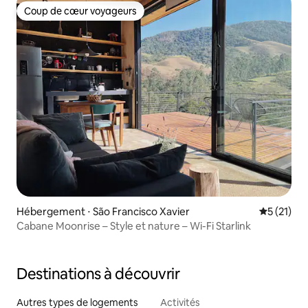
Coup de cœur voyageurs
Coup de cœur voyageurs
Hébergement ⋅ São Francisco Xavier
Évaluation
5 (21)
Cabane Moonrise – Style et nature – Wi-Fi Starlink
Destinations à découvrir
Autres types de logements
Activités