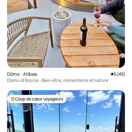
Dôme ⋅ Atibaia
Évaluation
5 (45)
Domo di Roccia - Bien-être, romantisme et nature
Coup de cœur voyageurs
Coups de cœur voyageurs les plus appréciés