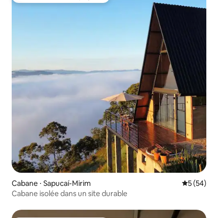
Coups de cœur voyageurs les plus appréciés
Cabane ⋅ Sapucaí-Mirim
Évaluation
5 (54)
Cabane isolée dans un site durable