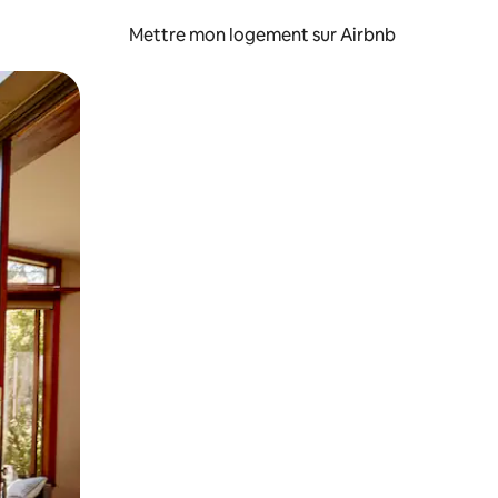
Mettre mon logement sur Airbnb
sant glisser.