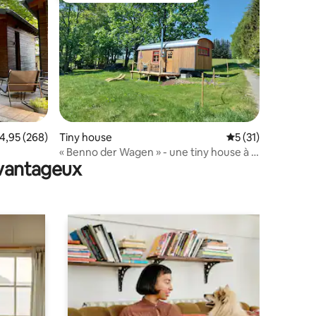
ntaires : 4,88 sur 5
valuation moyenne sur la base de 268 commentaires : 4,95 sur 5
4,95 (268)
Tiny house
Évaluation moyenne
5 (31)
« Benno der Wagen » - une tiny house à la
avantageux
lisière de la forêt