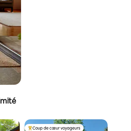
imité
Coup de cœur voyageurs
lus appréciés
Coups de cœur voyageurs les plus appréciés