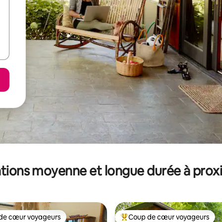
tions moyenne et longue durée à prox
de cœur voyageurs
Coup de cœur voyageurs
 cœur voyageurs les plus appréciés
Coups de cœur voyageurs les p