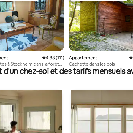
e sur la base de 3 commentaires : 5 sur 5
ment
Évaluation moyenne sur la base de 111 comme
4,88 (111)
Appartement
É
ôtes à Stockheim dans la forêt
Cachette dans les bois
t d'un chez-soi et des tarifs mensuels 
enne