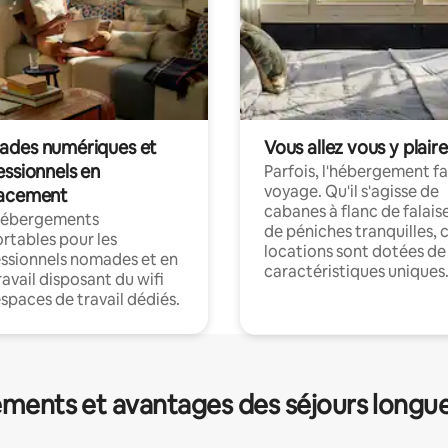
des numériques et
Vous allez vous y plaire
essionnels en
Parfois, l'hébergement fai
voyage. Qu'il s'agisse de
acement
cabanes à flanc de falais
hébergements
de péniches tranquilles, 
rtables pour les
locations sont dotées de
ssionnels nomades et en
caractéristiques uniques
ravail disposant du wifi
espaces de travail dédiés.
ments et avantages des séjours longu