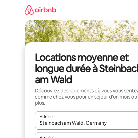
Aller
directement
au
contenu
Locations moyenne et
longue durée à Steinbac
am Wald
Découvrez des logements où vous vous sente
comme chez vous pour un séjour d'un mois ou
plus.
Adresse
Lorsque les résultats s'affichent, utilisez les flèc
Arrivée