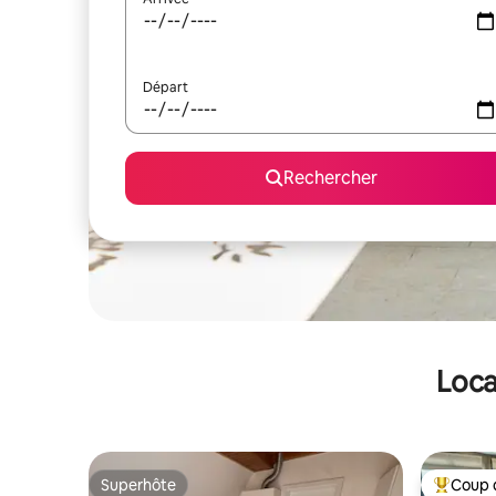
Départ
Rechercher
Loca
Superhôte
Coup 
Superhôte
Coups de