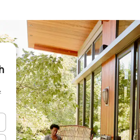
h
z
hes vers le haut et vers le bas pour les parcourir ou en appuyant et en fai