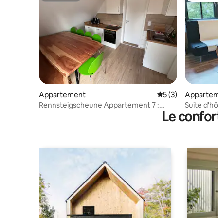
Appartement
Évaluation moyenn
5 (3)
Apparte
Rennsteigscheune Appartement 7 :
Suite d'h
Le confor
Green Leaf
franconi