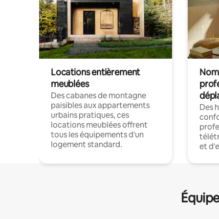
Locations entièrement
Noma
meublées
prof
dépl
Des cabanes de montagne
paisibles aux appartements
Des 
urbains pratiques, ces
confo
locations meublées offrent
profe
tous les équipements d'un
télét
logement standard.
et d'
Équipe