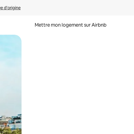
ue d'origine
Mettre mon logement sur Airbnb
sant glisser.