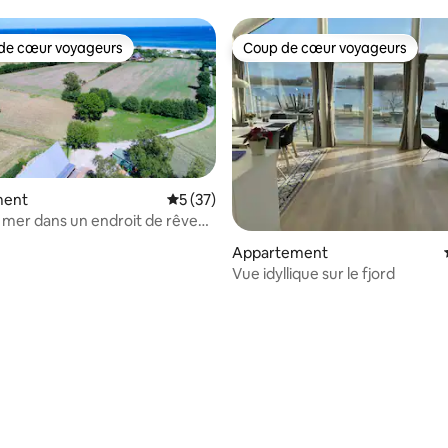
de cœur voyageurs
Coup de cœur voyageurs
 cœur voyageurs les plus appréciés
Coup de cœur voyageurs
ment
Évaluation moyenne sur la base de 37 co
5 (37)
a mer dans un endroit de rêve
Appartement
Vue idyllique sur le fjord
 sur la base de 18 commentaires : 5 sur 5