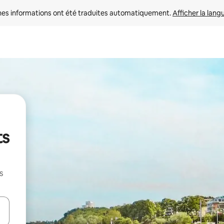
nes informations ont été traduites automatiquement. 
Afficher la lang
ts
s
hes vers le haut et vers le bas pour les parcourir ou en appuyant et en fai