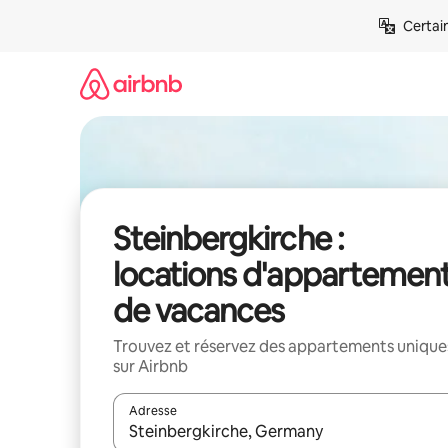
Aller
Certai
directement
au
contenu
Steinbergkirche :
locations d'appartemen
de vacances
Trouvez et réservez des appartements unique
sur Airbnb
Adresse
Lorsque les résultats s'affichent, utilisez les flèc