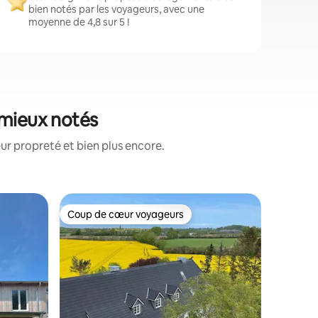
bien notés par les voyageurs, avec une
moyenne de 4,8 sur 5 !
 mieux notés
ur propreté et bien plus encore.
Apparte
Coup de cœur voyageurs
Coup de
Coup de cœur voyageurs
Coup de
Fewo « T
Bienvenu
vacances
Flensbou
45 m² peu
Le salon
accès ouv