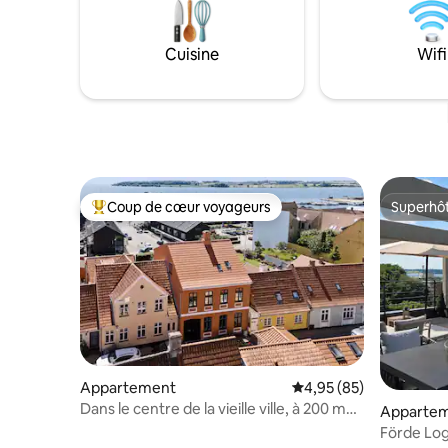
Cuisine
Wifi
Coup de cœur voyageurs
Superhô
Coups de cœur voyageurs les plus appréciés
Superhô
Appartement
Évaluation moyenne sur
4,95 (85)
Dans le centre de la vieille ville, à 200 m
Apparte
des bains du port
Förde Log