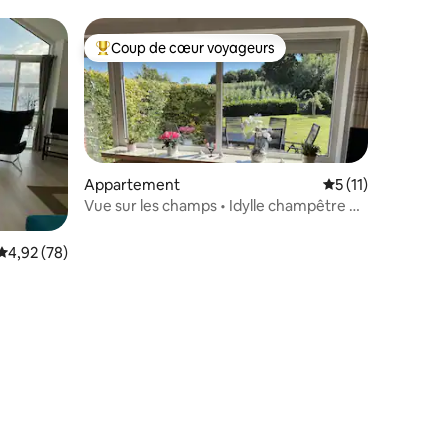
Coup de cœur voyageurs
Coups de cœur voyageurs les plus appréciés
Appartement
Évaluation moyenn
5 (11)
mmentaires : 5 sur 5
Vue sur les champs • Idylle champêtre et
jardin
Évaluation moyenne sur la base de 78 commentaires : 4,92 sur 5
4,92 (78)