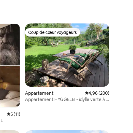
Coup de cœur voyageurs
Coup de cœur voyageurs
ntaires : 4,92 sur 5
Appartement
Évaluation moyenne sur
4,96 (200)
Appartement HYGGELEI - idylle verte à la
périphérie de la ville
Évaluation moyenne sur la base de 11 commentaires : 5 sur 5
5 (11)
FL