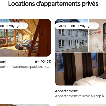
Locations d'appartements privés
 cœur voyageurs
Coup de cœur voyageurs
 cœur voyageurs
Coup de cœur voyageurs
ment
Évaluation moyenne sur la base de 71 comme
4,92 (71)
ent de vacances spacieux près
 la base de 82 commentaires : 4,96 sur 5
Appartement
Appartement rénové au top à 