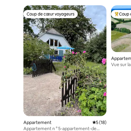
Coup de cœur voyageurs
Coup 
Coup de cœur voyageurs
Coups de
Apparte
Vue sur l
calme
Appartement
Évaluation moyenne
5 (18)
Appartement n ° 5-appartement-de