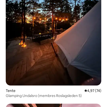
Tente
Évaluation mo
4,97 (74)
Glamping Undalsro (membres Roslagsleden 5)