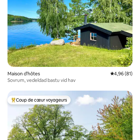
Maison d'hôtes
Évaluation mo
4,96 (81)
Sovrum, vedeldad bastu vid hav
Coup de cœur voyageurs
Coups de cœur voyageurs les plus appréciés