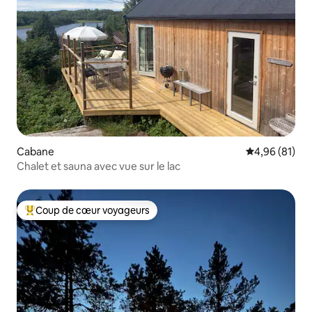
Cabane
Évaluation mo
4,96 (81)
Chalet et sauna avec vue sur le lac
Coup de cœur voyageurs
Coups de cœur voyageurs les plus appréciés