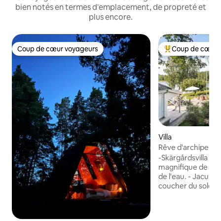
bien notés en termes d'emplacement, de propreté et
plus encore.
Coup de cœur voyageurs
Coup de cœur 
Coup de cœur voyageurs
Coups de cœur vo
Villa
Rêve d'archipel av
lac, jacuzzi et jeté
-Skärgårdsvilla da
magnifique de 1922
de l'eau. - Jacuzz
coucher du soleil, -
et terrasse ensolei
cabane de lac avec gr
bel environnement 