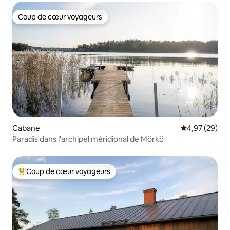
Coup de cœur voyageurs
Coup de cœur voyageurs
Cabane
Évaluation mo
4,97 (29)
Paradis dans l'archipel méridional de Mörkö
Coup de cœur voyageurs
Coups de cœur voyageurs les plus appréciés