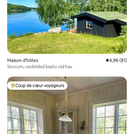
Maison d'hôtes
Évaluation mo
4,96 (81)
Sovrum, vedeldad bastu vid hav
Coup de cœur voyageurs
Coups de cœur voyageurs les plus appréciés