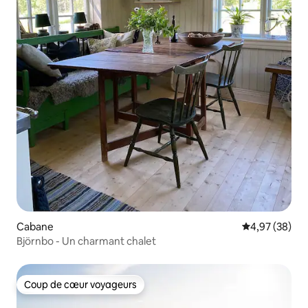
Cabane
Évaluation mo
4,97 (38)
Björnbo - Un charmant chalet
Coup de cœur voyageurs
Coup de cœur voyageurs