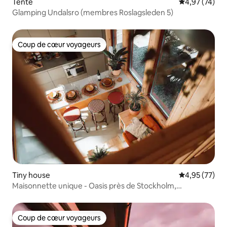
Tente
Évaluation mo
4,97 (74)
Glamping Undalsro (membres Roslagsleden 5)
Coup de cœur voyageurs
Coup de cœur voyageurs
Tiny house
Évaluation mo
4,95 (77)
Maisonnette unique - Oasis près de Stockholm,
entièrement équipée !
Coup de cœur voyageurs
Coup de cœur voyageurs