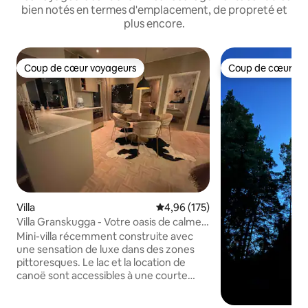
bien notés en termes d'emplacement, de propreté et
plus encore.
Coup de cœur voyageurs
Coup de cœur vo
Coup de cœur voyageurs
Coup de cœur vo
Villa
Évaluation moyenne sur la base 
4,96 (175)
Villa Granskugga - Votre oasis de calme
près de la ville
Mini-villa récemment construite avec
une sensation de luxe dans des zones
pittoresques. Le lac et la location de
canoë sont accessibles à une courte
distance de marche, la réserve naturelle
de Tyresta est située à côté de la maison