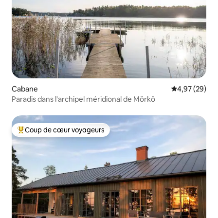
Cabane
Évaluation mo
4,97 (29)
Paradis dans l'archipel méridional de Mörkö
Coup de cœur voyageurs
Coups de cœur voyageurs les plus appréciés