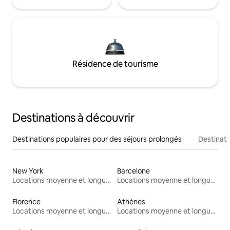
Résidence de tourisme
Destinations à découvrir
Destinations populaires pour des séjours prolongés
Destinati
New York
Barcelone
Locations moyenne et longue durée
Locations moyenne et longue durée
Florence
Athènes
Locations moyenne et longue durée
Locations moyenne et longue durée