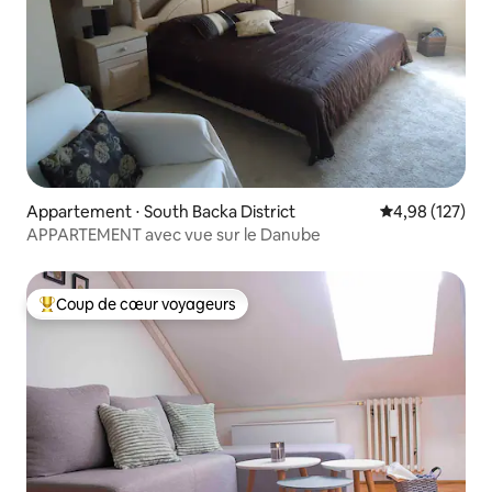
Appartement ⋅ South Backa District
Évaluation moy
4,98 (127)
APPARTEMENT avec vue sur le Danube
Coup de cœur voyageurs
Coups de cœur voyageurs les plus appréciés