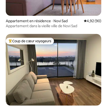
Appartement en résidence ⋅ Novi Sad
Évaluation mo
4,92 (90)
Appartement dans la vieille ville de Novi Sad
Coup de cœur voyageurs
Coups de cœur voyageurs les plus appréciés