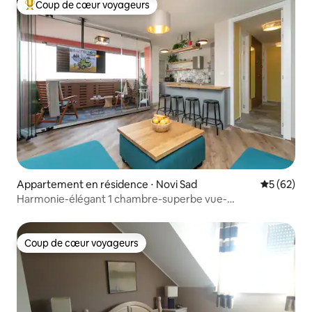
Coup de cœur voyageurs
Coups de cœur voyageurs les plus appréciés
Appartement en résidence ⋅ Novi Sad
Évaluation
5 (62)
Harmonie-élégant 1 chambre-superbe vue-
stationnement dans la rue
Coup de cœur voyageurs
Coup de cœur voyageurs