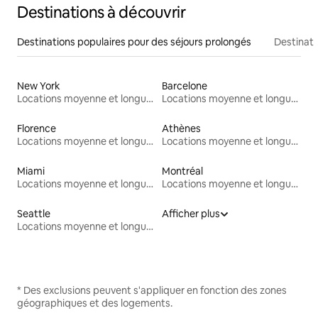
Destinations à découvrir
Destinations populaires pour des séjours prolongés
Destinati
New York
Barcelone
Locations moyenne et longue durée
Locations moyenne et longue durée
Florence
Athènes
Locations moyenne et longue durée
Locations moyenne et longue durée
Miami
Montréal
Locations moyenne et longue durée
Locations moyenne et longue durée
Seattle
Afficher plus
Locations moyenne et longue durée
* Des exclusions peuvent s'appliquer en fonction des zones
géographiques et des logements.