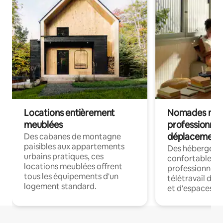
Locations entièrement
Nomades num
meublées
professionnel
déplacement
Des cabanes de montagne
paisibles aux appartements
Des hébergem
urbains pratiques, ces
confortables p
locations meublées offrent
professionnels
tous les équipements d'un
télétravail dis
logement standard.
et d'espaces de