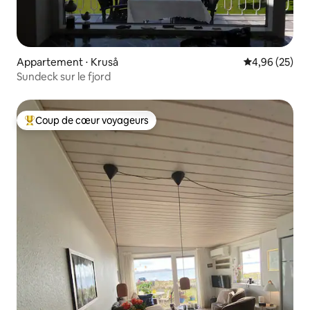
Appartement ⋅ Kruså
Évaluation mo
4,96 (25)
Sundeck sur le fjord
Coup de cœur voyageurs
Coups de cœur voyageurs les plus appréciés