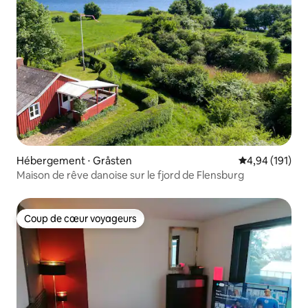
Hébergement ⋅ Gråsten
Évaluation moy
4,94 (191)
Maison de rêve danoise sur le fjord de Flensburg
Coup de cœur voyageurs
Coup de cœur voyageurs