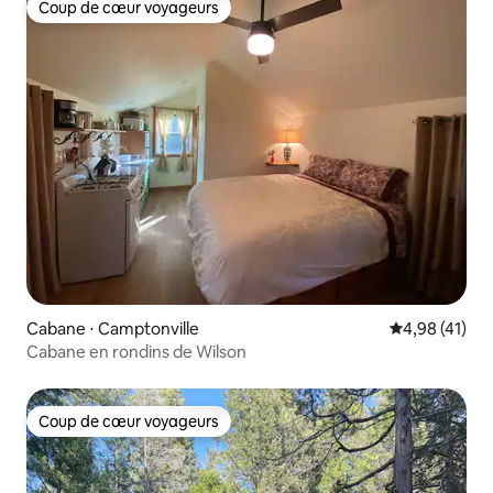
Coup de cœur voyageurs
Coup de cœur voyageurs
Cabane ⋅ Camptonville
Évaluation mo
4,98 (41)
Cabane en rondins de Wilson
Coup de cœur voyageurs
Coup de cœur voyageurs