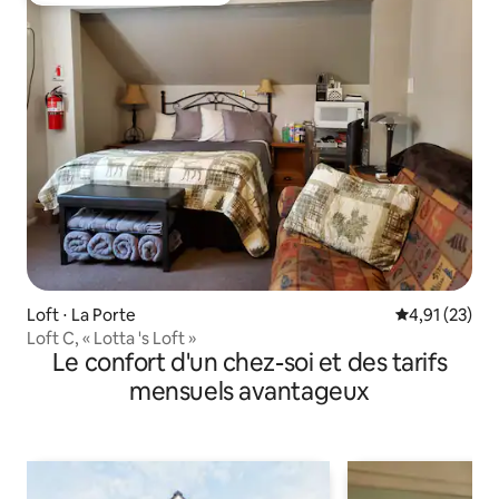
Loft ⋅ La Porte
Évaluation mo
4,91 (23)
Loft C, « Lotta 's Loft »
Le confort d'un chez-soi et des tarifs
mensuels avantageux