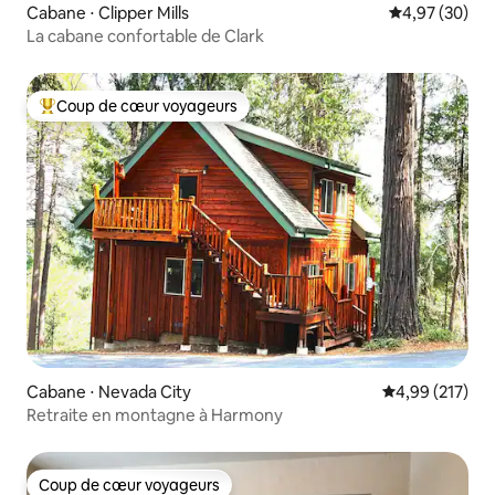
Cabane ⋅ Clipper Mills
Évaluation mo
4,97 (30)
La cabane confortable de Clark
Coup de cœur voyageurs
Coups de cœur voyageurs les plus appréciés
Cabane ⋅ Nevada City
Évaluation moy
4,99 (217)
Retraite en montagne à Harmony
Coup de cœur voyageurs
Coup de cœur voyageurs