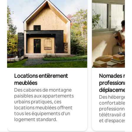
Locations entièrement
Nomades num
meublées
professionnel
déplacement
Des cabanes de montagne
paisibles aux appartements
Des hébergem
urbains pratiques, ces
confortables p
locations meublées offrent
professionnels
tous les équipements d'un
télétravail dis
logement standard.
et d'espaces de