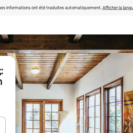
nes informations ont été traduites automatiquement. 
Afficher la lang
:
n
hes vers le haut et vers le bas pour les parcourir ou en appuyant et en fai