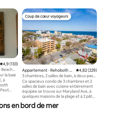
Appartem
Coup de cœur voyageurs
Coup de
Coup de cœur voyageurs
Coup de
⋅ Bethan
Magnifiq
plage
Vue spect
équipeme
propre, c
profiter
loin de c
recherche
lieu de r
week-end
Évaluation moyenne sur la base de 133 commentaires : 4,9 sur 5
4,9 (133)
cherchez 
e Beach
ntaires : 4,82 sur 5
Appartement ⋅ Rehoboth B
Évaluation moyenne sur
4,82 (229)
condo ave
ur la baie
each
dans Sea
3 chambres, 2 salles de bain, à deux pas
, à
tout le m
de la plage et de tout !
Ce spacieux condo de 3 chambres et 2
oboth
pas de la
salles de bain avec cuisine entièrement
t
de tennis
équipée se trouve sur Maryland Ave, à
es, 1 salle
jeux, des
quelques maisons de la plage et à 2 pâtés
ueen size.
du centre
de maisons de Rehoboth Ave. Vous serez
ions en bord de mer
vec
à distance de marche de tout, des
atellite.
restaurants, des bars, des magasins, des
d'espace
boutiques, des Grottes et de Funland.