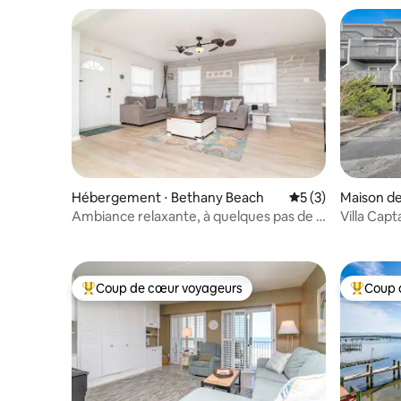
Hébergement ⋅ Bethany Beach
Évaluation moyenn
5 (3)
Maison de
h
Ambiance relaxante, à quelques pas de la
Villa Cap
plage
Harbor
Coup de cœur voyageurs
Coup 
Coups de cœur voyageurs les plus appréciés
Coups de