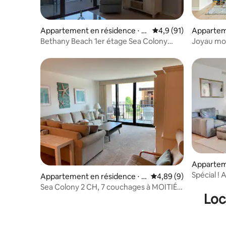
Apparteme
Appartement en résidence ⋅ B
Évaluation moyenne s
4,9 (91)
hany Bea
ethany Beach
Joyau mod
Bethany Beach 1er étage Sea Colony
jacuzzis e
Resort Condo.
Appartem
Ocean Vi
Spécial !
Appartement en résidence ⋅ B
Évaluation moyenne su
4,89 (9)
l'océan à
ethany Beach
Sea Colony 2 CH, 7 couchages à MOITIÉ
Loc
prix !