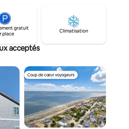
ie et le
Une place de stationnement incluse est
 Nature
réservée à la hauteur des véhicules de
moins de six pieds quatre pouces.
l sur le
Profitez du grand balcon privé pour
prendre un café ou des cocktails.
ement gratuit
es
Climatisation
Chambre principale avec salle de bain
r place
sse et
privée, deuxième chambre avec lit
ge !
queen size, troisième chambre avec
aux acceptés
deux lits jumeaux.
Coup de cœur voyageurs
Coup de cœur voyageurs