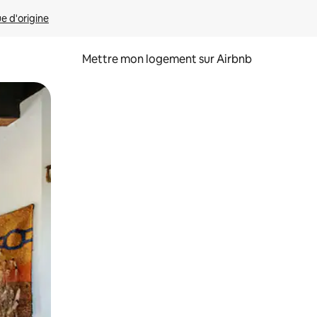
ue d'origine
Mettre mon logement sur Airbnb
sant glisser.