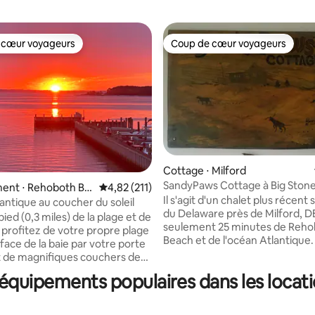
 cœur voyageurs
Coup de cœur voyageurs
 cœur voyageurs
Coup de cœur voyageurs
Cottage ⋅ Milford
SandyPaws Cottage à Big Ston
ent ⋅ Rehoboth Be
Évaluation moyenne sur la base de 211 comme
4,82 (211)
 la base de 156 commentaires : 4,97 sur 5
sur la baie de DE
Il s'agit d'un chalet plus récent s
antique au coucher du soleil
du Delaware près de Milford, DE
pied (0,3 miles) de la plage et de
seulement 25 minutes de Reh
u profitez de votre propre plage
Beach et de l'océan Atlantique. Peu
face de la baie par votre porte
accueillir 4 personnes, 2 chambr
et de magnifiques couchers de
de bain, un lit double et un lit q
s. Le logement du
équipements populaires dans les locat
Grande chambre ensoleillée a
tage dispose d'une chambre et
télévision et PARABOLIQUE par s
e de bain totalement privées, et
Il y a plus de 500 pieds carrés 
arée. Dormez bien sur