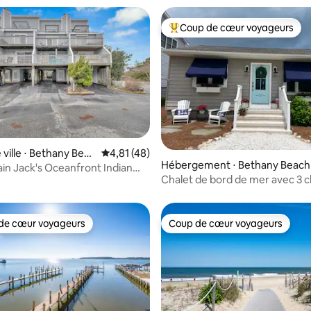
Coup de cœur voyageurs
Coups de cœur voyageurs les p
e sur la base de 3 commentaires : 5 sur 5
 ville ⋅ Bethany Beac
Évaluation moyenne sur la base de 48 comme
4,81 (48)
Hébergement ⋅ Bethany Beach
tain Jack's Oceanfront Indian
Chalet de bord de mer avec 3
et 2 salles de bain
de cœur voyageurs
Coup de cœur voyageurs
 cœur voyageurs les plus appréciés
Coup de cœur voyageurs