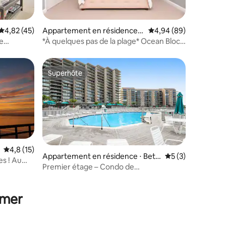
mmentaires : 5 sur 5
Évaluation moyenne sur la base de 45 commentaires : 4,82 sur 5
4,82 (45)
Appartement en résidence ⋅
Évaluation moyenne su
4,94 (89)
Dewey Beach
e
*À quelques pas de la plage* Ocean Block
Condo - Piscine
Superhôte
Superhôte
Évaluation moyenne sur la base de 15 commentaires : 4,8 sur 5
4,8 (15)
Appartement en résidence ⋅ Beth
Évaluation moyenn
5 (3)
es ! Au
ntaires : 4,75 sur 5
any Beach
Premier étage – Condo de
2 chambres/2 salles de bain – Accès
direct à la plage – Piscine
 mer