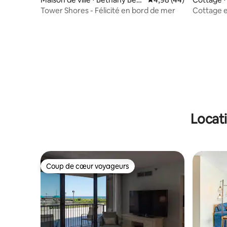
ch
Tower Shores - Félicité en bord de mer
Cottage e
animaux |
Locat
Coup de cœur voyageurs
Coup de cœur voyageurs