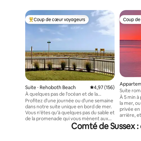
Coup de cœur voyageurs
Coup de
Coups de cœur voyageurs les plus appréciés
Coup de
Appartem
Suite ⋅ Rehoboth Beach
Évaluation moyenne sur
4,97 (156)
ach
Suite rom
À quelques pas de l'océan et de la
À 5 min à 
promenade sur Surf Ave.
Profitez d'une journée ou d'une semaine
la mer, o
dans notre suite unique en bord de mer.
privée en 
Vous n'êtes qu'à quelques pas du sable et
arrière, 
de la promenade qui vous mènent aux
soleil romantique
Comté de Sussex : 
incroyables restaurants et boutiques de
premier é
Rehoboth Beach. Votre entrée privée est
d'une sall
située juste à l'intérieur de la cour
d'une entrée sép