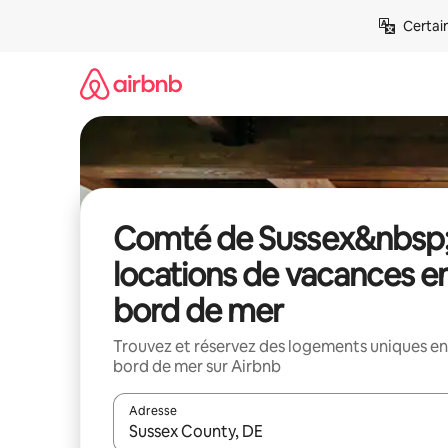
Aller
Certai
directement
au
contenu
Comté de Sussex&nbsp;
locations de vacances e
bord de mer
Trouvez et réservez des logements uniques en
bord de mer sur Airbnb
Adresse
Lorsque les résultats s'affichent, utilisez les flèc