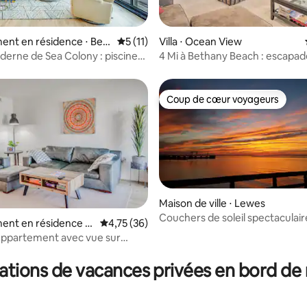
nt en résidence ⋅ Bet
Évaluation moyenne sur la base de 11 co
5 (11)
Villa ⋅ Ocean View
ur la base de 91 commentaires : 4,9 sur 5
ch
erne de Sea Colony : piscines,
4 Mi à Bethany Beach : escapad
t plage
ensoleillée avec porches !
Coup de cœur voyageurs
Coup de cœur voyageurs
Maison de ville ⋅ Lewes
Couchers de soleil spectaculair
ent en résidence ⋅
Évaluation moyenne sur la base de 36 comme
4,75 (36)
bord de la baie du Delaware ! 7 nuits
ew
 Appartement avec vue sur
r la base de 9 commentaires : 4,89 sur 5
minimum
 Bethany Beach
ations de vacances privées en bord de