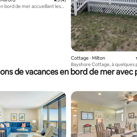
n bord de mer accueillant les
 Vues sereines, sauvages
Cottage ⋅ Milton
Bayshore Cottage, à quelques p
ions de vacances en bord de mer avec p
plage !!