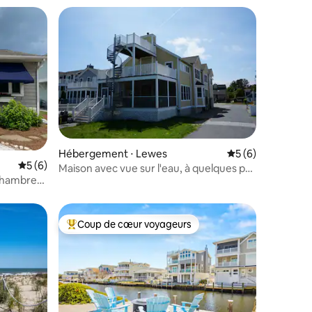
lus appréciés
ntaires : 4,81 sur 5
Hébergement ⋅ Lewes
Évaluation moyenn
5 (6)
Évaluation moyenne sur la base de 6 commentaires : 5 sur 5
5 (6)
Maison avec vue sur l'eau, à quelques pas
 chambres
de la plage (accessible aux personnes à
mobilité réduite)
Coup de cœur voyageurs
Coups de cœur voyageurs les plus appréciés