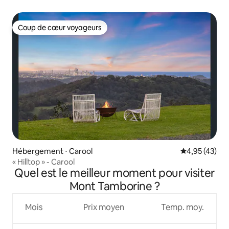
Coup de cœur voyageurs
Coup de cœur voyageurs
Hébergement ⋅ Carool
Évaluation mo
4,95 (43)
« Hilltop » - Carool
Quel est le meilleur moment pour visiter
Mont Tamborine ?
Mois
Prix moyen
Temp. moy.