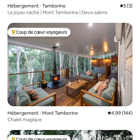
Hébergement ⋅ Tamborine
Évaluatio
5 (3)
Le joyau caché | Mont Tamborine | Deux salons
Coup de cœur voyageurs
Coups de cœur voyageurs les plus appréciés
Hébergement ⋅ Mont Tamborine
Évaluation moy
4,99 (144)
Chalet magique
Coup de cœur voyageurs