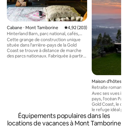
Cabane ⋅ Mont Tamborine
Évaluation moyenne sur la base 
4,92 (203)
Hinterland Barn, parc national, cafés,
restaurants
Cette grange de construction unique
située dans l'arrière-pays de la Gold
Coast se trouve à distance de marche
des parcs nationaux. Fabriquée à partir
de bois de quai recyclé, la grange est
située sur une ferme de 18 acres
entourée de pelouses vertes. Un lit King
Size avec salle de bain attenante,
Maison d'hôtes ⋅ 
douche et baignoire séparées
orine
Retraite romantiqu
composent la chambre loft. En bas, vous
montagne avec vue
Avec ses vues impr
trouverez une deuxième salle de
pays, l'océan Pacif
bain/buanderie, une cheminée, un salon,
Gold Coast, le co
un bureau et un lit autogonflant (linge de
le refuge idéal pou
lit gonflable non inclus), une salle à
Équipements populaires dans les
souhaitent ralenti
manger et une cuisine entièrement
passer du temps 
équipée avant de marcher sur une
locations de vacances à Mont Tamborine
dérangés. Plongez au cœur des sons de
grande terrasse donnant sur la forêt