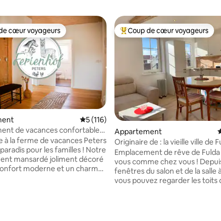
de cœur voyageurs
Coup de cœur voyageurs
 cœur voyageurs les plus appréciés
Coups de cœur voyageurs les p
ment
Évaluation moyenne sur la base de 116 co
5 (116)
ent de vacances confortable
la base de 194 commentaires : 4,99 sur 5
Appartement
É
erdure
 à la ferme de vacances Peters
Originaire de : la vieille ville de 
 paradis pour les familles ! Notre
Emplacement de rêve de Fulda 
ent mansardé joliment décoré
vous comme chez vous ! Depuis
confort moderne et un charme
fenêtres du salon et de la salle
 vue sur la cour et le jardin. Les
vous pouvez regarder les toits 
euvent faire connaissance avec
vieille ville historique de Fulda. 
es, des poneys, des alpagas,
appartement ancien de 2 pièce
 et des poules ou se défouler
récemment rénové, se trouve
ardin. À seulement 13 km de
étage d'un immeuble classé. L'ancien