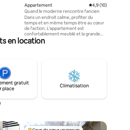
irectement
Appartement
Évaluation moyenne s
4,9 (10)
de Fulda
Quand le moderne rencontre l'ancien
au, du
Dans un endroit calme, profiter du
unicipal,
temps et en même temps être au cœur
de l'action. L'appartement est
uit.
confortablement meublé et la grande
s en location
cuisine-salon invite à des heures
communes. L'appartement dispose de 2
chambres séparées, 1 salle de bain et 1
toilette invités. Sur la grande terrasse,
vous pouvez commencer la journée avec
un bon petit déjeuner ou terminer la
soirée au coucher du soleil. Sa situation
centrale permet de rejoindre
ement gratuit
rapidement la petite ville de Tann/Rhön,
Climatisation
r place
la piscine ou les pistes cyclables et les
sentiers de randonnée.
e
Coup de cœur voyageurs