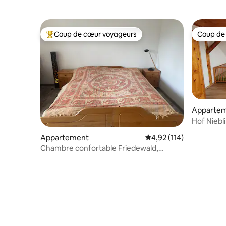
Coup de cœur voyageurs
Coup de
Coups de cœur voyageurs les plus appréciés
Coup de
Apparte
Hof Niebl
et sauna 
Appartement
Évaluation moyenne sur
4,92 (114)
Chambre confortable Friedewald,
Hesse/ A4