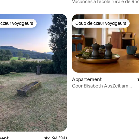
Vacances à l'école rurale de Rh
 cœur voyageurs
Coup de cœur voyageurs
 cœur voyageurs
Coup de cœur voyageurs
Appartement
Cour Elisabeth AusZeit am
Küppel&Bright-Collection
 sur la base de 15 commentaires : 5 sur 5
ment
Évaluation moyenne sur la base de 34 commen
4,94 (34)