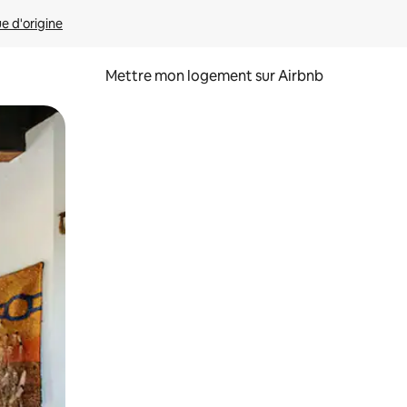
ue d'origine
Mettre mon logement sur Airbnb
sant glisser.