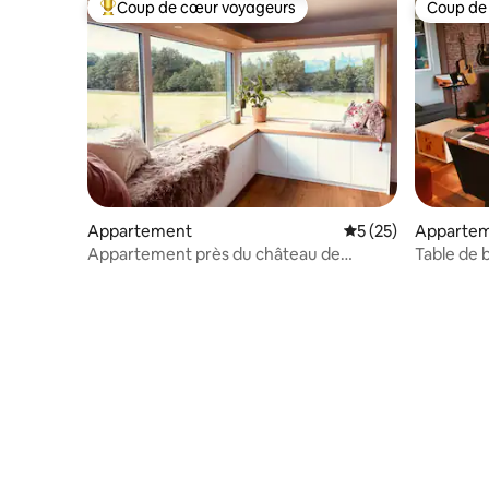
Coup de cœur voyageurs
Coup de
Coups de cœur voyageurs les plus appréciés
Coup de
Appartement
Évaluation moyenne
5 (25)
Apparte
Appartement près du château de
Table de b
Fasanerie
salle de f