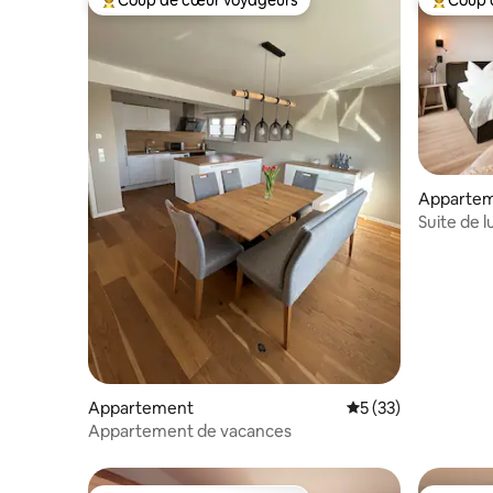
Coups de cœur voyageurs les plus appréciés
Coups de
Apparte
Suite de l
avec sau
Appartement
Évaluation moyenne
5 (33)
Appartement de vacances