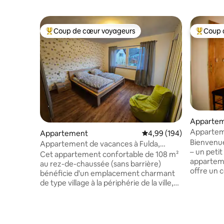
Coup de cœur voyageurs
Coup 
Coups de cœur voyageurs les plus appréciés
Coups de
Apparte
Appartem
Appartement
Évaluation moyenne sur 
4,99 (194)
dans la v
Bienvenue
Appartement de vacances à Fulda,
– un petit
108 m2, nature pure, calme, parking
Cet appartement confortable de 108 m²
appartem
au rez-de-chaussée (sans barrière)
offre un 
bénéficie d'un emplacement charmant
rural avec
de type village à la périphérie de la ville,
enfants p
avec un accès facile à la ville baroque de
des chèvr
Fulda et à la région voisine de Rhön. En
des lapins
plus de deux chambres et d'une
dans le j
chambre pour enfants, l'appartement