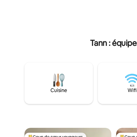
Fulda, la 
dispose de deux salles de bains. Le salon
moments i
spacieux, équipé d'une télévision
attendent ! Un endroit pour se dé
connectée de 55 pouces, d'un coin repas
découvrir 
ouvert et d'une cuisine entièrement
les petit
équipée, ne manquera pas de vous
nature !
impressionner. L'ambiance chaleureuse
d'un poêle à bois et d'une baignoire vous
Tann : équip
invite à vous détendre et à vous relaxer.
Cuisine
Wifi
Coup de cœur voyageurs
Coup 