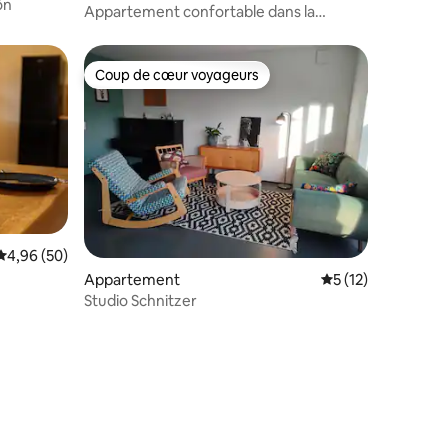
ön
Appartement confortable dans la
verdure
Coup de cœur voyageurs
Coup de cœur voyageurs
Évaluation moyenne sur la base de 50 commentaires : 4,96 sur 5
4,96 (50)
Appartement
Évaluation moyenne
5 (12)
Studio Schnitzer
taires : 4,94 sur 5