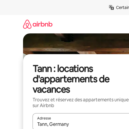
Aller
Certai
directement
au
contenu
Tann : locations
d'appartements de
vacances
Trouvez et réservez des appartements unique
sur Airbnb
Adresse
Lorsque les résultats s'affichent, utilisez les flèc