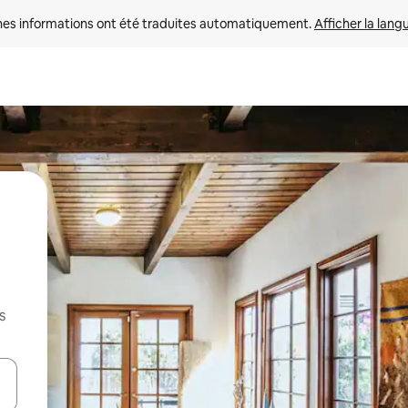
nes informations ont été traduites automatiquement. 
Afficher la lang
s
hes vers le haut et vers le bas pour les parcourir ou en appuyant et en fai