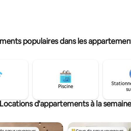
nature, l'aventure et des
bâtiment est situé au calme d
noubliables en famille vous
dans le centre de la vieille ville 
tendre,
près de la cathédrale, du châte
et se sentir bien – parfait pour
jardin du château, du théâtre m
s et grands amoureux de la
etc. La taxe de séjour de la ville de Fulda
est de 2 € par personne et par n
ements populaires dans les appartement
Stationn
Piscine
su
Locations d'appartements à la semain
de cœur voyageurs
Coup de cœur voyageurs