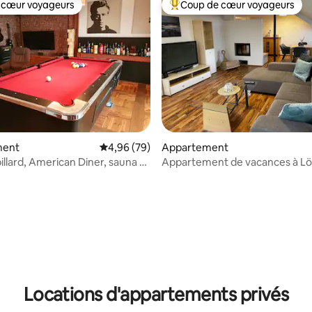
 cœur voyageurs
Coup de cœur voyageurs
 cœur voyageurs
Coups de cœur voyageurs les p
 sur la base de 25 commentaires : 5 sur 5
ment
Évaluation moyenne sur la base de 79 commen
4,96 (79)
Appartement
illard, American Diner, sauna et
Appartement de vacances à L
itness
Locations d'appartements privés