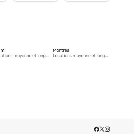
ami
Montréal
Locations moyenne et longue durée
Locations moyenne et longue durée