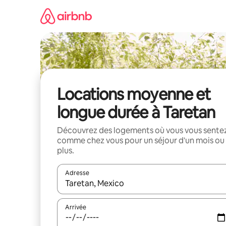
Aller
directement
au
contenu
Locations moyenne et
longue durée à Taretan
Découvrez des logements où vous vous sente
comme chez vous pour un séjour d'un mois ou
plus.
Adresse
Lorsque les résultats s'affichent, utilisez les flèc
Arrivée