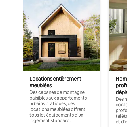
Locations entièrement
Noma
meublées
prof
dépl
Des cabanes de montagne
paisibles aux appartements
Des 
urbains pratiques, ces
confo
locations meublées offrent
profe
tous les équipements d'un
télét
logement standard.
et d'