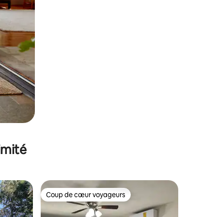
imité
Coup de cœur voyageurs
lus appréciés
Coup de cœur voyageurs