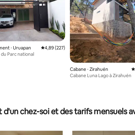
 la base de 173 commentaires : 4,92 sur 5
ent ⋅ Uruapan
Évaluation moyenne sur la base de 227 commen
4,89 (227)
 du Parc national
Cabane ⋅ Zirahuén
É
Cabane Luna Lago à Zirahuén
t d'un chez-soi et des tarifs mensuels 