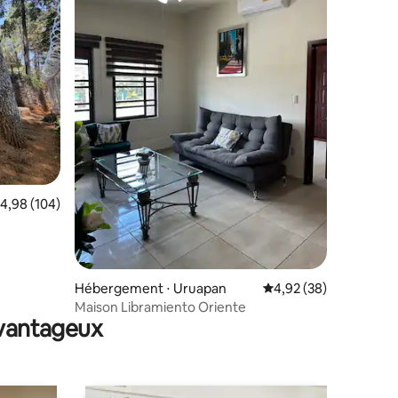
taires : 4,89 sur 5
valuation moyenne sur la base de 104 commentaires : 4,98 sur 5
4,98 (104)
Hébergement ⋅ Uruapan
Évaluation moyenne su
4,92 (38)
Maison Libramiento Oriente
avantageux