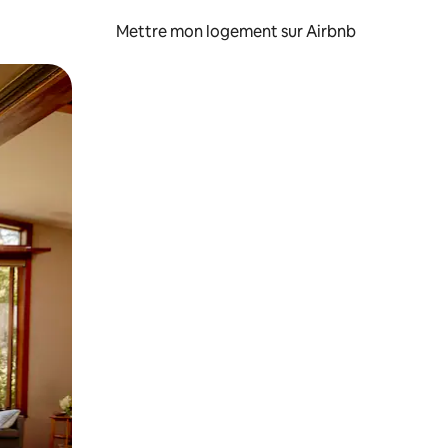
Mettre mon logement sur Airbnb
sant glisser.