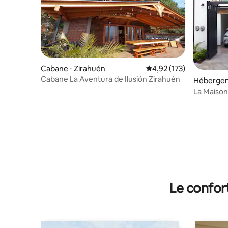
Cabane ⋅ Zirahuén
Évaluation moyenne sur
4,92 (173)
Cabane La Aventura de Ilusión Zirahuén
Hébergem
La Maison
Le confor