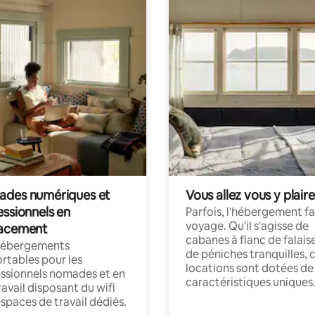
des numériques et
Vous allez vous y plaire
essionnels en
Parfois, l'hébergement fai
voyage. Qu'il s'agisse de
acement
cabanes à flanc de falais
hébergements
de péniches tranquilles, 
rtables pour les
locations sont dotées de
ssionnels nomades et en
caractéristiques uniques
ravail disposant du wifi
espaces de travail dédiés.