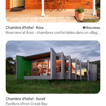
Chambre d'hôtel ⋅ Ross
Nouvel hébe
Nouveau
Riverview at Ross - chambres confortables dans un village
patrimonial
Chambre d'hôtel ⋅ Sorell
Pavillons d'Iron Creek Bay