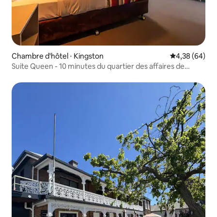
Chambre d'hôtel ⋅ Kingston
Évaluation mo
4,38 (64)
Suite Queen - 10 minutes du quartier des affaires de
Hobart