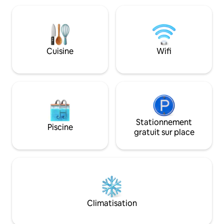
les voyageurs d'affaires, les familles
quelque chose? Il s
(avec enfants) et les amis à quatre
demander. Pas de séjour de nuit
pattes dans certaines de nos chambres
minimum. Prix par chambre et par nuit
pour animaux de compagnie, mais pas
Inclus sans frais 
toutes les chambres. Pour un voyage de
produits de base p
Cuisine
Wifi
retour à des expériences de vacances
œufs frais de ferm
plus simples, vous allez adorer votre
locales. Sonia s'o
séjour ici !
particuliers - veui
Stationnement
Piscine
gratuit sur place
Climatisation