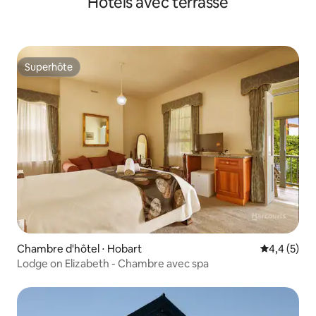
Hôtels avec terrasse
Superhôte
Superhôte
Chambre d'hôtel ⋅ Hobart
Évaluation 
4,4 (5)
Lodge on Elizabeth - Chambre avec spa