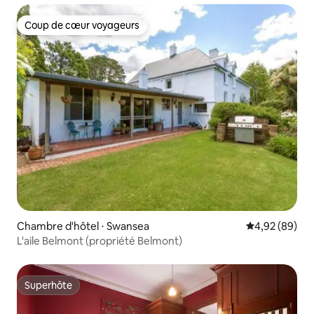
Coup de cœur voyageurs
Coup de cœur voyageurs
Chambre d'hôtel ⋅ Swansea
Évaluation mo
4,92 (89)
L'aile Belmont (propriété Belmont)
Superhôte
Superhôte