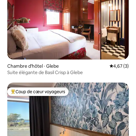
Chambre d'hôtel ⋅ Glebe
Évaluation m
4,67 (3)
Suite élégante de Basil Crisp à Glebe
Coup de cœur voyageurs
Coups de cœur voyageurs les plus appréciés