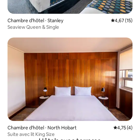
Chambre d'hôtel ⋅ Stanley
Évaluation mo
4,67 (15)
Seaview Queen & Single
Chambre d'hôtel ⋅ North Hobart
Évaluation m
4,75 (4)
Suite avec lit King Size