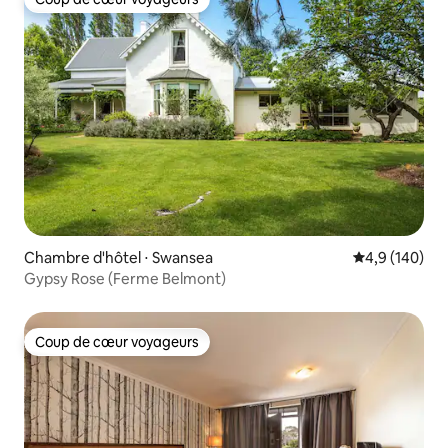
Coup de cœur voyageurs
Chambre d'hôtel ⋅ Swansea
Évaluation mo
4,9 (140)
Gypsy Rose (Ferme Belmont)
Coup de cœur voyageurs
Coup de cœur voyageurs