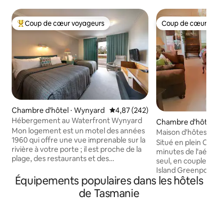
Coup de cœur voyageurs
Coup de cœur vo
Coups de cœur voyageurs les plus appréciés
Coup de cœur vo
Chambre d'hôtel ⋅ Wynyard
Évaluation moyenne sur la base 
4,87 (242)
Hébergement au Waterfront Wynyard
Chambre d'hôtel ⋅
Mon logement est un motel des années
Maison d'hôtes G
1960 qui offre une vue imprenable sur la
Situé en plein Cur
rivière à votre porte ; il est proche de la
minutes de l'aéro
plage, des restaurants et des
seul, en couple o
établissements de restauration et des
Island Greenpond
activités familiales. Vous apprécierez
Équipements populaires dans les hôtels
propose un héber
mon logement pour son emplacement,
de l'ancien monde 
de Tasmanie
au bord de l'eau, son service amical et
Island. Sonia et P
son confort. Mon logement est parfait
votre séjour soit à
pour les couples, les aventuriers en solo,
mémorable. Vous 