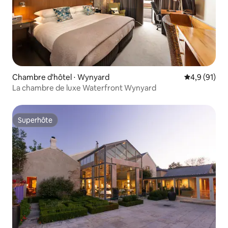
Chambre d'hôtel ⋅ Wynyard
Évaluation m
4,9 (91)
La chambre de luxe Waterfront Wynyard
Superhôte
Superhôte