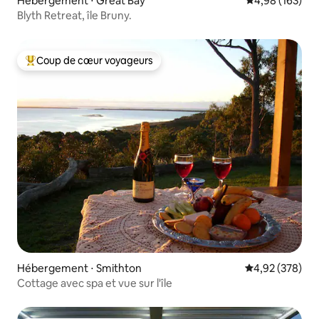
Hébergement ⋅ Great Bay
Évaluation moy
4,98 (163)
Blyth Retreat, île Bruny.
Coup de cœur voyageurs
Coups de cœur voyageurs les plus appréciés
Hébergement ⋅ Smithton
Évaluation moy
4,92 (378)
Cottage avec spa et vue sur l'île