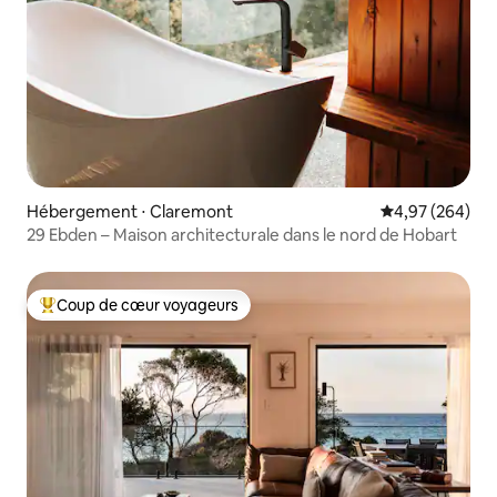
Hébergement ⋅ Claremont
Évaluation moy
4,97 (264)
29 Ebden – Maison architecturale dans le nord de Hobart
Coup de cœur voyageurs
Coups de cœur voyageurs les plus appréciés