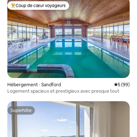
Coup de cœur voyageurs
Coups de cœur voyageurs les plus appréciés
Hébergement ⋅ Sandford
Évaluation
5 (99)
Logement spacieux et prestigieux avec presque tout
Superhôte
Superhôte