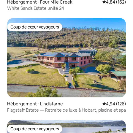
Hébergement ⋅ Four Mile Creek
Évaluation moy
4,84 (162)
White Sands Estate unité 24
Coup de cœur voyageurs
Coup de cœur voyageurs
Hébergement ⋅ Lindisfarne
Évaluation moy
4,94 (126)
Flagstaff Estate — Retraite de luxe à Hobart, piscine et spa
Coup de cœur voyageurs
Coup de cœur voyageurs