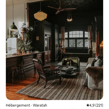
Hébergement ⋅ Waratah
Évaluation mo
4,9 (221)