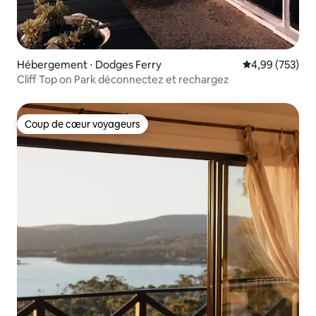
Hébergement ⋅ Dodges Ferry
Évaluation moy
4,99 (753)
Cliff Top on Park déconnectez et rechargez
Coup de cœur voyageurs
Coup de cœur voyageurs