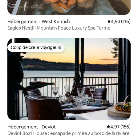
Hébergement ⋅ West Kentish
Évaluation moy
4,93 (116)
Eagles NestIII Mountain Peace Luxury Spa Ferme
Coup de cœur voyageurs
Coup de cœur voyageurs
Hébergement ⋅ Deviot
Évaluation moy
4,97 (156)
Deviot Boat House : escapade primée au bord de la rivière