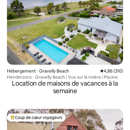
Hébergement ⋅ Gravelly Beach
Évaluation moy
4,86 (310)
Hendersons - Gravelly Beach | Vue sur la rivière | Piscine
Location de maisons de vacances à la
semaine
Coup de cœur voyageurs
Coups de cœur voyageurs les plus appréciés