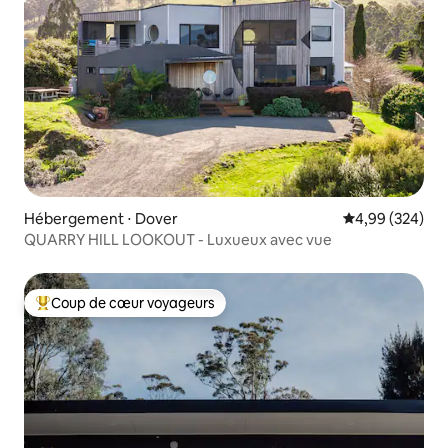
Hébergement ⋅ Dover
Évaluation moy
4,99 (324)
QUARRY HILL LOOKOUT - Luxueux avec vue
Coup de cœur voyageurs
Coups de cœur voyageurs les plus appréciés