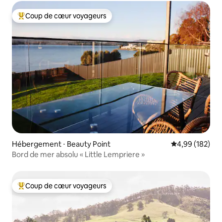
Coup de cœur voyageurs
Coups de cœur voyageurs les plus appréciés
Hébergement ⋅ Beauty Point
Évaluation moy
4,99 (182)
Bord de mer absolu « Little Lempriere »
Coup de cœur voyageurs
Coups de cœur voyageurs les plus appréciés