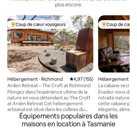
plus encore.
Coup de cœur voyageurs
Coup de cœur 
Coups de cœur voyageurs les plus appréciés
Coups de cœur vo
Hébergement ⋅ Richmond
Évaluation moyenne sur la base 
4,97 (155)
Hébergement ⋅ Ap
Arden Retreat – The Croft at Richmond
La cabane secrèt
Plongez dans l'expérience ultime de la
Évadez-vous dans
nature en vous détendant au The Croft
retraite naturelle 
at Arden Retreat Cet hébergement
cette cabane privé
artisanal est situé dans les collines du
élégante, alimentée
Équipements populaires dans les
village historique de Richmond. Il
au cœur de la nat
bénéficie d'un isolement complet tout
Tasmanie. Aménagé
maisons en location à Tasmanie
en étant situé à seulement 5 minutes du
jusqu'à quatre adu
centre-ville. Avec une attention
maison offre une v