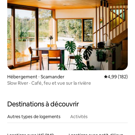
Hébergement ⋅ Scamander
Évaluation moy
4,99 (182)
Slow River · Café, feu et vue sur la rivière
Destinations à découvrir
Autres types de logements
Activités