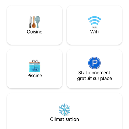
particulière portée aux détails des
mer, deux chambr
textures et des finitions, The Croft est
grande cuisine ave
conçu pour vous permettre de vous
four Glemgas à 6 
ressourcer et de vous sentir en
intérieure, une ma
harmonie avec la nature. Complétez
foyer pour profite
votre expérience sensorielle en vous
Ajoutez une abon
Cuisine
Wifi
prélassant sous le ciel étoilé dans le
d'animaux sauvage
jacuzzi chauffé au bois. Tout simplement
baignade et vous 
magique !
parfaite !
Stationnement
Piscine
gratuit sur place
Climatisation