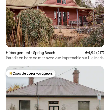
Hébergement ⋅ Spring Beach
Évaluation moy
4,94 (217)
Paradis en bord de mer avec vue imprenable sur l'île Maria
Coup de cœur voyageurs
Coups de cœur voyageurs les plus appréciés