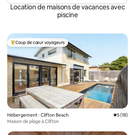
Location de maisons de vacances avec
piscine
Coup de cœur voyageurs
Coups de cœur voyageurs les plus appréciés
Hébergement ⋅ Clifton Beach
Évaluation
5 (18)
Maison de plage à Clifton