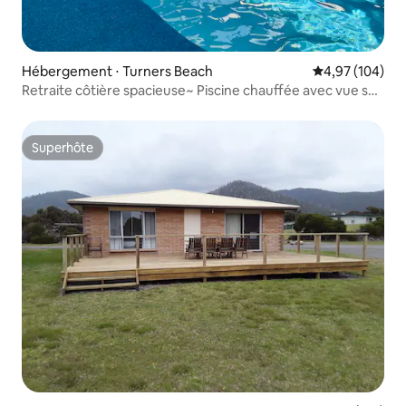
Hébergement ⋅ Turners Beach
Évaluation moy
4,97 (104)
Retraite côtière spacieuse~ Piscine chauffée avec vue sur
l'océan
Superhôte
Superhôte