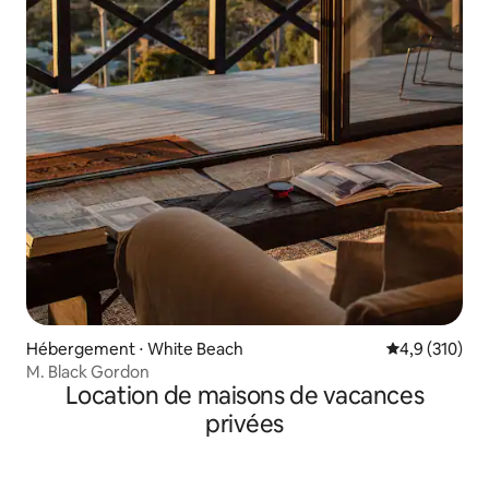
Hébergement ⋅ White Beach
Évaluation mo
4,9 (310)
M. Black Gordon
Location de maisons de vacances
privées