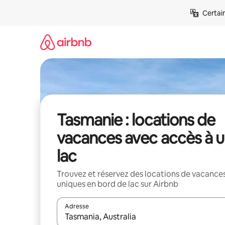
Aller
Certai
directement
au
contenu
Tasmanie : locations de
vacances avec accès à 
lac
Trouvez et réservez des locations de vacance
uniques en bord de lac sur Airbnb
Adresse
Lorsque les résultats s'affichent, utilisez les flèc