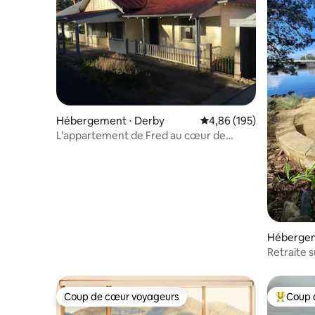
Hébergement ⋅ Derby
Évaluation moyenne sur 
4,86 (195)
L'appartement de Fred au cœur de
Derby
Hébergem
Retraite s
Coup de cœur voyageurs
Coup 
Coup de cœur voyageurs
Coups de