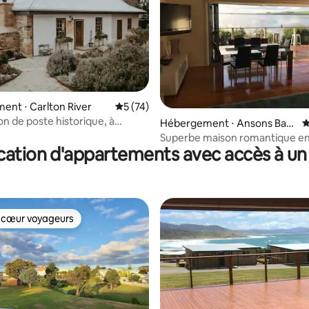
la base de 134 commentaires : 4,96 sur 5
nt ⋅ Carlton River
Évaluation moyenne sur la base de 74 co
5 (74)
n de poste historique, à
Hébergement ⋅ Ansons Bay,
É
s de Hobart
St Helens
Superbe maison romantique en
cation d'appartements avec accès à un 
mer à Ansons Bay
 cœur voyageurs
 cœur voyageurs