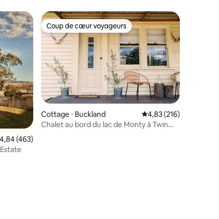
Coup de cœur voyageurs
Coup de cœur voyageurs
Cottage ⋅ Buckland
Évaluation moyenne sur
4,83 (216)
Chalet au bord du lac de Monty à Twin
taires : 4,97 sur 5
Lakes Retreat
valuation moyenne sur la base de 463 commentaires : 4,84 sur 5
4,84 (463)
 Estate