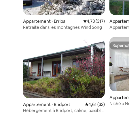
Appartement ⋅ Erriba
Évaluation moyenne sur
4,73 (317)
Appartem
Retraite dans les montagnes Wind Song
Apparteme
Park
Superhô
Superhô
Appartem
Niché à 
Appartement ⋅ Bridport
Évaluation moyenne su
4,61 (33)
Hébergement à Bridport, calme, paisible,
WiFi gratuit