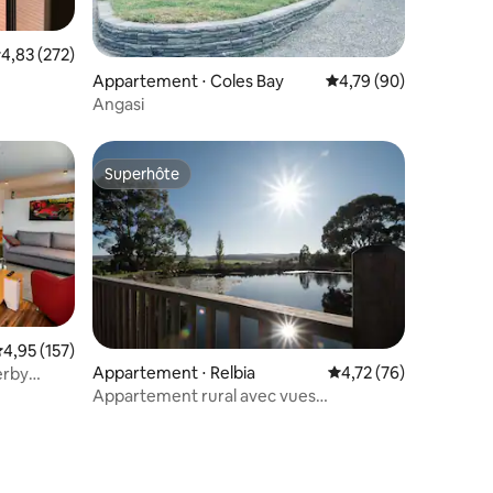
valuation moyenne sur la base de 272 commentaires : 4,83 sur 5
4,83 (272)
taires : 4,86 sur 5
Appartement ⋅ Coles Bay
Évaluation moyenne su
4,79 (90)
Angasi
Superhôte
Superhôte
valuation moyenne sur la base de 157 commentaires : 4,95 sur 5
4,95 (157)
entaires : 4,9 sur 5
Appartement ⋅ Relbia
Évaluation moyenne su
4,72 (76)
erby
Appartement rural avec vues
imprenables !