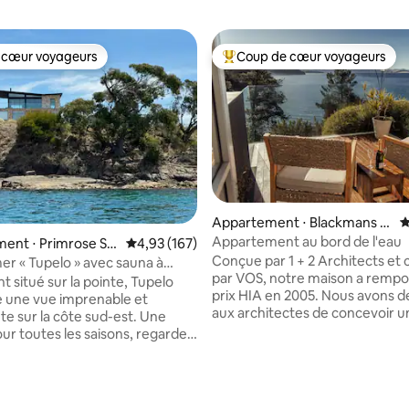
 cœur voyageurs
Coup de cœur voyageurs
 cœur voyageurs
Coups de cœur voyageurs les p
Appartement ⋅ Blackmans B
É
ay
Appartement au bord de l'eau
ent ⋅ Primrose Sa
Évaluation moyenne sur la base de 167 comme
4,93 (167)
Conçue par 1 + 2 Architects et 
er « Tupelo » avec sauna à
par VOS, notre maison a rempo
Point
 situé sur la pointe, Tupelo
prix HIA en 2005. Nous avons
e une vue imprenable et
aux architectes de concevoir u
 sur la côte sud-est. Une
de la maison où nos voyageurs
ur toutes les saisons, regardez
pourraient profiter d'une intimi
es rouler à travers la baie et
et se sentir chouchoutés. C'est deven
vous dans les rayons du soleil
un sanctuaire pour beaucoup 
se lève et se couche sur l'eau,
la base de 194 commentaires : 4,97 sur 5
personnes . Récemment, notre
 dérangé par cette position