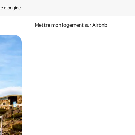
ue d'origine
Mettre mon logement sur Airbnb
sant glisser.