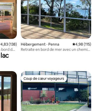
mmentaires : 5 sur 5
valuation moyenne sur la base de 138 commentaires : 4,83 sur 5
4,83 (138)
Hébergement ⋅ Penna
Évaluation moyenne sur
4,98 (115)
 bord de
Retraite en bord de mer avec un chemin
lac
de brousse vers l'eau
Coup de cœur voyageurs
Coup de cœur voyageurs