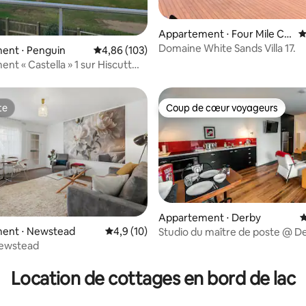
Appartement ⋅ Four Mile Cr
É
eek
Domaine White Sands Villa 17.
 la base de 317 commentaires : 4,73 sur 5
ent ⋅ Penguin
Évaluation moyenne sur la base de 103 commen
4,86 (103)
nt « Castella » 1 sur Hiscutt
te
Coup de cœur voyageurs
te
Coup de cœur voyageurs
Appartement ⋅ Derby
É
ent ⋅ Newstead
Évaluation moyenne sur la base de 10 comm
4,9 (10)
Studio du maître de poste @ D
Tasmanie
Newstead
r la base de 33 commentaires : 4,61 sur 5
Location de cottages en bord de lac