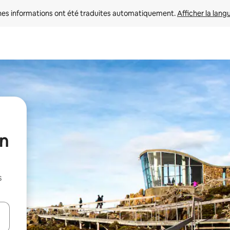
nes informations ont été traduites automatiquement. 
Afficher la lang
un
s
hes vers le haut et vers le bas pour les parcourir ou en appuyant et en fai