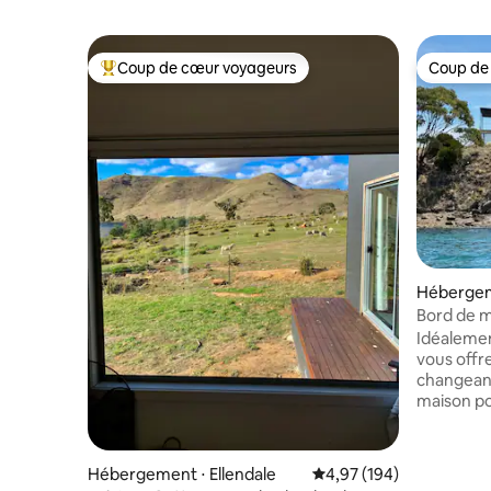
Coup de cœur voyageurs
Coup de
Coups de cœur voyageurs les plus appréciés
Coup de
Hébergem
nds
Bord de m
Primrose 
Idéalement
vous offr
changeante
maison po
les tempêt
prélassez-
lorsqu'il 
Hébergement ⋅ Ellendale
Évaluation moyenne sur 
4,97 (194)
sans être