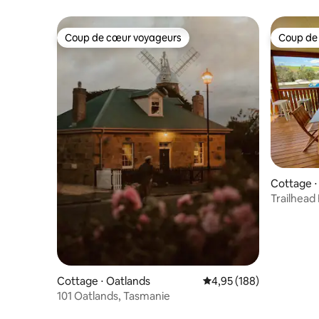
Coup de cœur voyageurs
Coup de
Coup de cœur voyageurs
Coup de
Cottage ⋅
Trailhead
Track
Cottage ⋅ Oatlands
Évaluation moyenne sur 
4,95 (188)
101 Oatlands, Tasmanie