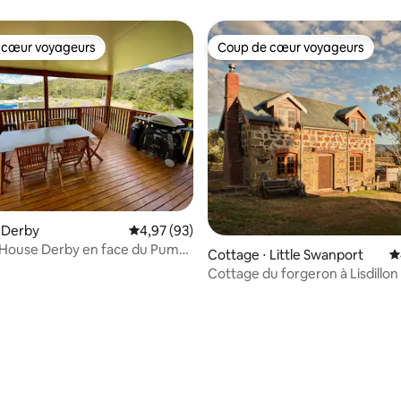
 cœur voyageurs
Coup de cœur voyageurs
 cœur voyageurs
Coup de cœur voyageurs
 Derby
Évaluation moyenne sur la base de 93 commen
4,97 (93)
 House Derby en face du Pump
Cottage ⋅ Little Swanport
É
Cottage du forgeron à Lisdillon
la base de 188 commentaires : 4,95 sur 5