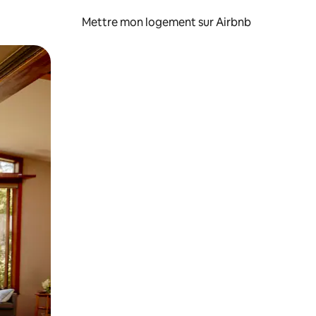
Mettre mon logement sur Airbnb
sant glisser.