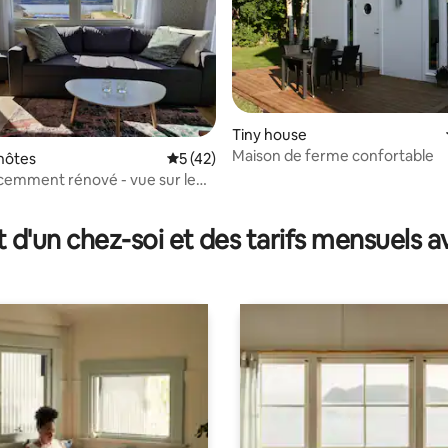
Tiny house
Maison de ferme confortable
hôtes
Évaluation moyenne sur la base de 42 co
5 (42)
 la base de 58 commentaires : 4,86 sur 5
cemment rénové - vue sur le
jön
t d'un chez-soi et des tarifs mensuels 