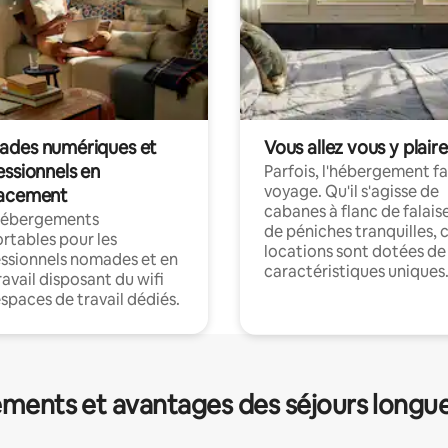
des numériques et
Vous allez vous y plaire
essionnels en
Parfois, l'hébergement fai
voyage. Qu'il s'agisse de
acement
cabanes à flanc de falais
hébergements
de péniches tranquilles, 
rtables pour les
locations sont dotées de
ssionnels nomades et en
caractéristiques uniques
ravail disposant du wifi
espaces de travail dédiés.
ments et avantages des séjours longu