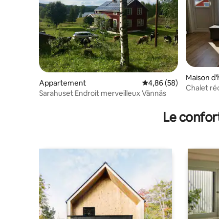
Maison d'
Appartement
Évaluation moyenne sur
4,86 (58)
Chalet ré
Sarahuset Endroit merveilleux Vännäs
lac Tavels
Le confor