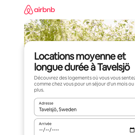
Aller
directement
au
contenu
Locations moyenne et
longue durée à Tavelsjö
Découvrez des logements où vous vous sente
comme chez vous pour un séjour d'un mois ou
plus.
Adresse
Lorsque les résultats s'affichent, utilisez les flèc
Arrivée