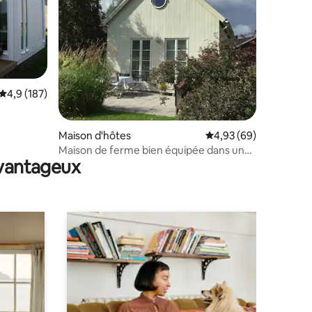
Évaluation moyenne sur la base de 187 commentaires : 4,9 sur 5
4,9 (187)
mmentaires : 5 sur 5
Maison d'hôtes
Évaluation moyenne su
4,93 (69)
Maison de ferme bien équipée dans un
avantageux
village pittoresque à 15 km d'Umeå