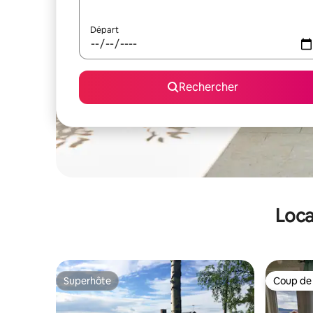
Départ
Rechercher
Loca
Superhôte
Coup de
Superhôte
Coup de