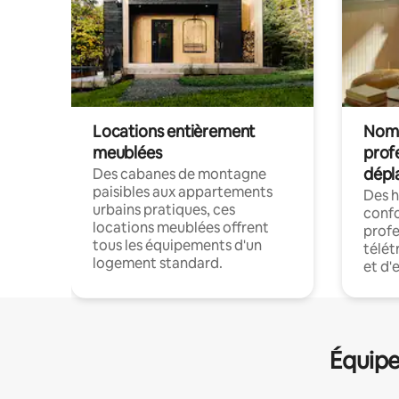
Locations entièrement
Noma
meublées
prof
dépl
Des cabanes de montagne
paisibles aux appartements
Des 
urbains pratiques, ces
confo
locations meublées offrent
profe
tous les équipements d'un
télét
logement standard.
et d'
Équipe