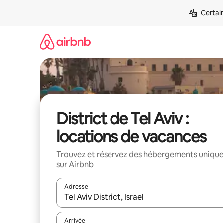
Aller
Certai
directement
au
contenu
District de Tel Aviv :
locations de vacances
Trouvez et réservez des hébergements uniqu
sur Airbnb
Adresse
Lorsque les résultats s'affichent, utilisez les flèc
Arrivée