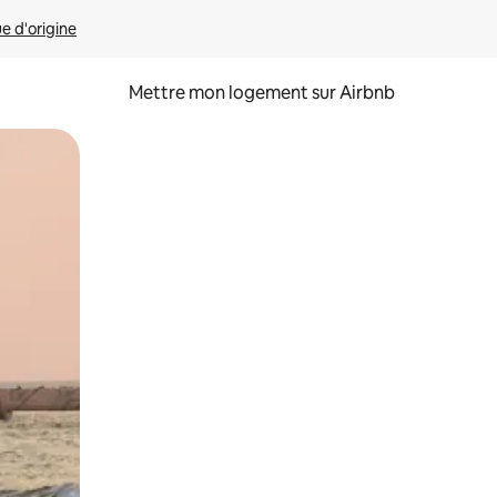
ue d'origine
Mettre mon logement sur Airbnb
sant glisser.