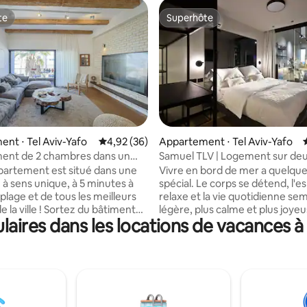
te
Superhôte
te
Superhôte
 la base de 174 commentaires : 4,97 sur 5
nt ⋅ Tel Aviv-Yafo
Évaluation moyenne sur la base de 36 commen
4,92 (36)
Appartement ⋅ Tel Aviv-Yafo
ent de 2 chambres dans un
Samuel TLV | Logement sur deu
nt privilégié
près de la plage
partement est situé dans une
Vivre en bord de mer a quelqu
 à sens unique, à 5 minutes à
spécial. Le corps se détend, l'esprit se
 plage et de tous les meilleurs
relaxe et la vie quotidienne sem
e la ville ! Sortez du bâtiment
légère, plus calme et plus joyeuse
ires dans les locations de vacances à D
ui est le meilleur emplacement
sentiment nous a inspirés pour
v ! Il y a un ascenseur privé, 2
Samuel TLV. Une suite unique, élégante
spacieuses, des placards, 2
et luxueuse située à quelques p
un salon confortable avec une
plage, avec une vue imprenable
évision intelligente de 86",
Méditerranée. Nous accueillons chaque
ne entièrement équipée, un
voyageur avec chaleur, respect
selle, une machine Nespresso,
attention sincère. Chaque détai