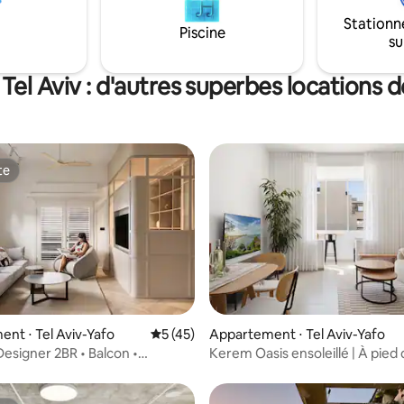
pas, la climatisation, un lave-
soigneusement pensé pour vous
Stationn
sèche-linge et plus encore !
un séjour exceptionnel et une
Piscine
su
illir un 5e voyageur.
expérience inoubliable à Tel Avi
ment fait 85 m² plus 7 m² de
 Tel Aviv : d'autres superbes locations
te
te
e sur la base de 4 commentaires : 5 sur 5
nt ⋅ Tel Aviv-Yafo
Évaluation moyenne sur la base de 45 co
5 (45)
Appartement ⋅ Tel Aviv-Yafo
esigner 2BR • Balcon •
Kerem Oasis ensoleillé | À pied 
 + Plage
plage et du souk