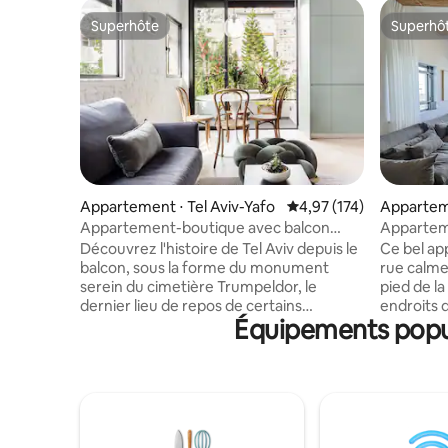
Superhôte
Superhô
Superhôte
Superhô
Appartement ⋅ Tel Aviv-Yafo
Évaluation moyenne sur
4,97 (174)
Apparteme
Appartement-boutique avec balcon
Appartem
ensoleillé sur la rue Hovevei Zion
emplaceme
Découvrez l'histoire de Tel Aviv depuis le
Ce bel ap
balcon, sous la forme du monument
rue calme
serein du cimetière Trumpeldor, le
pied de la
dernier lieu de repos de certains
endroits d
Équipements popula
Israéliens bien connus. Les vues sur le
pour ce q
jardin abondent également, et il y a
de Tel Avi
beaucoup d'objets d'art d'artistes et de
chambres 
designers locaux. Situé sur la belle rue
douches, 
calme du centre de Hovevei Zion, juste à
énorme tél
côté de Bugrashov, à seulement 4
une cuisi
minutes de la plage, et à proximité de
lave-vais