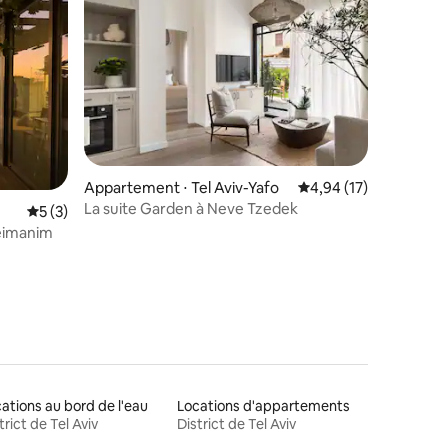
mmentaires : 5 sur 5
Appartement ⋅ Tel Aviv-Yafo
Évaluation moyenne su
4,94 (17)
La suite Garden à Neve Tzedek
Évaluation moyenne sur la base de 3 commentaires : 5 sur 5
5 (3)
eimanim
ations au bord de l'eau
Locations d'appartements
trict de Tel Aviv
District de Tel Aviv