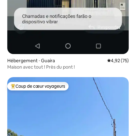
Hébergement ⋅ Guaíra
Évaluation mo
4,92 (75)
Maison avec tout ! Près du pont !
Coup de cœur voyageurs
Coups de cœur voyageurs les plus appréciés