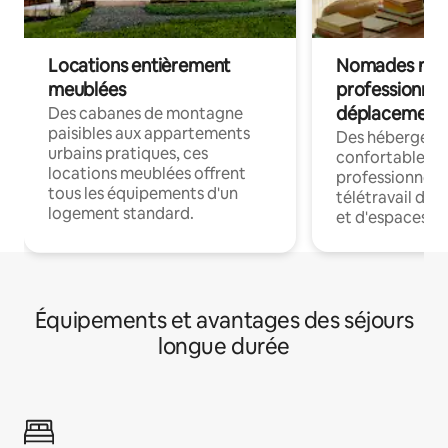
Locations entièrement
Nomades num
meublées
professionnel
déplacement
Des cabanes de montagne
paisibles aux appartements
Des hébergem
urbains pratiques, ces
confortables p
locations meublées offrent
professionnels
tous les équipements d'un
télétravail dis
logement standard.
et d'espaces de
Équipements et avantages des séjours
longue durée