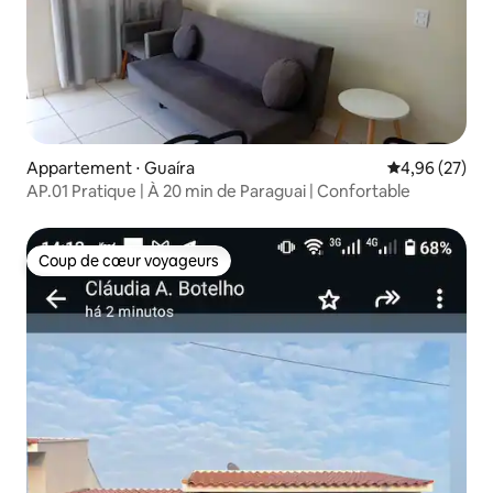
Appartement ⋅ Guaíra
Évaluation mo
4,96 (27)
AP.01 Pratique | À 20 min de Paraguai | Confortable
Coup de cœur voyageurs
Coup de cœur voyageurs