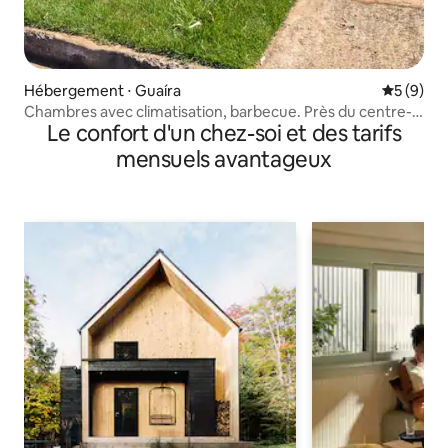
Hébergement ⋅ Guaíra
Évaluatio
5 (9)
Chambres avec climatisation, barbecue. Près du centre-
Le confort d'un chez-soi et des tarifs
ville/du pont
mensuels avantageux