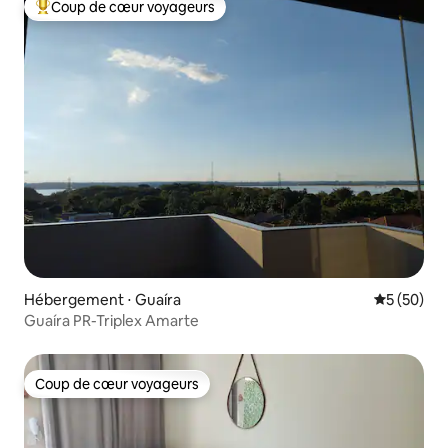
Coup de cœur voyageurs
Coups de cœur voyageurs les plus appréciés
Hébergement ⋅ Guaíra
Évaluation
5 (50)
Guaíra PR-Triplex Amarte
Coup de cœur voyageurs
Coup de cœur voyageurs