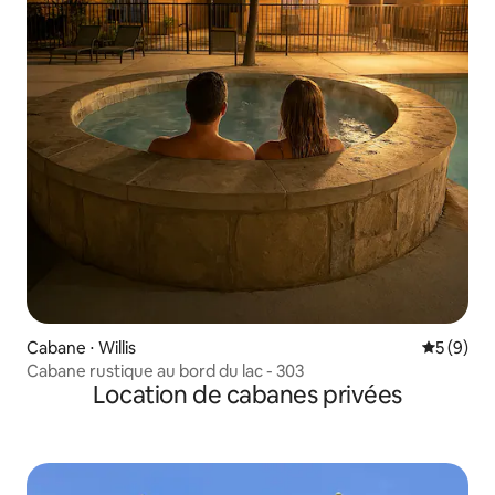
Cabane ⋅ Willis
Évaluatio
5 (9)
Cabane rustique au bord du lac - 303
Location de cabanes privées