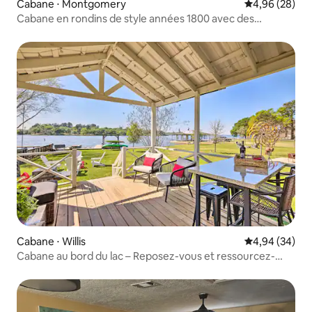
Cabane ⋅ Montgomery
Évaluation mo
4,96 (28)
Cabane en rondins de style années 1800 avec des
équipements modernes
Cabane ⋅ Willis
Évaluation mo
4,94 (34)
Cabane au bord du lac – Reposez-vous et ressourcez-
vous