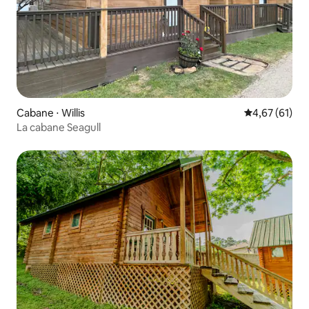
Cabane ⋅ Willis
Évaluation mo
4,67 (61)
La cabane Seagull