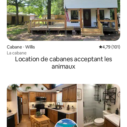
Cabane ⋅ Willis
Évaluation moy
4,79 (101)
La cabane
Location de cabanes acceptant les
animaux