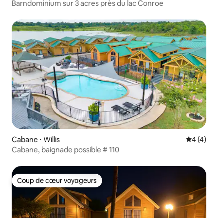
Barndominium sur 3 acres près du lac Conroe
Cabane ⋅ Willis
Évaluatio
4 (4)
Cabane, baignade possible # 110
Coup de cœur voyageurs
Coup de cœur voyageurs