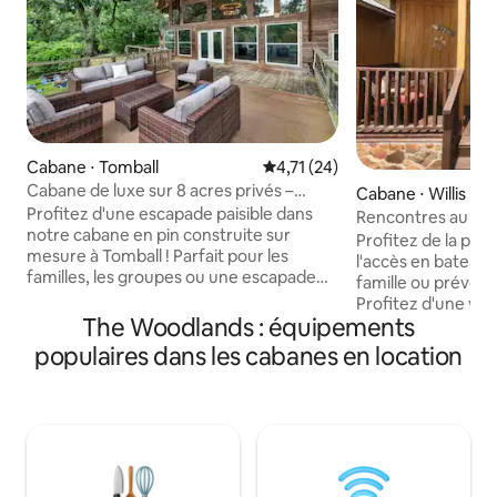
Cabane ⋅ Tomball
Évaluation moyenne sur la base
4,71 (24)
Cabane de luxe sur 8 acres privés –
Cabane ⋅ Willis
Terrasse – Barbecue – Foyer
Profitez d'une escapade paisible dans
Rencontres au bor
notre cabane en pin construite sur
Profitez de la pêch
mesure à Tomball ! Parfait pour les
l'accès en bateau
familles, les groupes ou une escapade
famille ou prévoy
romantique. Admirez les couchers de
Profitez d'une var
soleil depuis notre grande terrasse avec
The Woodlands : équipements
votre maison loin 
10 places assises ! Profitez de la vue sur
options de restau
populaires dans les cabanes en location
la nature depuis l'intérieur de notre
minutes. Allongez
logement à travers nos superbes baies
coucher du soleil 
vitrées. Notre chalet comprend une
expérience personn
cuisine entièrement équipée, un
Maximisez l'espac
brasero, un barbecue, une connexion
avez besoin - Idéal
Wi-Fi rapide et une suite parentale
famille, les anniver
luxueuse avec un lit King Size ! 📍 Nous
fêtes d'anniversai