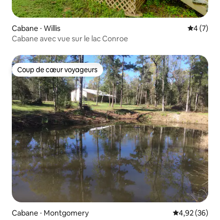
Cabane ⋅ Willis
Évaluatio
4 (7)
Cabane avec vue sur le lac Conroe
Coup de cœur voyageurs
Coup de cœur voyageurs
Cabane ⋅ Montgomery
Évaluation mo
4,92 (36)