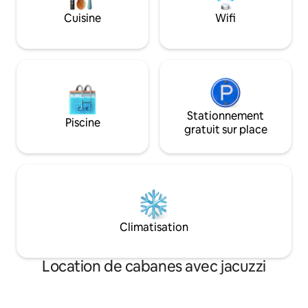
sommes à 10 min du centre-ville de
entre amis, les p
Cuisine
Wifi
Tomball | à 25 min de The Woodlands ⭐
religieux, les pet
Superhôtes expérimentés Réductions
consolidation d'éq
médicales/militaires
sabbatiques perso
Stationnement
Piscine
gratuit sur place
Climatisation
Location de cabanes avec jacuzzi