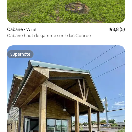
Cabane ⋅ Willis
Évaluation 
3,8 (5)
Cabane haut de gamme sur le lac Conroe
Superhôte
Superhôte