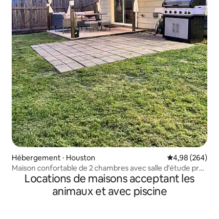
Hébergement ⋅ Houston
Évaluation moy
4,98 (264)
Maison confortable de 2 chambres avec salle d'étude près
Locations de maisons acceptant les
de l'aéroport IAH
animaux et avec piscine