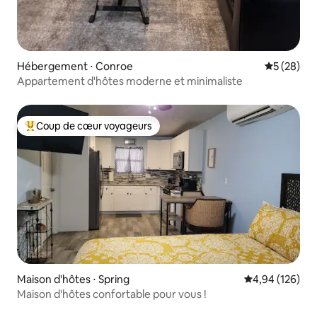
Hébergement ⋅ Conroe
Évaluation
5 (28)
Appartement d'hôtes moderne et minimaliste
Coup de cœur voyageurs
Coups de cœur voyageurs les plus appréciés
Maison d'hôtes ⋅ Spring
Évaluation moy
4,94 (126)
Maison d'hôtes confortable pour vous !