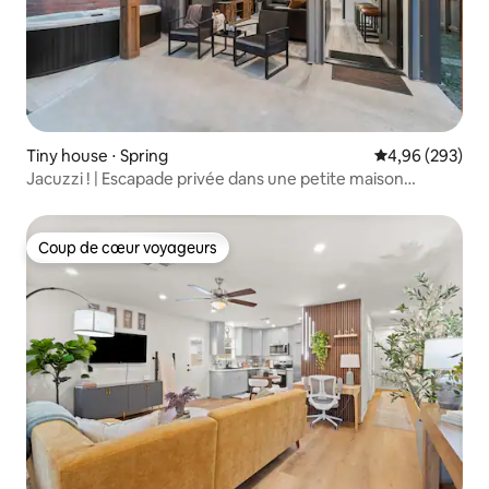
Tiny house ⋅ Spring
Évaluation moy
4,96 (293)
Jacuzzi ! | Escapade privée dans une petite maison
moderne
Coup de cœur voyageurs
Coup de cœur voyageurs