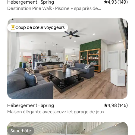
Hébergement ⋅ Spring
Évaluation moy
4,93 (149)
Destination Pine Walk · Piscine + spa près de
The Woodlands
Coup de cœur voyageurs
Coups de cœur voyageurs les plus appréciés
Hébergement ⋅ Spring
Évaluation moy
4,98 (145)
Maison élégante avec jacuzzi et garage de jeux
Superhôte
Superhôte