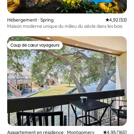
Hébergement ⋅ Spring
Évaluation mo
4,92 (53)
Maison moderne unique du milieu du siècle dans les bois
Coup de cœur voyageurs
Coup de cœur voyageurs
Appartement en résidence ⋅ Montgomery
Évaluation moy
4,95 (160)