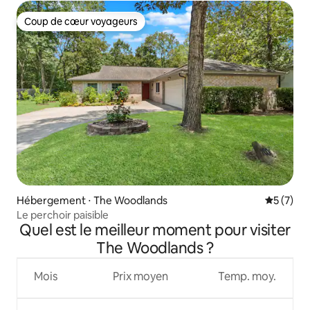
Coup de cœur voyageurs
Coup de cœur voyageurs
Hébergement ⋅ The Woodlands
Évaluatio
5 (7)
Le perchoir paisible
Quel est le meilleur moment pour visiter
The Woodlands ?
Mois
Prix moyen
Temp. moy.