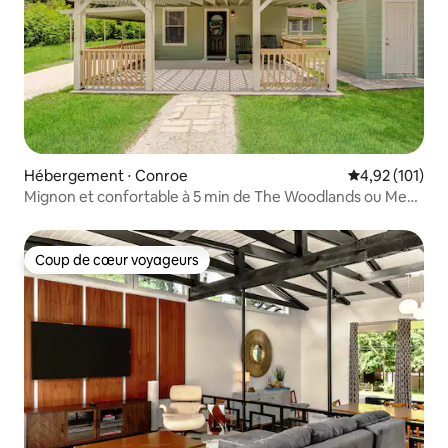
Hébergement ⋅ Conroe
Évaluation moy
4,92 (101)
Mignon et confortable à 5 min de The Woodlands ou Med
Center
Coup de cœur voyageurs
Coup de cœur voyageurs