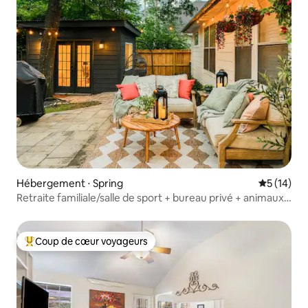
Hébergement ⋅ Spring
Évaluation
5 (14)
Retraite familiale/salle de sport + bureau privé + animaux
de compagnie
Coup de cœur voyageurs
Coups de cœur voyageurs les plus appréciés