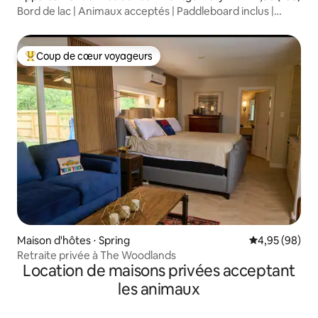
Bord de lac | Animaux acceptés | Paddleboard inclus |
Piscine
Coup de cœur voyageurs
Coups de cœur voyageurs les plus appréciés
Maison d'hôtes ⋅ Spring
Évaluation mo
4,95 (98)
Retraite privée à The Woodlands
Location de maisons privées acceptant
les animaux