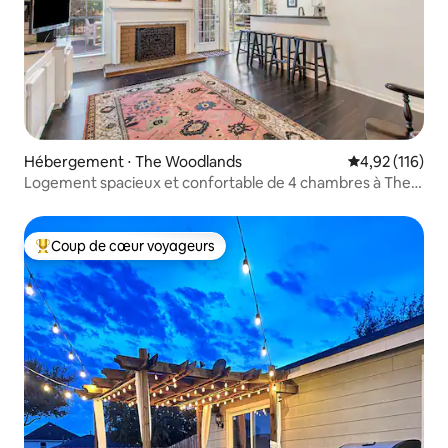
Hébergement ⋅ The Woodlands
Évaluation moy
4,92 (116)
Logement spacieux et confortable de 4 chambres à The
Woodlands
Coup de cœur voyageurs
Coups de cœur voyageurs les plus appréciés