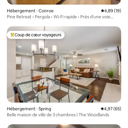
Hébergement ⋅ Conroe
Évaluation mo
4,89 (19)
Pine Retreat • Pergola • Wi-Fi rapide • Près d'une voie
navigable
Coup de cœur voyageurs
Coups de cœur voyageurs les plus appréciés
Hébergement ⋅ Spring
Évaluation mo
4,97 (65)
Belle maison de ville de 3 chambres | The Woodlands