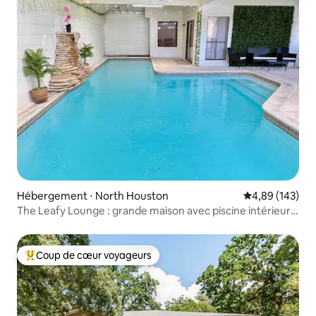
Hébergement ⋅ North Houston
Évaluation moy
4,89 (143)
The Leafy Lounge : grande maison avec piscine intérieure
chauffée
Coup de cœur voyageurs
Coups de cœur voyageurs les plus appréciés