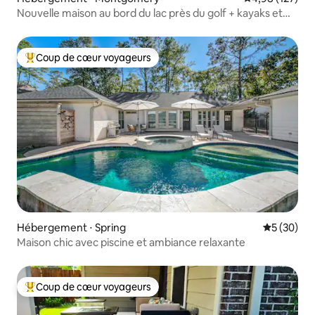
Nouvelle maison au bord du lac près du golf + kayaks et
salle de jeux
Coup de cœur voyageurs
Coups de cœur voyageurs les plus appréciés
Hébergement ⋅ Spring
Évaluation
5 (30)
Maison chic avec piscine et ambiance relaxante
Coup de cœur voyageurs
Coups de cœur voyageurs les plus appréciés