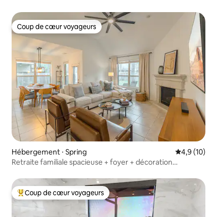
Coup de cœur voyageurs
Coup de cœur voyageurs
Hébergement ⋅ Spring
Évaluation m
4,9 (10)
Retraite familiale spacieuse + foyer + décoration
neuve + barbecue
Coup de cœur voyageurs
Coups de cœur voyageurs les plus appréciés