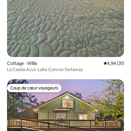
Cottage ⋅ Willis
Évaluation mo
4,94 (31)
La Casita Azul• Lake Conroe Getaway
Coup de cœur voyageurs
Coup de cœur voyageurs