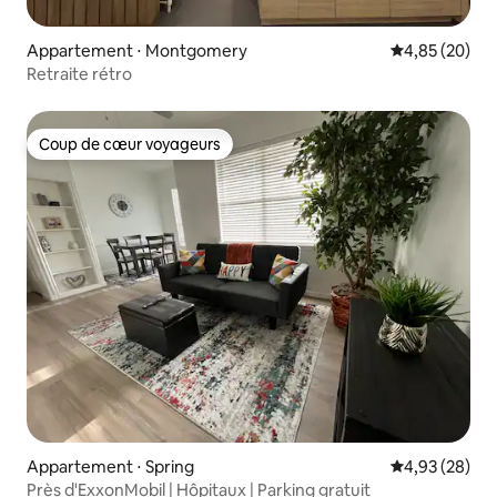
Appartement ⋅ Montgomery
Évaluation mo
4,85 (20)
Retraite rétro
Coup de cœur voyageurs
Coup de cœur voyageurs
Appartement ⋅ Spring
Évaluation mo
4,93 (28)
Près d'ExxonMobil | Hôpitaux | Parking gratuit