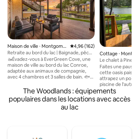
Maison de ville ⋅ Montgomer
Évaluation moyenne sur la base 
4,96 (162)
y
Retraite au bord du lac | Baignade, pêche
Cottage ⋅ Montg
et paddle
🚤Évadez-vous à EverGreen Cove, une
Le chalet à Pine L
maison de ville au bord du lac Conroe,
Faites une pause 
adaptée aux animaux de compagnie,
cette oasis paisibl
avec 4 chambres et 3 salles de bain. 🐟
attrapez un poisso
Réveillez-vous avec une vue calme sur la
piscine de l'autre 
crique, passez la journée à faire du
The Woodlands : équipements
détendez-vous si
paddle board et à nager au large de la
terrasse avant et 
populaires dans les locations avec accès
digue, puis préparez le dîner au
Excellent emplace
au lac
barbecue pendant que le soleil se
avec jetée. Proche
couche sur le lac. ☀️Planches de paddle
de Montgomery (Lu
incluses 🏊🏼Nagez directement à partir
Lake Ranch à 5 mi
du logement 🎣Pêche de la cloison 🚤
en voiture du com
Apportez votre bateau et amarrez-le à
Margaritaville. Pas
notre ponton Accès 🤿piscine 🍔
magnifique lac Co