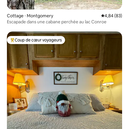
Cottage ⋅ Montgomery
Évaluation mo
4,84 (83)
Escapade dans une cabane perchée au lac Conroe
Coup de cœur voyageurs
Coups de cœur voyageurs les plus appréciés