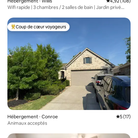
Hébergement ⋅ Willis
Évaluation moy
4,92 (108)
Wifi rapide | 3 chambres / 2 salles de bain | Jardin privé
Adapté aux équipes de travail
Coup de cœur voyageurs
Coups de cœur voyageurs les plus appréciés
Hébergement ⋅ Conroe
Évaluation
5 (17)
Animaux acceptés