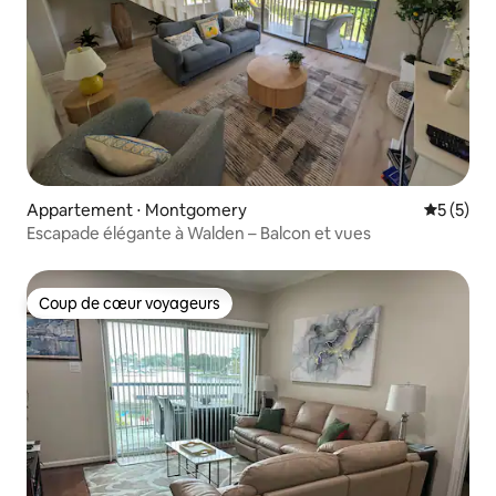
Appartement ⋅ Montgomery
Évaluatio
5 (5)
Escapade élégante à Walden – Balcon et vues
Coup de cœur voyageurs
Coup de cœur voyageurs