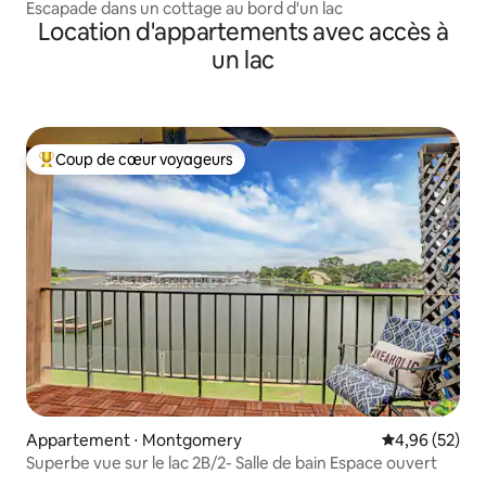
Escapade dans un cottage au bord d'un lac
Location d'appartements avec accès à
un lac
Coup de cœur voyageurs
Coups de cœur voyageurs les plus appréciés
Appartement ⋅ Montgomery
Évaluation mo
4,96 (52)
Superbe vue sur le lac 2B/2- Salle de bain Espace ouvert