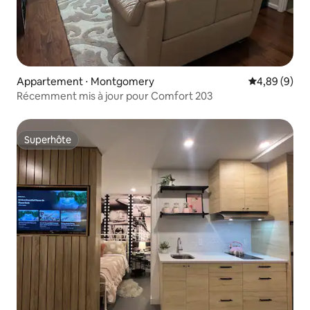
Appartement ⋅ Montgomery
Évaluation m
4,89 (9)
Récemment mis à jour pour Comfort 203
Superhôte
Superhôte