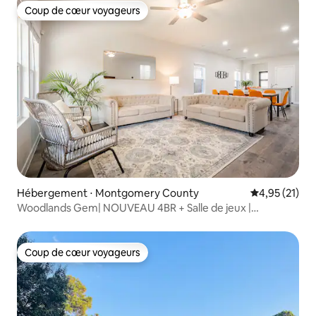
Coup de cœur voyageurs
Coup de cœur voyageurs
Hébergement ⋅ Montgomery County
Évaluation mo
4,95 (21)
Woodlands Gem| NOUVEAU 4BR + Salle de jeux |
Téléviseurs + Sentiers + Boutiques
Coup de cœur voyageurs
Coup de cœur voyageurs