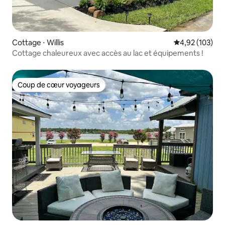
Cottage ⋅ Willis
Évaluation moy
4,92 (103)
Cottage chaleureux avec accès au lac et équipements !
Coup de cœur voyageurs
Coup de cœur voyageurs