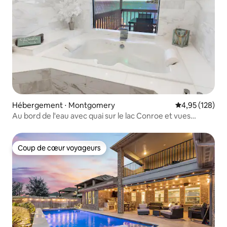
Hébergement ⋅ Montgomery
Évaluation moy
4,95 (128)
Au bord de l'eau avec quai sur le lac Conroe et vues
panoramiques
Coup de cœur voyageurs
Coup de cœur voyageurs