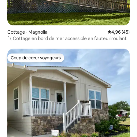
Cottage ⋅ Magnolia
Évaluation mo
4,96 (45)
〽️ Cottage en bord de mer accessible en fauteuil roulant
Coup de cœur voyageurs
Coup de cœur voyageurs