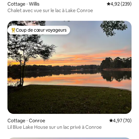
Cottage ⋅ Willis
Évaluation moy
4,92 (239)
Chalet avec vue sur le lac à Lake Conroe
Coup de cœur voyageurs
Coups de cœur voyageurs les plus appréciés
Cottage ⋅ Conroe
Évaluation mo
4,97 (70)
Lil Blue Lake House sur un lac privé à Conroe