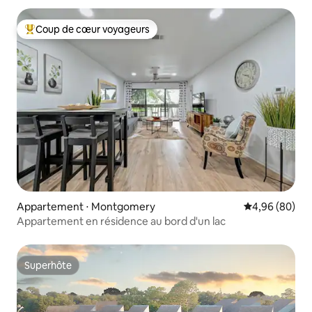
Coup de cœur voyageurs
Coups de cœur voyageurs les plus appréciés
Appartement ⋅ Montgomery
Évaluation mo
4,96 (80)
Appartement en résidence au bord d'un lac
Superhôte
Superhôte