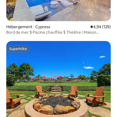
Hébergement ⋅ Cypress
Évaluation moy
4,94 (129)
Bord de mer $ Piscine chauffée $ Théâtre | Maison
intelligente
Superhôte
Superhôte