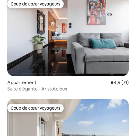
Coup de cœur voyageurs
Coup de cœur voyageurs
Appartement
Évaluation m
4,9 (71)
Suite élégante - Aristotelous
Coup de cœur voyageurs
Coup de cœur voyageurs