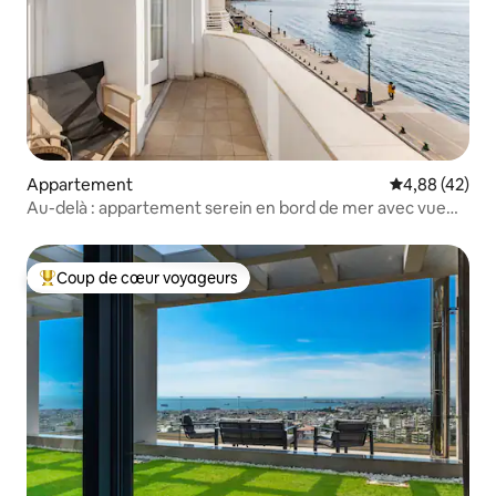
Appartement
Évaluation mo
4,88 (42)
Au-delà : appartement serein en bord de mer avec vue
sur la mer
Coup de cœur voyageurs
Coups de cœur voyageurs les plus appréciés