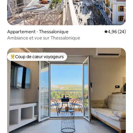
Appartement ⋅ Thessalonique
Évaluation mo
4,96 (24)
Ambiance et vue sur Thessalonique
Coup de cœur voyageurs
Coups de cœur voyageurs les plus appréciés