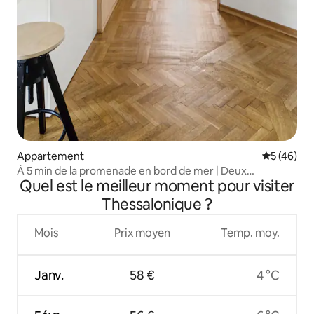
Appartement
Évaluation
5 (46)
À 5 min de la promenade en bord de mer | Deux
Quel est le meilleur moment pour visiter
balcons | Les meilleurs cafés
Thessalonique ?
Mois
Prix moyen
Temp. moy.
Janv.
58 €
4 °C