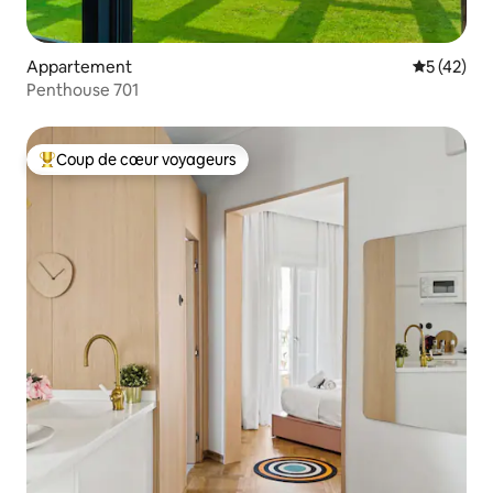
Appartement
Évaluation
5 (42)
Penthouse 701
Coup de cœur voyageurs
Coups de cœur voyageurs les plus appréciés