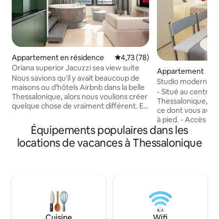
Appartement en résidence
Évaluation moyenne sur la base
4,73 (78)
Oriana superior Jacuzzi sea view suite
Appartement
Nous savions qu'il y avait beaucoup de
Studio moderne au 
maisons ou d'hôtels Airbnb dans la belle
- Situé au centre
Thessalonique, alors nous voulions créer
Thessalonique, ru
quelque chose de vraiment différent. Et
ce dont vous avez 
ce n'était pas facile. Nous avons dû
à pied. - Accès faci
trouver des idées, du design et la bonne
Équipements populaires dans les
principaux moyens 
propriété. Après de longues recherches,
bus) ; - Unité de c
locations de vacances à Thessalonique
nous l'avons fait ! Nous avons trouvé
pour le chauffage/l
exactement ce que nous recherchions.
de bain de style hô
Nous avons rêvé et créé ces superbes
oreillers et draps 
appartements de la meilleure façon
et planche à repas
possible. Sentiment de luxe, décoration
occultants - Même 
spéciale, suites avec jacuzzi, la meilleure
de la ville, l'endr
vue sur la mer de la ville et tout cela dans
insonorisé des brui
le meilleur quartier du centre ! !
pour les couples, 
Cuisine
Wifi