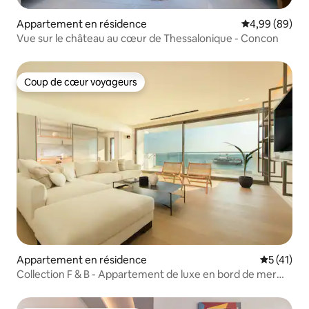
Appartement en résidence
Évaluation mo
4,99 (89)
Vue sur le château au cœur de Thessalonique - Concon
Coup de cœur voyageurs
Coup de cœur voyageurs
Appartement en résidence
Évaluation
5 (41)
Collection F & B - Appartement de luxe en bord de mer
avec 2 chambres