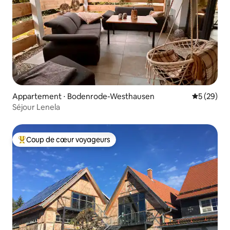
Appartement ⋅ Bodenrode-Westhausen
Évaluation
5 (29)
Séjour Lenela
Coup de cœur voyageurs
Coups de cœur voyageurs les plus appréciés