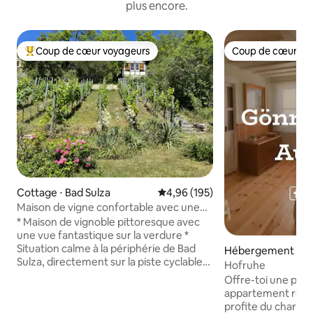
plus encore.
Coup de cœur voyageurs
Coup de cœur vo
Coups de cœur voyageurs les plus appréciés
Coup de cœur vo
Cottage ⋅ Bad Sulza
Évaluation moyenne sur la base 
4,96 (195)
Maison de vigne confortable avec une
vue fantastique
* Maison de vignoble pittoresque avec
une vue fantastique sur la verdure *
Situation calme à la périphérie de Bad
Hébergement ⋅ Uh
Sulza, directement sur la piste cyclable
asel
Hofruhe
Ilmradweg * Parc thermal et installations,
Offre-toi une par
thermes toscans, gradation, piscine
appartement resta
extérieure, caves, supermarché et gare
profite du charme 