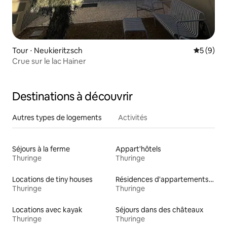
Tour ⋅ Neukieritzsch
Évaluatio
5 (9)
Crue sur le lac Hainer
Destinations à découvrir
Autres types de logements
Activités
Séjours à la ferme
Appart'hôtels
Thuringe
Thuringe
Locations de tiny houses
Résidences d'appartements en location
Thuringe
Thuringe
Locations avec kayak
Séjours dans des châteaux
Thuringe
Thuringe