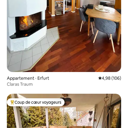
Appartement ⋅ Erfurt
Évaluation moy
4,98 (106)
Claras Traum
Coup de cœur voyageurs
Coups de cœur voyageurs les plus appréciés