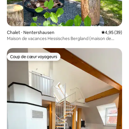
Chalet ⋅ Nentershausen
Évaluation mo
4,95 (39)
Maison de vacances Hessisches Bergland (maison de
droite)
Coup de cœur voyageurs
Coup de cœur voyageurs