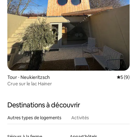
Tour ⋅ Neukieritzsch
Évaluatio
5 (9)
Crue sur le lac Hainer
Destinations à découvrir
Autres types de logements
Activités
Séjours à la ferme
Appart'hôtels