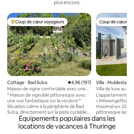
plus encore.
Coup de cœur voyageurs
Coup de cœur vo
Coups de cœur voyageurs les plus appréciés
Coup de cœur vo
Cottage ⋅ Bad Sulza
Évaluation moyenne sur la base 
4,96 (197)
Villa ⋅ Muldestaus
Maison de vigne confortable avec une
Villa de luxe au bo
vue fantastique
Goitzschesee
* Maison de vignoble pittoresque avec
L'appartement de v
une vue fantastique sur la verdure *
« Möwengeflüster 
Situation calme à la périphérie de Bad
maximal sur 220 m 
Sulza, directement sur la piste cyclable
pittoresque lac de
Équipements populaires dans les
Ilmradweg * Parc thermal et installations,
été achevée en 202
thermes toscans, gradation, piscine
son architecture o
locations de vacances à Thuringe
extérieure, caves, supermarché et gare
équipements de ha