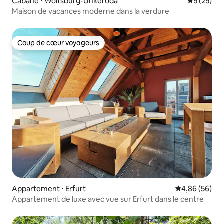
Cabane ⋅ Wolfsburg-Unkeroda
Évaluation
5 (25)
Maison de vacances moderne dans la verdure
Coup de cœur voyageurs
Coup de cœur voyageurs
Appartement ⋅ Erfurt
Évaluation mo
4,86 (56)
Appartement de luxe avec vue sur Erfurt dans le centre