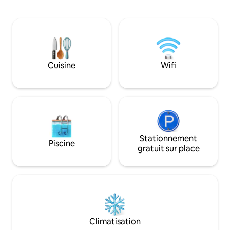
à quelques minutes à pied * Cuisine-
et la salle à mang
salon confortable avec tv écran plat, Wifi
directe sur le lac
& Grand Balcon * Chambre à coucher au
fenêtres. Ici, la d
sol pointu avec 2 lits simples, 3ème lit
design élégant se
d'appoint possible * Salle de bain avec
harmonieusement
une douche & WC dans une annexe
chambres dispose 
séparée * Terrain séparé, hygiène
attenante. Un sau
Cuisine
Wifi
stricte, annulation flexible
terrasse vous invit
Stationnement
Piscine
gratuit sur place
Climatisation