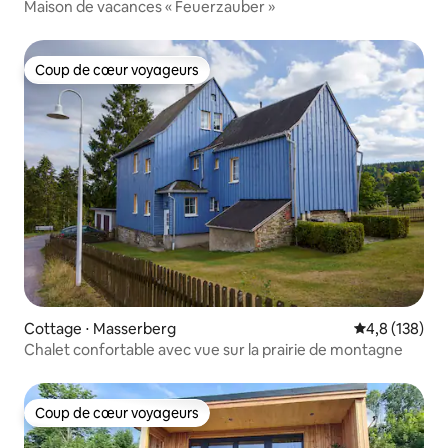
Maison de vacances « Feuerzauber »
Coup de cœur voyageurs
Coup de cœur voyageurs
Cottage ⋅ Masserberg
Évaluation mo
4,8 (138)
Chalet confortable avec vue sur la prairie de montagne
Coup de cœur voyageurs
Coup de cœur voyageurs