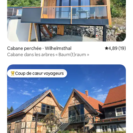
Cabane perchée ⋅ Wilhelmsthal
Évaluation mo
4,89 (19)
Cabane dans les arbres « Baum(t)raum »
Coup de cœur voyageurs
Coups de cœur voyageurs les plus appréciés