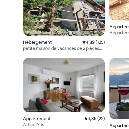
Apparte
Apparteme
Hébergement
Évaluation moyenne sur
4,89 (125)
petite maison de vacances de 2 pièces
/Rustico
Appartement
Évaluation moyenne sur
4,86 (22)
Attico Aris
Apparte