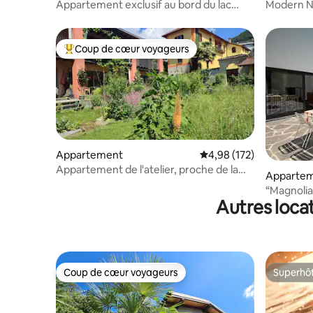
Appartement exclusif au bord du lac
Modern Na
avec vue imprenable
nature
Coup de cœur voyageurs
Coups de cœur voyageurs les plus appréciés
Appartement
Évaluation moyenne sur
4,98 (172)
Appartement de l'atelier, proche de la
Apparte
nature, central, calme
“Magnoli
Autres loca
vacances
Coup de cœur voyageurs
Superhô
Coup de cœur voyageurs
Superhô