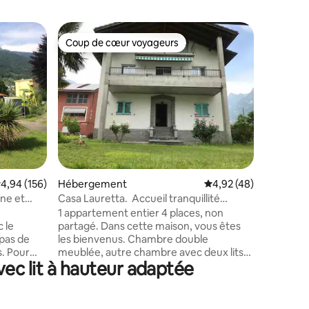
Coup de cœur voyageurs
Coup de cœur voyageurs
ntaires : 4,76 sur 5
valuation moyenne sur la base de 156 commentaires : 4,94 sur 5
4,94 (156)
Hébergement
Évaluation moyenne su
4,92 (48)
Apparte
ne et
Casa Lauretta. Accueil tranquillité
Appartem
sympathie
avec vue
1 appartement entier 4 places, non
Situé dir
 le
partagé. Dans cette maison, vous êtes
magnifiq
les bienvenus. Chambre double
unique su
ur
meublée, autre chambre avec deux lits
d'Ascona 
vec lit à hauteur adaptée
 la
simples (ou 1 lit double) et lit bébé sur
charmant 
 une
demande (inclus). Salon avec canapé-lit
commune
llé avec
et TV, grand atrium, une salle de bains,
a un char
central,
cuisine confortable et complète avec
typique. E