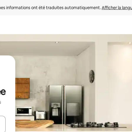
nes informations ont été traduites automatiquement. 
Afficher la lang
ée
s
hes vers le haut et vers le bas pour les parcourir ou en appuyant et en fai