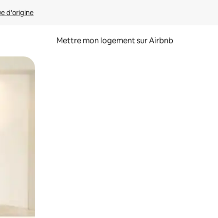
ue d'origine
Mettre mon logement sur Airbnb
sant glisser.