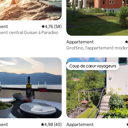
ment
Évaluation moyenne sur la base de 58 comme
4,76 (58)
nt central Guisan à Paradiso
 la base de 125 commentaires : 4,89 sur 5
Appartement
É
Grottino, l'appartement moder
lumineux
Coup de cœur voyageurs
Coup de cœur voyageurs
 la base de 22 commentaires : 4,86 sur 5
ment
Évaluation moyenne sur la base de 40 comme
4,98 (40)
Appartement