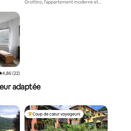
Grottino, l'appartement moderne et
lumineux
Évaluation moyenne sur la base de 22 commentaires : 4,86 sur 5
4,86 (22)
ntaires : 4,81 sur 5
teur adaptée
Coup de cœur voyageurs
Coups de cœur voyageurs les plus appréciés