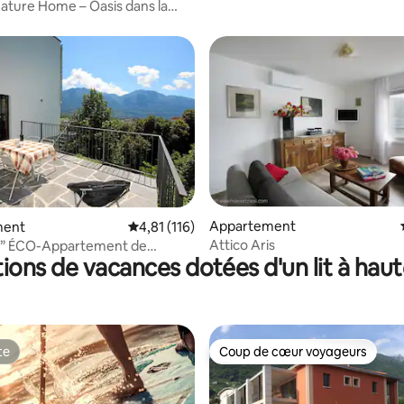
ture Home – Oasis dans la
 la base de 172 commentaires : 4,98 sur 5
Appartement
ment
Évaluation moyenne sur la base de 116 comme
4,81 (116)
Attico Aris
a” ÉCO-Appartement de
tions de vacances dotées d'un lit à hau
 Gordola
te
Coup de cœur voyageurs
te
Coup de cœur voyageurs