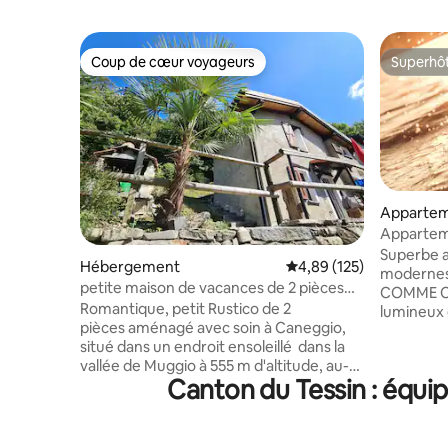
Coup de cœur voyageurs
Superhô
Coup de cœur voyageurs
Superhô
Apparte
Apparteme
Superbe a
Hébergement
Évaluation moyenne sur
4,89 (125)
modernes
petite maison de vacances de 2 pièces
COMME CH
/Rustico
Romantique, petit Rustico de 2
lumineux 
pièces aménagé avec soin à Caneggio,
nécessair
situé dans un endroit ensoleillé dans la
séjour. Id
vallée de Muggio à 555 m d'altitude, au-
L'apparte
Canton du Tessin : équip
dessus de Mendrisio. Superbe région de
quelques 
randonnée. Taille de l'étage : 16 m2
les sites 
chacun. Les chiens sont les bienvenus,
commun les plus impo
veuillez nous en informer à l'avance. Pas
Restauran