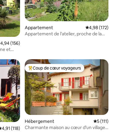
ntaires : 4,76 sur 5
Appartement
Évaluation moyenne sur
4,98 (172)
Appartement de l'atelier, proche de la
nature, central, calme
valuation moyenne sur la base de 156 commentaires : 4,94 sur 5
4,94 (156)
ne et
Coup de cœur voyageurs
Coups de cœur voyageurs les plus appréciés
Hébergement
Évaluation moyenne
5 (111)
Charmante maison au cœur d’un village
ntaires : 4,98 sur 5
Évaluation moyenne sur la base de 118 commentaires : 4,91 sur 5
4,91 (118)