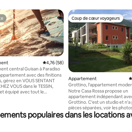
te
Coup de cœur voyageurs
te
Coup de cœur voyageurs
ment
Évaluation moyenne sur la base de 58 comme
4,76 (58)
nt central Guisan à Paradiso
ppartement avec des finitions
 la base de 125 commentaires : 4,89 sur 5
Appartement
É
, gérez en VOUS SENTANT
Grottino, l'appartement moder
EZ VOUS dans le TESSIN,
lumineux
Notre Casa Rossa propose un
et équipé avec tout le
appartement indépendant avec
e pour passer un excellent
Grottino. C'est un studio et n'a pas de
éal pour un couple !
pièces séparées, voir les photos. Po
ment/studio est situé à
ements populaires dans les locations a
nos clients, il y a de la place pour
pas du lac de Lugano et de tous
retraite, la détente, le confort,
touristiques et transports en
cuisine privée, un salon ensolei
rtants.
terrasse, un emplacement très 
ts, bars, supermarchés,