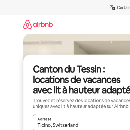
Aller
Certai
directement
au
contenu
Canton du Tessin :
locations de vacances
avec lit à hauteur adapt
Trouvez et réservez des locations de vacance
uniques avec lit à hauteur adaptée sur Airbnb
Adresse
Lorsque les résultats s'affichent, utilisez les flèc