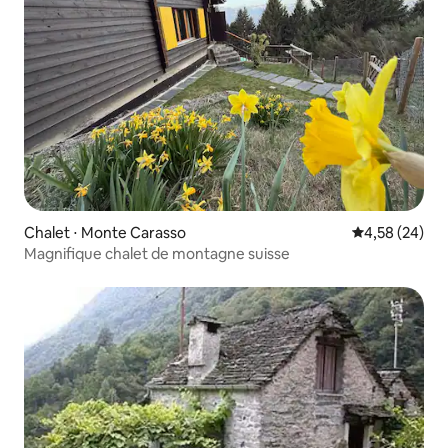
Chalet ⋅ Monte Carasso
Évaluation mo
4,58 (24)
Magnifique chalet de montagne suisse