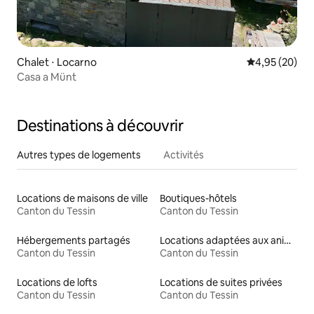
Chalet ⋅ Locarno
Évaluation mo
4,95 (20)
Casa a Münt
Destinations à découvrir
Autres types de logements
Activités
Locations de maisons de ville
Boutiques-hôtels
Canton du Tessin
Canton du Tessin
Hébergements partagés
Locations adaptées aux animaux
Canton du Tessin
Canton du Tessin
Locations de lofts
Locations de suites privées
Canton du Tessin
Canton du Tessin