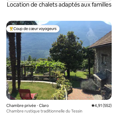
Location de chalets adaptés aux familles
Coup de cœur voyageurs
Coups de cœur voyageurs les plus appréciés
Chambre privée ⋅ Claro
Évaluation moy
4,91 (552)
Chambre rustique traditionnelle du Tessin