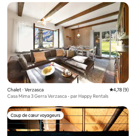
Chalet ⋅ Verzasca
Évaluation m
4,78 (9)
Casa Mima 3 Gerra Verzasca - par Happy Rentals
Coup de cœur voyageurs
Coup de cœur voyageurs