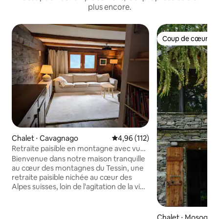
plus encore.
Coup de cœur vo
Coup de cœur vo
Chalet ⋅ Cavagnago
Évaluation moyenne sur la base 
4,96 (112)
Retraite paisible en montagne avec vue
imprenable
Bienvenue dans notre maison tranquille
au cœur des montagnes du Tessin, une
retraite paisible nichée au cœur des
Alpes suisses, loin de l'agitation de la vie
quotidienne. Ici, le temps ralentit.
Entourée de bois et de sentiers de
pierre, notre maison vous invite à
Chalet ⋅ Mosogno