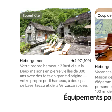
Superhôte
Coup de
Superhôte
Coup de
Hébergement
Évaluation moyenne sur 
4,97 (109)
Votre propre hameau : 2 Rustici sur la
Héberge
Verzasca
Deux maisons en pierre vieilles de 300
Vacances
ans avec des toits en granit d'origine —
House de
Maison de
votre propre petit hameau, à deux pas
élégamme
de Lavertezzo et de la Verzasca aux eaux
personnes
émeraude. Il n'y a personne d'autre ici.
100 m² de
Juste derrière les maisons se trouve la
Équipements popu
terrasse 
forêt de châtaigniers, en face une
invitent 
cascade. La nuit, on n'entend rien d'autre
profiter.
que la rivière et les grillons. Les deux
conçues i