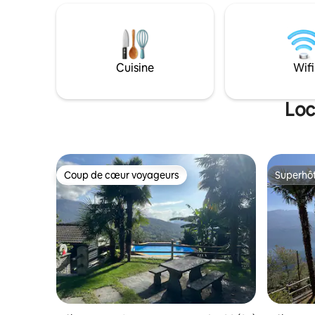
maisons réunies ; 300 m², 5 pièces au
vue impre
total (dont 3 chambres), 12 couchages, 2
les montag
cuisines, 2 salles de bains, 2 cheminées, 2
importante
terrasses et un jardin ombragé — tout
maison de 
est relié, tout est à votre disposition.
forêt, vou
Cuisine
Wifi
pourtant 
voiture d
Loc
Coup de cœur voyageurs
Superhô
Coup de cœur voyageurs
Superhô