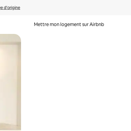
ue d'origine
Mettre mon logement sur Airbnb
sant glisser.