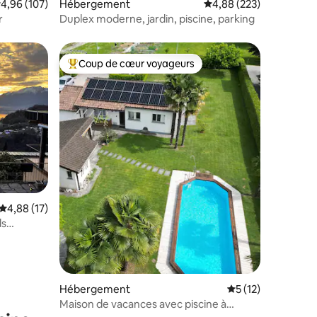
ntaires : 4,75 sur 5
valuation moyenne sur la base de 107 commentaires : 4,96 sur 5
4,96 (107)
Hébergement
Évaluation moyenne sur
4,88 (223)
r
Duplex moderne, jardin, piscine, parking
Coup de cœur voyageurs
Coups de cœur voyageurs les plus appréciés
mmentaires : 5 sur 5
Évaluation moyenne sur la base de 17 commentaires : 4,88 sur 5
4,88 (17)
ds
Hébergement
Évaluation moyenne
5 (12)
Maison de vacances avec piscine à