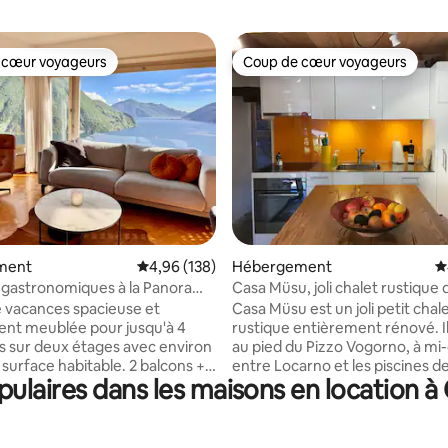
 cœur voyageurs
Coup de cœur voyageurs
 cœur voyageurs
Coup de cœur voyageurs
la base de 109 commentaires : 4,97 sur 5
ment
Évaluation moyenne sur la base de 138 commen
4,96 (138)
Hébergement
É
 gastronomiques à la Panorama
Casa Müsu, joli chalet rustique d
 Lugano
Verzasca
 vacances spacieuse et
Casa Müsu est un joli petit chal
nt meublée pour jusqu'à 4
rustique entièrement rénové. Il
 sur deux étages avec environ
au pied du Pizzo Vogorno, à m
 surface habitable. 2 balcons +
entre Locarno et les piscines de
laires dans les maisons en location à
avec 30 m² supplémentaires
Verzasca à Lavertezzo et Brione. 
à bronzer, se détendre et
première chambre est au deu
 Toutes les chambres sont
étage du corps principal : elle d
ndividuellement et offrent une
d'un lit double. La seconde est à