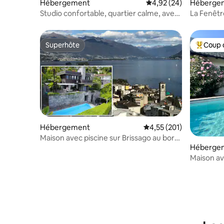
Hébergement
Évaluation moyenne sur
4,92 (24)
Héberge
Studio confortable, quartier calme, avec
La Fenêtre
piscine et jardin
Superhôte
Coup 
Superhôte
Coups de
Hébergement
Évaluation moyenne sur
4,55 (201)
Maison avec piscine sur Brissago au bord
Héberge
du lac Majeur
Maison av
gare