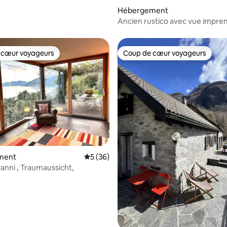
Hébergement
Ancien rustico avec vue impren
jardin
 cœur voyageurs
Coup de cœur voyageurs
 cœur voyageurs
Coup de cœur voyageurs
 la base de 54 commentaires : 4,85 sur 5
ment
Évaluation moyenne sur la base de 36 co
5 (36)
anni , Traumaussicht,