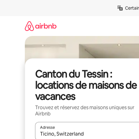
Aller
Certai
directement
au
contenu
Canton du Tessin :
locations de maisons de
vacances
Trouvez et réservez des maisons uniques sur
Airbnb
Adresse
Lorsque les résultats s'affichent, utilisez les flèc