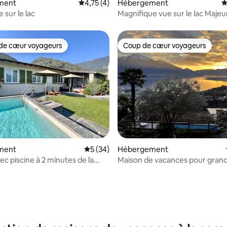
 la base de 24 commentaires : 4,92 sur 5
ment
Évaluation moyenne sur la base de 4 comme
4,75 (4)
Hébergement
É
 sur le lac
Magnifique vue sur le lac Majeu
de cœur voyageurs
Coup de cœur voyageurs
 cœur voyageurs les plus appréciés
Coup de cœur voyageurs
 la base de 201 commentaires : 4,55 sur 5
ment
Évaluation moyenne sur la base de 34 co
5 (34)
Hébergement
ec piscine à 2 minutes de la
Maison de vacances pour gran
groupes