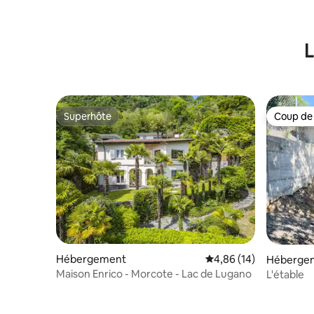
L
Superhôte
Coup de
Superhôte
Coup de
Hébergement
Évaluation moyenne su
4,86 (14)
Héberge
Maison Enrico - Morcote - Lac de Lugano
L'étable