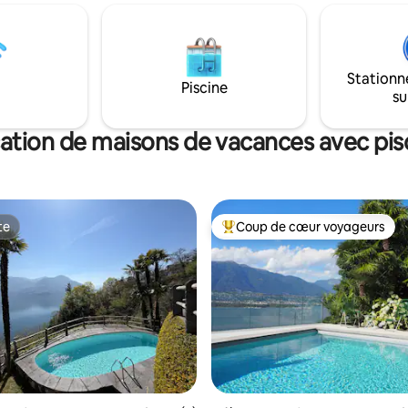
nable sur le lac de Lugano et
mètres de la Casa Müsu : on y 
nes. La vie privée est très
un escalier extérieur couvert et
 ici, car en tant que dernière
dispose d'un lit double (comme 
la rue et juste à côté de la
photo) ou de deux lits simples.
Stationn
s n'êtes pas dérangé - et
pouvez ajouter un troisième lit. Cas
Piscine
su
à seulement 10 minutes en
Müsu dispose d'une place de pa
u centre de Lugano.
privée.
ation de maisons de vacances avec pis
te
Coup de cœur voyageurs
te
Coups de cœur voyageurs les p