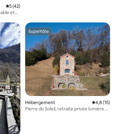
Évaluation moyenne sur la base de 42 commentaires : 5 sur 5
5 (42)
able et
Superhôte
Superhôte
mmentaires : 5 sur 5
Hébergement
Évaluation moyenne s
4,8 (15)
Pierre du Soleil, retraite privée lumière et
silence