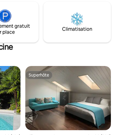
accède par
équipée avec des biens de première
 elle
nécessité inclus Serviettes et kit de
sur la
bienvenue Gandria est un noyau
 Vous
piétonnier, parfait pour vivre une
ement gratuit
a
atmosphère intemporelle, à quelques
Climatisation
r place
rking
pas du Sentiero degli Olivi.
cine
Superhôte
lus appréciés
Superhôte