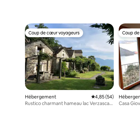
Coup de cœur voyageurs
Coup de
Coup de cœur voyageurs
Coup de
Hébergement
Évaluation moyenne sur
4,85 (54)
Héberge
Rustico charmant hameau lac Verzasca,
Casa Giov
vue super !