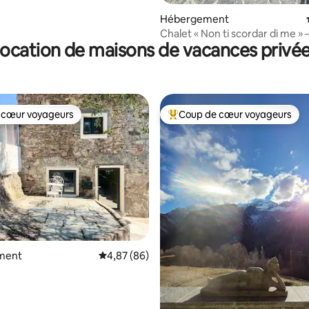
Hébergement
Chalet « Non ti scordar di me » –
ocation de maisons de vacances privé
Verzasca
 cœur voyageurs
Coup de cœur voyageurs
 cœur voyageurs
Coups de cœur voyageurs les p
r la base de 14 commentaires : 4,86 sur 5
ment
Évaluation moyenne sur la base de 86 commen
4,87 (86)