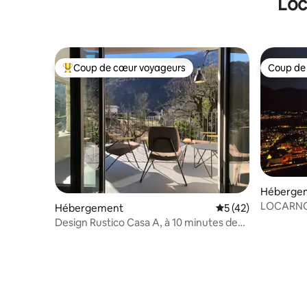
Loc
Coup de cœur voyageurs
Coup de
Coups de cœur voyageurs les plus appréciés
Coup de
Héberge
LOCARNO
Hébergement
Évaluation moyenne
5 (42)
Design Rustico Casa A, à 10 minutes de
Locarno