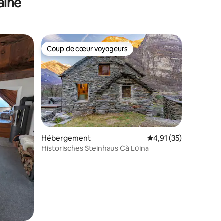
aine
Caslano, Lugano, Tessin
Coup de cœur voyageurs
lus appréciés
Coup de cœur voyageurs
ntaires : 4,92 sur 5
Hébergement
Évaluation moyenne su
4,91 (35)
Historisches Steinhaus Cà Lüina