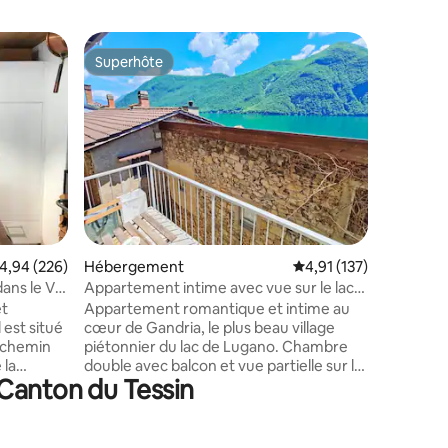
Héberge
Superhôte
Coup de
Superhôte
Coup de
Romantiq
Cette jol
au début 
entièrem
meublée. 
exclusif 
du Monte 
ensoleill
Lugano, e
lac et le
taires : 4,96 sur 5
valuation moyenne sur la base de 226 commentaires : 4,94 sur 5
4,94 (226)
Hébergement
Évaluation moyenne sur
4,91 (137)
C'est au 
du lac ju
ans le Val
Appartement intime avec vue sur le lac,
plage « 
Lugano Gandria
et
Appartement romantique et intime au
restaura
 est situé
cœur de Gandria, le plus beau village
i-chemin
piétonnier du lac de Lugano. Chambre
 la
double avec balcon et vue partielle sur le
 Canton du Tessin
La
lac, salon confortable avec grande
xième
cheminée fonctionnelle, canapé-lit,
ispose
télévision, Wi-Fi haut débit et poste de
 dix
travail Cuisine ouverte entièrement